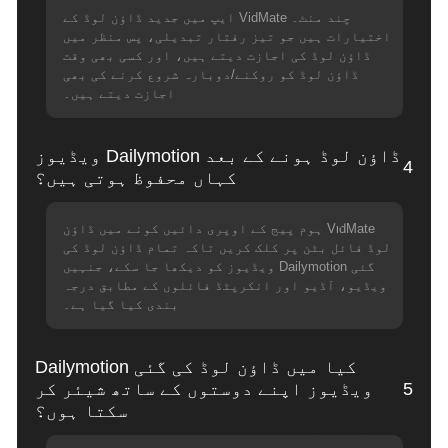
چند منٹ۔ VidMate ایپ میں جدید ڈاؤن لوڈ کے
اختیارات ہیں جو تیز رفتار تبدیلی، پس منظر میں
ڈاؤن لوڈ کی اجازت دیتے ہیں، اور کسی بھی وقت
ڈاؤن لوڈ کو روکنے/دوبارہ شروع کرنے کی بھی
اجازت دیتے ہیں۔
ڈاؤن لوڈ ہونے کے بعد Dailymotion ویڈیوز
4
کہاں محفوظ ہوتی ہیں؟
VidMate ہوم پیج کے اوپری دائیں کونے میں ڈاؤن
لوڈ فائل بٹن پر کلک کریں تاکہ تمام ڈاؤن لوڈ کی
گئی Dailymotion ویڈیوز کو دیکھا جا سکے، جنہیں
ویڈیو، آڈیو اور انکرپٹڈ فائلوں کے مطابق درجہ
بندی کیا گیا ہے۔
کیا میں ڈاؤن لوڈ کی گئی Dailymotion
5
ویڈیوز اپنے دوستوں کے ساتھ شیئر کر
سکتا ہوں؟