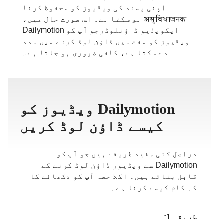
اپنی پسند کی ویڈیوز کو محفوظ کرنا
ภาษาไทย
असुविधाजनक ہو سکتا ہے۔ اس صورت حال میں،
ایکویڈیو ڈاؤنلوڈرجو آپ کو Dailymotion
ویڈیوز کو مفت میں ڈاؤن لوڈ کرنے میں مدد
دے سکتا ہے، کافی ضروری ہو جاتا ہے۔
Dailymotion ویڈیوز کو
کیسے ڈاؤن لوڈ کریں
دراصل کئی مفید طریقے ہیں جو آپ کو
Dailymotion سے ویڈیوز ڈاؤن لوڈ کرنے کے
قابل بناتے ہیں۔ اگلا حصہ آپ کو دکھائے گا
کہ کام کیسے کرنا ہے۔
طریقہ 1: