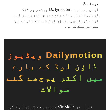
مرحلہ 3:
اپنی پسندیدہ Dailymotion ویڈیو پر کلک
کریں، تفصیل والے صفحے پر جائیں، اور اسے
اپنے ڈیوائس پر ڈاؤن لوڈ کرنے کے لیے سرخ
بٹن پر کلک کریں۔
Dailymotion ویڈیوز
ڈاؤن لوڈ کے بارے
میں اکثر پوچھے گئے
سوالات
کیا میں VidMate کے ذریعے ڈاؤن لوڈ کی