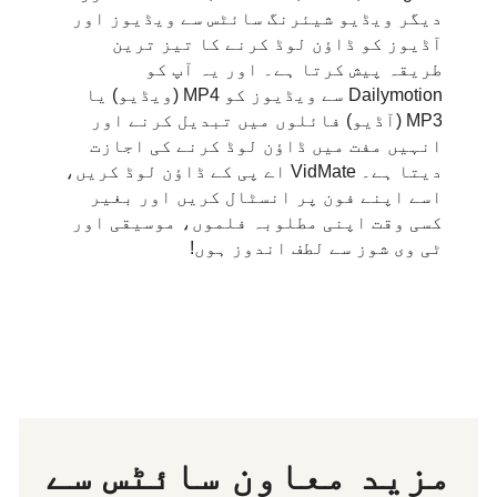
دیگر ویڈیو شیئرنگ سائٹس سے ویڈیوز اور
آڈیوز کو ڈاؤن لوڈ کرنے کا تیز ترین
طریقہ پیش کرتا ہے۔ اور یہ آپ کو
Dailymotion سے ویڈیوز کو MP4 (ویڈیو) یا
MP3 (آڈیو) فائلوں میں تبدیل کرنے اور
انہیں مفت میں ڈاؤن لوڈ کرنے کی اجازت
دیتا ہے۔ VidMate اے پی کے ڈاؤن لوڈ کریں،
اسے اپنے فون پر انسٹال کریں اور بغیر
کسی وقت اپنی مطلوبہ فلموں، موسیقی اور
ٹی وی شوز سے لطف اندوز ہوں!
مزید معاون سائٹس سے