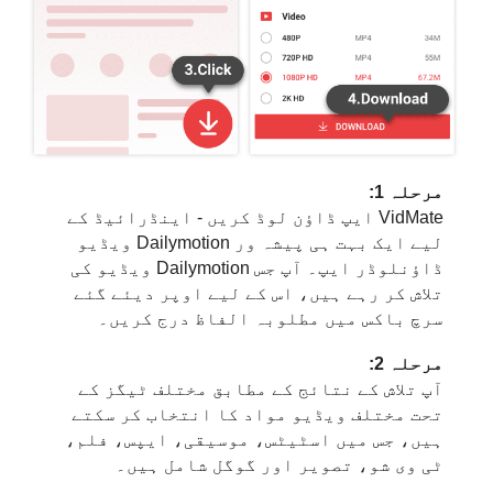
مرحلہ 1:
VidMate ایپ ڈاؤن لوڈ کریں - اینڈرائیڈ کے
لیے ایک بہت ہی پیشہ ور Dailymotion ویڈیو
ڈاؤنلوڈر ایپ۔ آپ جس Dailymotion ویڈیو کی
تلاش کر رہے ہیں، اس کے لیے اوپر دیئے گئے
سرچ باکس میں مطلوبہ الفاظ درج کریں۔
مرحلہ 2:
آپ تلاش کے نتائج کے مطابق مختلف ٹیگز کے
تحت مختلف ویڈیو مواد کا انتخاب کر سکتے
ہیں، جس میں اسٹیٹس، موسیقی، ایپس، فلم،
ٹی وی شو، تصویر اور گوگل شامل ہیں۔