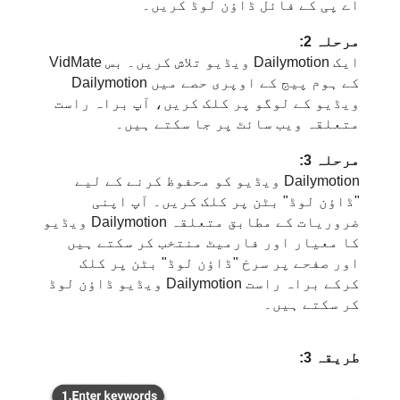
اے پی کے فائل ڈاؤن لوڈ کریں۔
مرحلہ 2:
ایک Dailymotion ویڈیو تلاش کریں۔ بس VidMate
کے ہوم پیج کے اوپری حصے میں Dailymotion
ویڈیو کے لوگو پر کلک کریں، آپ براہ راست
متعلقہ ویب سائٹ پر جا سکتے ہیں۔
مرحلہ 3:
Dailymotion ویڈیو کو محفوظ کرنے کے لیے
"ڈاؤن لوڈ" بٹن پر کلک کریں۔ آپ اپنی
ضروریات کے مطابق متعلقہ Dailymotion ویڈیو
کا معیار اور فارمیٹ منتخب کر سکتے ہیں
اور صفحے پر سرخ "ڈاؤن لوڈ" بٹن پر کلک
کرکے براہ راست Dailymotion ویڈیو ڈاؤن لوڈ
کر سکتے ہیں۔
طریقہ 3: