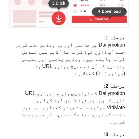
مرحلہ 1:
Dailymotion پر جائیں اور وہ ویڈیو تلاش کریں
جسے آپ ڈاؤن لوڈ کرنا یا آڈیو میں تبدیل
کرنا چاہتے ہیں۔ ویڈیو چلائیں اور یقینی
بنائیں کہ آپ نے صحیح ویڈیو URL پتہ
(ویڈیو لنک) کھولا ہے۔
مرحلہ 2:
Dailymotion کے ایڈریس بار سے ویڈیو URL
کاپی کریں اور نیا ڈاؤن لوڈ کیا ہوا
VidMate ویڈیو سافٹ ویئر کھولیں اور ویب
سائٹ کو اوپر دیئے گئے سرچ بار میں پیسٹ
کریں۔
مرحلہ 3: