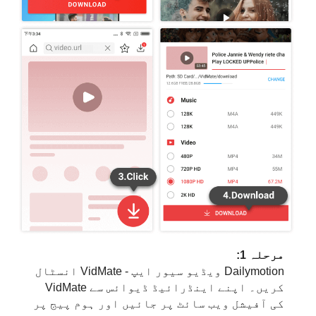
مرحلہ 1:
Dailymotion ویڈیو سیور ایپ - VidMate انسٹال
کریں۔ اپنے اینڈرائیڈ ڈیوائس سے VidMate
کی آفیشل ویب سائٹ پر جائیں اور ہوم پیج پر