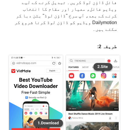
فائل ڈاؤن لوڈ کریں۔ تبدیل کرنے کے لیے
ویڈیو فائل، معیار اور مقام کا انتخاب
کرنے کے بعد، آپ سرخ "ڈاؤن لوڈ" بٹن دبا کر
Dailymotion ویڈیو کو ڈاؤن لوڈ کرنا شروع کر
سکتے ہیں۔
طریقہ 2: