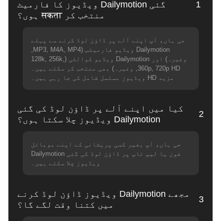
1
گئی Dailymotion ویڈیوز کا فارمیٹ
منتخب کر सकता ہوں؟
جی ہاں، آپ اپنے آلے پر ڈاؤن لوڈ کرنے سے پہلے
Dailymotion ویڈیو فارمیٹس (MP3, M4A, MP4,
وغیرہ) اور Dailymotion ویڈیو کوالٹی (128k, 256k,
360p, 720p HD, وغیرہ) بھی منتخب کر سکتے ہیں۔
مزید HD ویڈیوز مسلسل شامل کی جا رہی ہیں۔
کیا میں اپنے آلے پر ڈاؤن لوڈ کی گئی
2
Dailymotion ویڈیوز چلا سکتا ہوں؟
جی ہاں، آپ بغیر کسی پریشانی کے اپنے موبائل
فون یا لیپ ٹاپ پر ڈاؤن لوڈ کی گئی Dailymotion
ویڈیوز چلا سکتے ہیں۔
مجھے Dailymotion ویڈیوز ڈاؤن لوڈ کرنے
3
میں کتنا وقت لگے گا؟