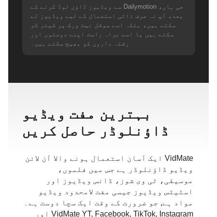
جی ہاں، Dailymotion سے ویڈیوز ڈاؤن لوڈ کرنے کے
بعد، آپ نہ صرف ذاتی استعمال کے لیے ویڈیوز لے
سکتے ہیں، بلکہ اسے سوشل نیٹ ورک پر شیئر کر
سکتے ہیں یا اسے براہ راست اپنے دوستوں اور
رشتہ داروں کو بھیج سکتے ہیں۔
بہترین مفت ویڈیو
ڈاؤنلوڈر حاصل کریں
VidMate ایک آسان استعمال ہونے والا آن لائن
ویڈیو ڈاؤنلوڈر ہے جس میں فلموں،
موسیقی، ٹی وی شوز، ڈانس ویڈیوز اور
اسٹیٹس ویڈیوز جیسی مفت لامحدود ویڈیو
مواد ہے, جو ضرورت کے وقت ایک سچا دوست ہے۔
VidMate YT, Facebook, TikTok, Instagram اور