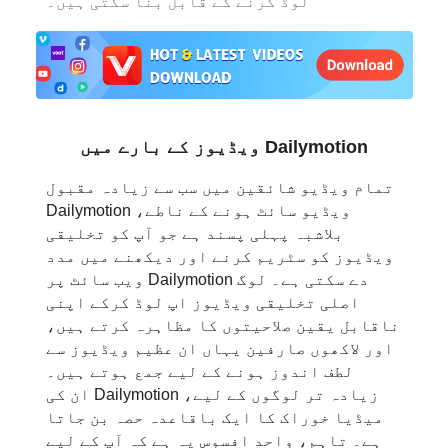
لوڈ کرنے کے قابل بنا سکتی ہیں۔
日本語
العربية
বাংলা
Dailymotion ویڈیوز کے بارے میں
தமிழ்
تمام ویڈیو شائقین میں سب سے زیادہ مقبول
ਪੰਜਾਬੀ
ویڈیو سائٹ ہونے کے ناطے، Dailymotion
بلاشبہ پہلی پسند ہے جو آپ کو تخلیقی
اُردُو
ویڈیوز کو سٹریم کرنے اور دیکھنے میں مدد
دے سکتی ہے۔ لوگ Dailymotion ویب سائٹ پر
తెలుగు
اصلی تخلیقی ویڈیوز اپ لوڈ کرکے اپنی
ناقابل یقین صلاحیتوں کا مظاہرہ کرتے ہیں،
हिंदी
اور لاکھوں صارفین یہاں ان عظیم ویڈیوز سے
لطف اندوز ہونے کے لیے جمع ہوتے ہیں۔
Malaysia
زیادہ تر لوگوں کے لیے، Dailymotion ان کی
میڈیا خوراک کا ایک باقاعدہ حصہ بن جاتا
Việt Nam
ہے۔ تاہم، واحد افسوس یہ ہے کہ آپ کے لیے