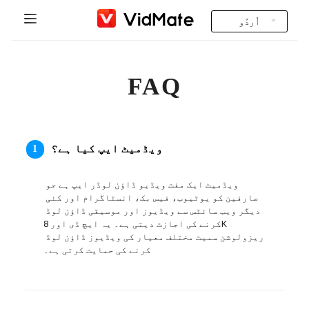
اُردُو
Indonesia
صفحه اول
FAQ
Deutsch
ہندوستانی ویڈیوز
English
FAQ
Español
ویڈمیٹ ایپ کیا ہے؟
1
ڈاؤن لوڈ کریں
Français
ویڈمیٹ ایک مفت ویڈیو ڈاؤن لوڈر ایپ ہے جو 
Instagram Downloader
صارفین کو یوٹیوب، فیس بک، انسٹاگرام اور کئی 
Italiano
دیگر ویب سائٹس سے ویڈیوز اور موسیقی ڈاؤن لوڈ 
کرنے کی اجازت دیتی ہے۔ یہ ایچ ڈی اور 8K 
YT to MP3
Português
ریزولوشن سمیت مختلف معیار کی ویڈیوز ڈاؤن لوڈ 
کرنے کی حمایت کرتی ہے۔
Русский
Türkçe