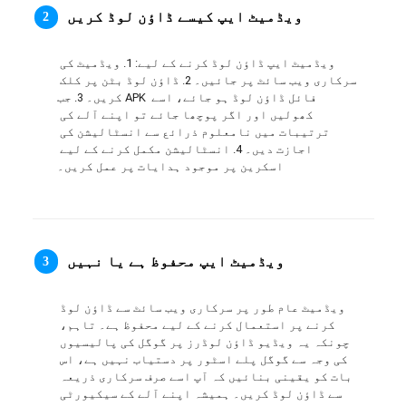
ویڈمیٹ ایپ کیسے ڈاؤن لوڈ کریں
2
日本語
العربية
ویڈمیٹ ایپ ڈاؤن لوڈ کرنے کے لیے: 1. ویڈمیٹ کی 
سرکاری ویب سائٹ پر جائیں۔ 2. ڈاؤن لوڈ بٹن پر کلک 
کریں۔ 3. جب APK فائل ڈاؤن لوڈ ہو جائے، اسے 
বাংলা
کھولیں اور اگر پوچھا جائے تو اپنے آلے کی 
ترتیبات میں نامعلوم ذرائع سے انسٹالیشن کی 
தமிழ்
اجازت دیں۔ 4. انسٹالیشن مکمل کرنے کے لیے 
اسکرین پر موجود ہدایات پر عمل کریں۔
ਪੰਜਾਬੀ
اُردُو
ویڈمیٹ ایپ محفوظ ہے یا نہیں
3
తెలుగు
हिंदी
ویڈمیٹ عام طور پر سرکاری ویب سائٹ سے ڈاؤن لوڈ 
کرنے پر استعمال کرنے کے لیے محفوظ ہے۔ تاہم، 
چونکہ یہ ویڈیو ڈاؤن لوڈرز پر گوگل کی پالیسیوں 
Malaysia
کی وجہ سے گوگل پلے اسٹور پر دستیاب نہیں ہے، اس 
بات کو یقینی بنائیں کہ آپ اسے صرف سرکاری ذریعہ 
Việt Nam
سے ڈاؤن لوڈ کریں۔ ہمیشہ اپنے آلے کے سیکیورٹی 