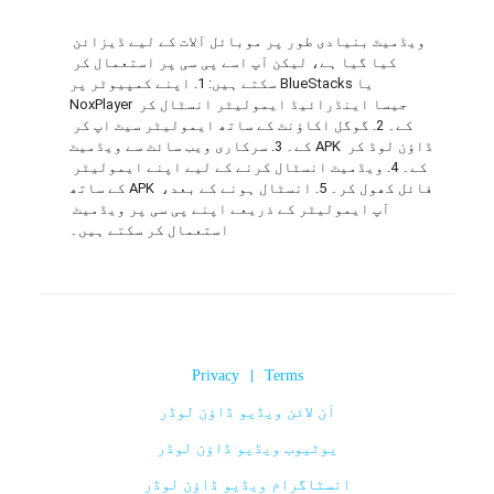
ویڈمیٹ بنیادی طور پر موبائل آلات کے لیے ڈیزائن 
کیا گیا ہے، لیکن آپ اسے پی سی پر استعمال کر 
سکتے ہیں: 1. اپنے کمپیوٹر پر BlueStacks یا 
NoxPlayer جیسا اینڈرائیڈ ایمولیٹر انسٹال کر 
کے۔ 2. گوگل اکاؤنٹ کے ساتھ ایمولیٹر سیٹ اپ کر 
کے۔ 3. سرکاری ویب سائٹ سے ویڈمیٹ APK ڈاؤن لوڈ کر 
کے۔ 4. ویڈمیٹ انسٹال کرنے کے لیے اپنے ایمولیٹر 
کے ساتھ APK فائل کھول کر۔ 5. انسٹال ہونے کے بعد، 
آپ ایمولیٹر کے ذریعے اپنے پی سی پر ویڈمیٹ 
استعمال کر سکتے ہیں۔
Privacy
|
Terms
آن لائن ویڈیو ڈاؤن لوڈر
یوٹیوب ویڈیو ڈاؤن لوڈر
انسٹاگرام ویڈیو ڈاؤن لوڈر