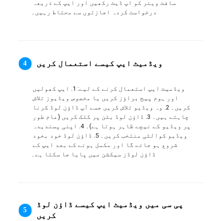
سافٹ ویئر کو اپ ڈیٹ رکھیں اور ایپ کے ذریعہ 
ภาษาไทย
درخواست کردہ اجازتوں سے محتاط رہیں۔
ویڈمیٹ ایپ کیسے استعمال کریں
4
ویڈمیٹ ایپ استعمال کرنے کے لیے: 1. ایپ کھولیں 
اور ہوم پیج براؤز کریں یا مخصوص ویڈیوز تلاش 
کریں۔ 2. وہ ویڈیو تلاش کریں جسے آپ ڈاؤن لوڈ کرنا 
چاہتے ہیں۔ 3. ڈاؤن لوڈ بٹن پر کلک کریں (عام طور 
پر ویڈیو کے نیچے ظاہر ہوتا ہے)۔ 4. اپنی پسندیدہ 
ویڈیو کوالٹی منتخب کریں۔ 5. ڈاؤن لوڈ خود بخود 
شروع ہو جائے گا اور مکمل ہونے کے بعد ایپ کے 
ڈاؤن لوڈز سیکشن میں پایا جا سکتا ہے۔
پی سی میں ویڈمیٹ ایپ کیسے ڈاؤن لوڈ
5
کریں