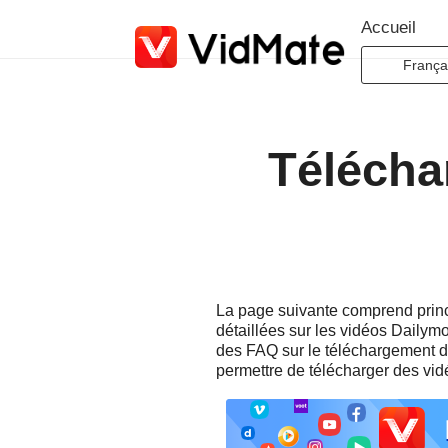
Accueil
França
Indones
Deuts
Télécha
Englis
Españ
França
Italian
Portug
La page suivante comprend princi
Русск
détaillées sur les vidéos Dailym
Türkç
des FAQ sur le téléchargement de
permettre de télécharger des vi
日本
لعربية
বাংলা