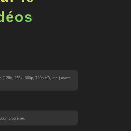
idéos
n (128k, 256k, 360p, 720p HD, etc.) avant
aucun problème.