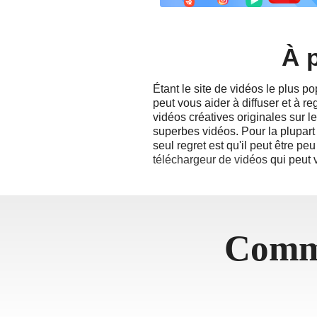
தமிழ்
ਪੰਜਾਬੀ
À 
اُردُو
తెలుగ
Étant le site de vidéos le plus p
हिंदी
peut vous aider à diffuser et à r
Malays
vidéos créatives originales sur le
superbes vidéos. Pour la plupart
Việt N
seul regret est qu'il peut être p
ภาษาไ
téléchargeur de vidéos
qui peut v
Comme