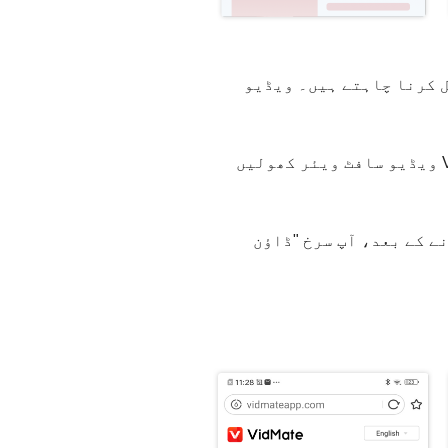
بدیل کرنا چاہتے ہیں۔ ویڈیو
Dailymotion کے ایڈریس بار سے ویڈیو URL کاپی کریں اور نیا ڈاؤن لوڈ کیا ہوا VidMate ویڈیو سافٹ ویئر کھولیں
ے کے بعد، آپ سرخ "ڈاؤن