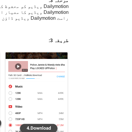
مرحلہ 3:
Dailymotion ویڈیو کو
Dailymotion ویڈیو کا
راست Dailymotion ویڈیو ڈاؤن لوڈ کر سکتے ہیں۔
طریقہ 3: