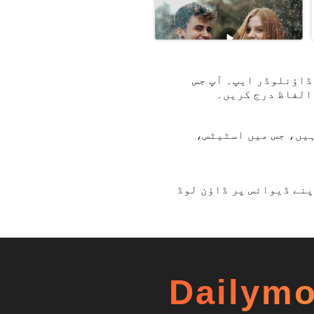
 - اینڈرائیڈ کے لیے ایک بہت ہی پیشہ ور Dailymotion ویڈیو ڈاؤنلوڈر ایپ۔ آپ جس
ہیں، جس میں اسٹیٹس،
ر اسے اپنے ڈیوائس پر ڈاؤن لوڈ
ویڈیوز ڈاؤن لوڈ کے