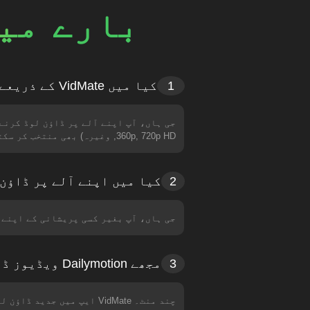
بارے میں
1
کیا میں VidMate کے ذریعے ڈاؤن لوڈ کی گئی Dailymotion ویڈیوز کا فارمیٹ منتخب کر सकता ہوں؟
360p, 720p HD, وغیرہ) بھی منتخب کر سکتے ہیں۔ مزید HD ویڈیوز مسلسل شامل کی جا رہی ہیں۔
2
کیا میں اپنے آلے پر ڈاؤن لوڈ کی گئی Dailymotion
جی ہاں، آپ بغیر کسی پریشانی کے اپنے موبائل فون یا ل
3
مجھے Dailymotion ویڈیوز ڈاؤن لوڈ کرنے میں کتنا وقت لگے گا؟
چند منٹ۔ VidMate ایپ می