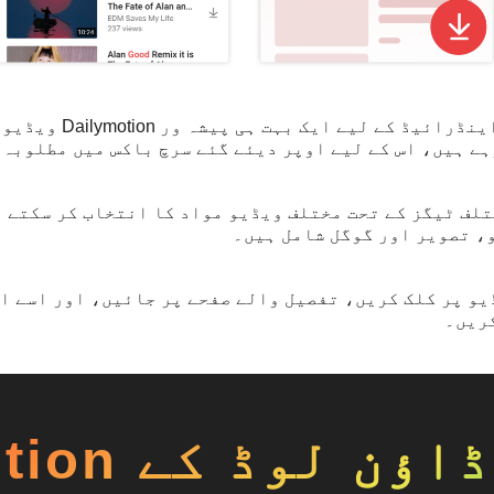
VidMate ایپ ڈاؤن لوڈ کریں
ختلف ٹیگز کے تحت مختلف ویڈیو مواد کا انتخاب کر سکتے 
، تصویر اور گوگل شامل ہیں۔
پسندیدہ Dailymotion ویڈیو پر کلک کریں، تفصیل والے صفحے پر جائیں، او
کریں۔
Dailymotion 