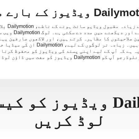
Dai ویڈیوز کے بارے میں
تمام ویڈیو 
تخلیقی ویڈیوز کو 
ن صلاحیتوں کا مظاہرہ کرتے ہیں، اور لاکھوں صارفین یہا
اندوز ہونے کے لیے جمع ہوتے ہیں۔ زیاد
صورت حال میں، ایکویڈیو ڈاؤنلوڈرجو آپ کو Dailymotion ویڈ
Dailymotion ویڈیوز کو
لوڈ کریں