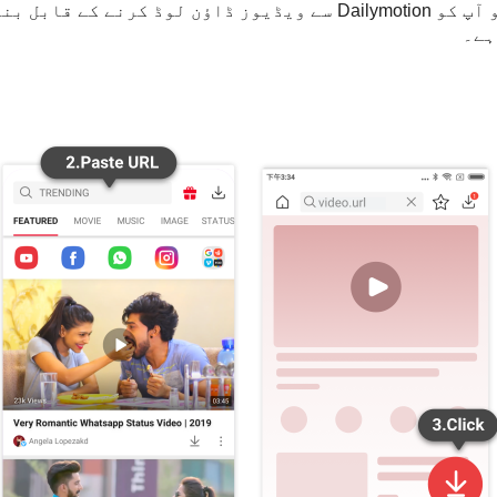
دراصل کئی مفید طریقے ہیں جو آپ کو Dailymotion سے ویڈیوز ڈاؤن لوڈ
ہے۔