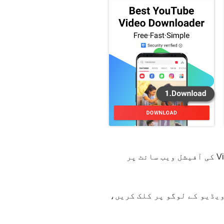
Dailymotion ویڈیو سیور ایپ - VidMate انسٹال کریں۔ اپنے اینڈرائیڈ ڈیوائس سے VidMate کی آفیشل ویب سائٹ پر
 Dailymotion ویڈیو تلاش کریں۔ بس VidMate کے ہوم پیج کے اوپری حصے میں Dailymotion ویڈیو کے لوگو پر کلک کریں،