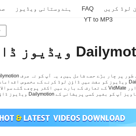
 لوڈ کریں
FAQ
ہندوستانی ویڈیوز
صف
YT to MP3
تفصیلی معلومات اور Dailymotion ویڈیوز کو مفت میں ڈاؤن لوڈ کرنے کے مخصوص
Dailymotion ویڈیوز ڈاؤن لوڈ اور VidMate کے تعارف کے بارے میں اکثر 
کیا جاتا ہے کہ یہ مددگار تجاویز آپ