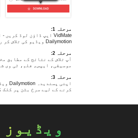
مرحلہ 1:
Dailymotion ویڈیو کی تلاش کر رہے ہیں، اس کے لیے اوپر دیئے گئے سرچ باکس میں مطلوبہ الفاظ درج کریں۔
مرحلہ 2:
آپ تلاش کے نتائج کے مطابق م
موسیقی، ایپس، فلم، ٹی وی شو
مرحلہ 3:
اپنی 
کرنے کے لیے سرخ بٹن پر کلک 