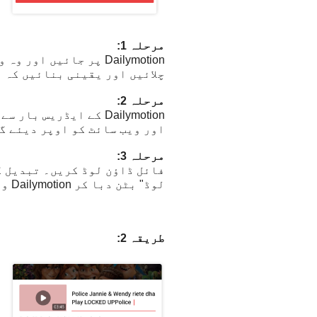
مرحلہ 1:
Dailymotion پر جائیں
چلائیں اور یقینی بنائیں کہ آپ نے صحیح ویڈیو RL
مرحلہ 2:
اور ویب سائٹ کو اوپر دیئے گ
مرحلہ 3:
فائل ڈاؤن لوڈ کریں۔ تبدیل ک
لوڈ" بٹن دبا کر Dailymotion ویڈیو کو ڈاؤن لوڈ کرنا شروع کر سکتے ہیں۔
طریقہ 2: