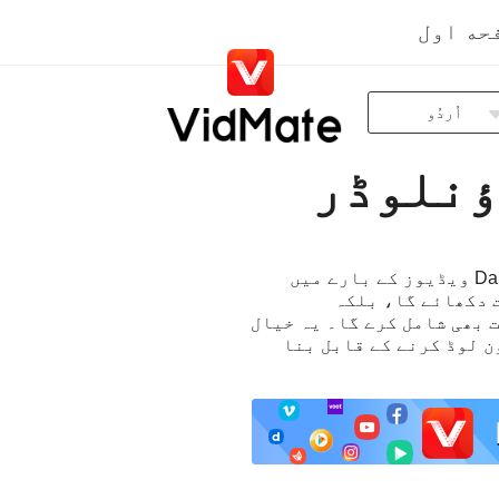
حه اول
اُردُو
Indonesia
Deutsch
English
Español
مندرجہ ذیل صفحہ میں بنیادی طور پر چار بڑے حصے شامل ہیں، یہ آپ کو نہ صرف Dailymotion ویڈیوز کے بارے میں
Français
 اقدامات دکھائے گا، بلکہ
Italiano
پوچھے گئے سوالات بھی شامل کرے گا۔ یہ خیال
 کو بغیر کسی پریشانی کے Dailymotion ویڈیوز ڈاؤن لوڈ کرنے کے قابل بنا
Português
Русский
Türkçe
日本語
العربية