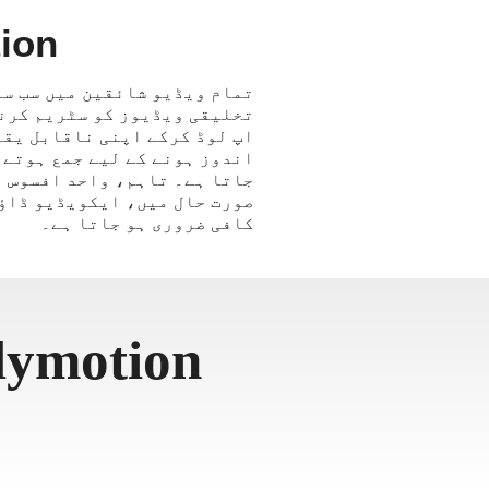
lymotion
اپ لوڈ کرکے اپنی ناقابل یقی
کافی ضروری ہو جاتا ہے۔