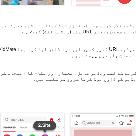
 اور وہ ویڈیو تلاش کریں جسے آپ ڈاؤن لوڈ کرنا یا آڈیو میں ت
U پتہ (ویڈیو لنک) کھولا ہے۔
ئے سرچ بار میں پیسٹ کریں۔
رنے کے لیے ویڈیو فائل، معیار اور مقام کا انتخاب کرن