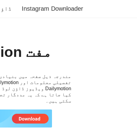
Instagram Downloader
ڈاؤن
مفت Dailymotion ویڈیوز ڈاؤنلوڈر
سکتی ہیں۔