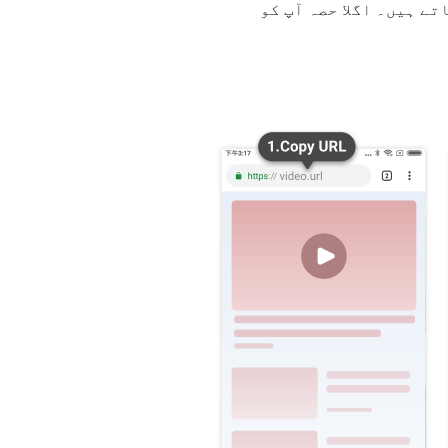
 کرنے کے قابل بناتے ہیں۔ اگلا حصہ آپ کو