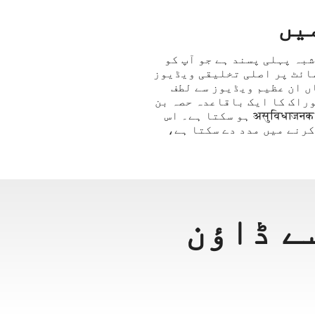
বাংলা
தமிழ்
ਪੰਜਾਬੀ
شائقین میں سب سے زیادہ مقبول ویڈیو سائٹ ہونے کے ناطے، Dailymotion بلاشبہ پہلی پسند ہے جو آپ کو
سٹریم کرنے اور دیکھنے میں مدد دے سکتی ہے۔ لوگ Dailymotion ویب سائٹ پر اصلی تخلیقی ویڈیوز
اُردُو
ں ان عظیم ویڈیوز سے لطف
తెలుగు
ہ تر لوگوں کے لیے، Dailymotion ان کی میڈیا خوراک کا ایک باقاعدہ حصہ بن
جاتا ہے۔ تاہم، واحد افسوس یہ ہے کہ آپ کے لیے اپنی پسند کی ویڈیوز کو محفوظ کرنا असुविधाजनक ہو سکتا ہے۔ اس
हिंदी
یوز کو مفت میں ڈاؤن لوڈ کرنے میں مدد دے سکتا ہے،
Malaysia
Việt Nam
ภาษาไทย
 کیسے ڈاؤن