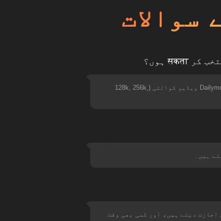
 سوالات
جی ہاں، آپ اپنے آلے پر ڈاؤن لوڈ کرنے سے پہلے Dailymotion ویڈیو فارمیٹس (MP3, M4A, MP4, وغیرہ) اور Dailymotion ویڈیو کوالٹی (128k, 256k,
ڈ کی اجازت دیتے ہیں، اور کسی بھی وقت