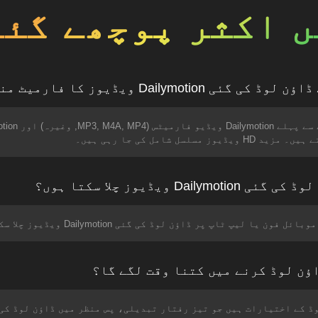
 اکثر پوچھے گئے
 ویڈیوز چلا سکتا ہوں؟
یپ ٹاپ پر ڈاؤن لوڈ کی گئی Dailymotion ویڈیوز چلا سکتے ہیں۔
ں جدید ڈاؤن لوڈ کے اختیارات ہیں جو تیز رفتار تبدیلی، پس منظر میں ڈاؤن لو