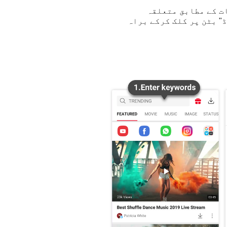
ریات کے مطابق متعلقہ
لوڈ" بٹن پر کلک کرکے براہ