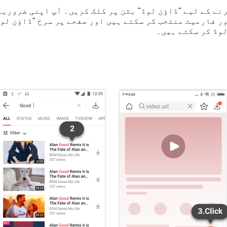
 محفوظ کرنے کے لیے "ڈاؤن لوڈ" بٹن پر کلک کریں۔ آپ اپنی ضرو
 معیار اور فارمیٹ منتخب کر سکتے ہیں اور صفحے پر سرخ "ڈاؤن 