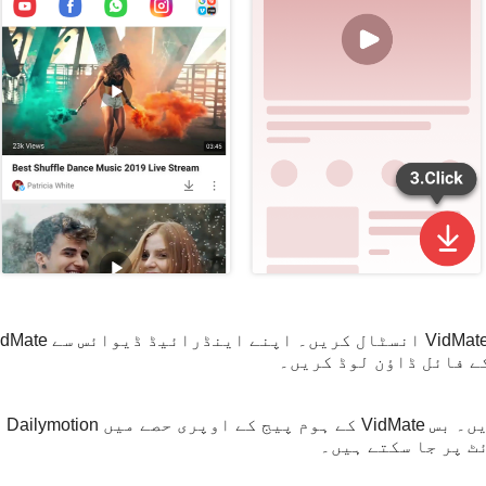
کے فائل ڈاؤن لوڈ کریں۔
ایک
ٹ پر جا سکتے ہیں۔