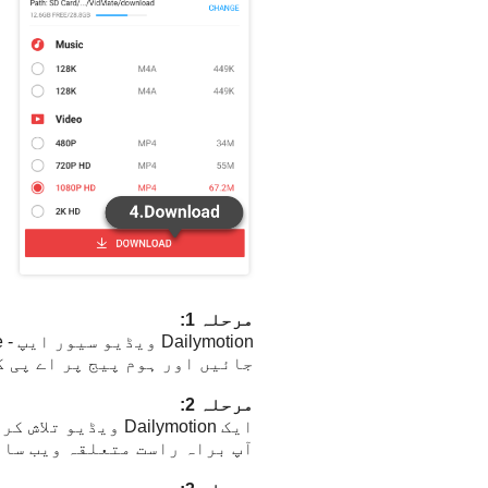
مرحلہ 1:
جائیں اور ہوم پیج پر اے پی 
مرحلہ 2:
آپ براہ راست متعلقہ ویب سائ