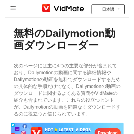
日本語
Indonesia
ホーム
無料のDailymotion動
Deutsch
インド動画
画ダウンローダー
English
よくある質問
Español
次のページには主に4つの主要な部分が含まれて
ダウンロード
おり、Dailymotionの動画に関する詳細情報や
Français
Dailymotionの動画を無料でダウンロードするため
Instagram Downloader
の具体的な手順だけでなく、Dailymotionの動画の
Italiano
ダウンロードに関するよくある質問やVidMateの
YT to MP3
紹介も含まれています。これらの役立つヒント
Português
が、Dailymotionの動画を問題なくダウンロードす
るのに役立つと信じられています。
Русский
Türkçe