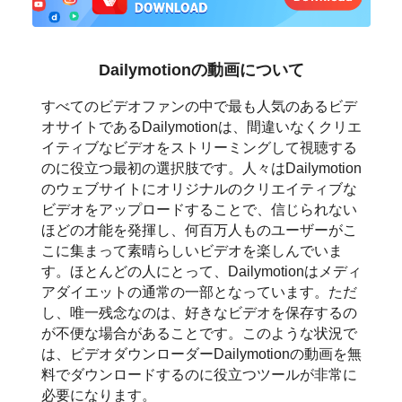
日本語
العربية
Dailymotionの動画について
বাংলা
すべてのビデオファンの中で最も人気のあるビデ
オサイトであるDailymotionは、間違いなくクリエ
தமிழ்
イティブなビデオをストリーミングして視聴する
のに役立つ最初の選択肢です。人々はDailymotion
ਪੰਜਾਬੀ
のウェブサイトにオリジナルのクリエイティブな
ビデオをアップロードすることで、信じられない
اُردُو
ほどの才能を発揮し、何百万人ものユーザーがこ
こに集まって素晴らしいビデオを楽しんでいま
తెలుగు
す。ほとんどの人にとって、Dailymotionはメディ
アダイエットの通常の一部となっています。ただ
हिंदी
し、唯一残念なのは、好きなビデオを保存するの
が不便な場合があることです。このような状況で
Malaysia
は、ビデオダウンローダーDailymotionの動画を無
料でダウンロードするのに役立つツールが非常に
Việt Nam
必要になります。