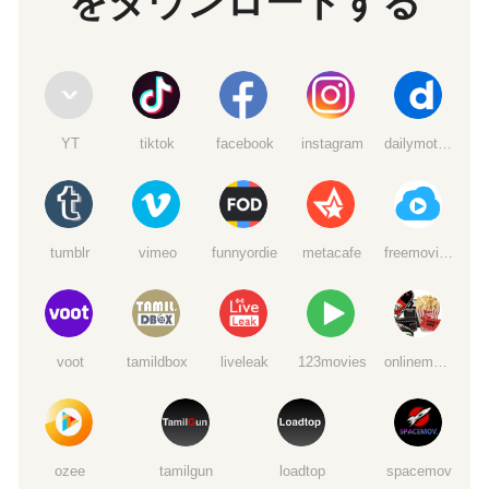
をダウンロードする
YT
tiktok
facebook
instagram
dailymotion
tumblr
vimeo
funnyordie
metacafe
freemoviedownloads6
voot
tamildbox
liveleak
123movies
onlinemoviewatchs
ozee
tamilgun
loadtop
spacemov