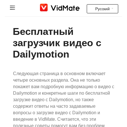
Русский
Indonesia
Главная
Бесплатный
Deutsch
Индийские видео
загрузчик видео с
English
Dailymotion
популярные проблемы
Español
Download
Français
Следующая страница в основном включает
Instagram Downloader
четыре основных раздела. Она не только
Italiano
покажет вам подробную информацию о видео с
Dailymotion и конкретные шаги по бесплатной
YT to MP3
Português
загрузке видео с Dailymotion, но также
содержит ответы на часто задаваемые
Русский
вопросы о загрузке видео с Dailymotion и
введение в VidMate. Считается, что эти
Türkçe
полезные советы помогут вам без проблем