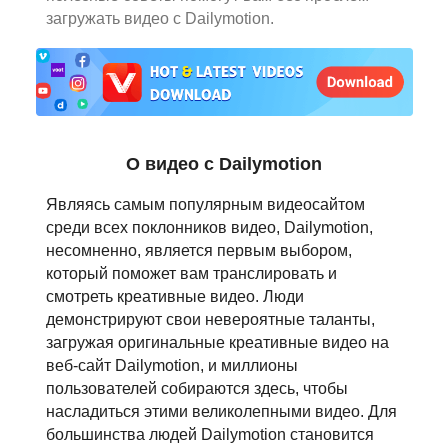
загружать видео с Dailymotion.
日本語
العربية
বাংলা
தமிழ்
О видео с Dailymotion
ਪੰਜਾਬੀ
Являясь самым популярным видеосайтом
среди всех поклонников видео, Dailymotion,
اُردُو
несомненно, является первым выбором,
который поможет вам транслировать и
తెలుగు
смотреть креативные видео. Люди
демонстрируют свои невероятные таланты,
हिंदी
загружая оригинальные креативные видео на
веб-сайт Dailymotion, и миллионы
Malaysia
пользователей собираются здесь, чтобы
насладиться этими великолепными видео. Для
Việt Nam
большинства людей Dailymotion становится