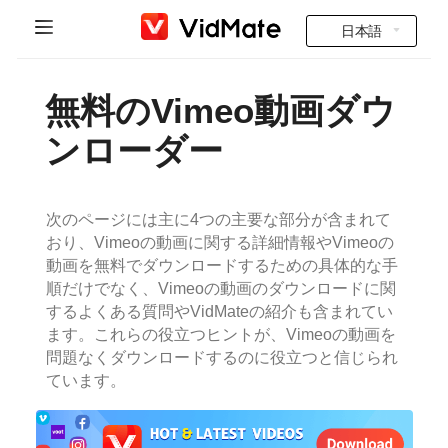
日本語
Indonesia
ホーム
無料のVimeo動画ダウ
Deutsch
インド動画
ンローダー
English
よくある質問
Español
次のページには主に4つの主要な部分が含まれて
ダウンロード
おり、Vimeoの動画に関する詳細情報やVimeoの
Français
動画を無料でダウンロードするための具体的な手
Instagram Downloader
順だけでなく、Vimeoの動画のダウンロードに関
Italiano
するよくある質問やVidMateの紹介も含まれてい
YT to MP3
ます。これらの役立つヒントが、Vimeoの動画を
Português
問題なくダウンロードするのに役立つと信じられ
ています。
Русский
Türkçe