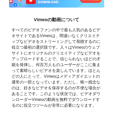
日本語
العربية
Vimeoの動画について
বাংলা
すべてのビデオファンの中で最も人気のあるビデ
オサイトであるVimeoは、間違いなくクリエイテ
தமிழ்
ィブなビデオをストリーミングして視聴するのに
役立つ最初の選択肢です。人々はVimeoのウェブ
ਪੰਜਾਬੀ
サイトにオリジナルのクリエイティブなビデオを
アップロードすることで、信じられないほどの才
اُردُو
能を発揮し、何百万人ものユーザーがここに集ま
って素晴らしいビデオを楽しんでいます。ほとん
తెలుగు
どの人にとって、Vimeoはメディアダイエットの
通常の一部となっています。ただし、唯一残念な
हिंदी
のは、好きなビデオを保存するのが不便な場合が
あることです。このような状況では、ビデオダウ
Malaysia
ンローダーVimeoの動画を無料でダウンロードす
るのに役立つツールが非常に必要になります。
Việt Nam