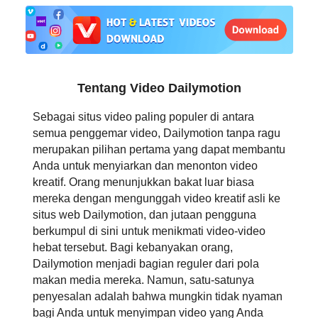
日本語
العربية
বাংলা
Tentang Video Dailymotion
தமிழ்
Sebagai situs video paling populer di antara
semua penggemar video, Dailymotion tanpa ragu
ਪੰਜਾਬੀ
merupakan pilihan pertama yang dapat membantu
Anda untuk menyiarkan dan menonton video
اُردُو
kreatif. Orang menunjukkan bakat luar biasa
mereka dengan mengunggah video kreatif asli ke
తెలుగు
situs web Dailymotion, dan jutaan pengguna
berkumpul di sini untuk menikmati video-video
हिंदी
hebat tersebut. Bagi kebanyakan orang,
Dailymotion menjadi bagian reguler dari pola
Malaysia
makan media mereka. Namun, satu-satunya
penyesalan adalah bahwa mungkin tidak nyaman
Việt Nam
bagi Anda untuk menyimpan video yang Anda