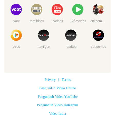
voot
tamildbox
liveleak
123movies
onlinemoviewatchs
ozee
tamilgun
loadtop
spacemov
Privacy
|
Terms
Pengunduh Video Online
Pengunduh Video YouTube
Pengunduh Video Instagram
Video India