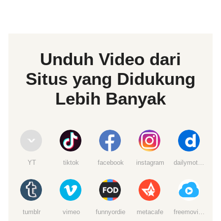
Unduh Video dari
Situs yang Didukung
Lebih Banyak
YT
tiktok
facebook
instagram
dailymotion
tumblr
vimeo
funnyordie
metacafe
freemoviedownloads6