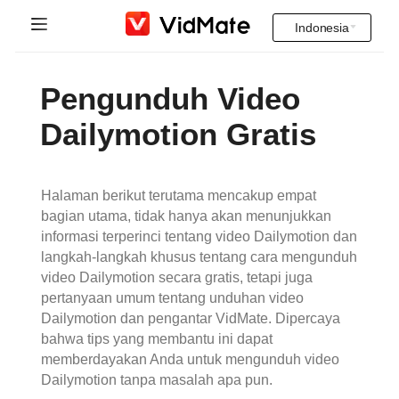
Indonesia
Indonesia
Beranda
Pengunduh Video
Deutsch
Video India
Dailymotion Gratis
English
FAQ
Español
Halaman berikut terutama mencakup empat
Unduh
bagian utama, tidak hanya akan menunjukkan
Français
informasi terperinci tentang video Dailymotion dan
Instagram Downloader
langkah-langkah khusus tentang cara mengunduh
Italiano
video Dailymotion secara gratis, tetapi juga
YT to MP3
pertanyaan umum tentang unduhan video
Português
Dailymotion dan pengantar VidMate. Dipercaya
bahwa tips yang membantu ini dapat
Русский
memberdayakan Anda untuk mengunduh video
Dailymotion tanpa masalah apa pun.
Türkçe