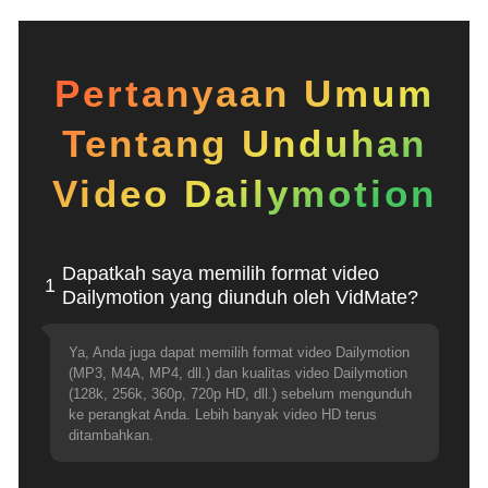
Pertanyaan Umum
Tentang Unduhan
Video Dailymotion
Dapatkah saya memilih format video
1
Dailymotion yang diunduh oleh VidMate?
Ya, Anda juga dapat memilih format video Dailymotion
(MP3, M4A, MP4, dll.) dan kualitas video Dailymotion
(128k, 256k, 360p, 720p HD, dll.) sebelum mengunduh
ke perangkat Anda. Lebih banyak video HD terus
ditambahkan.