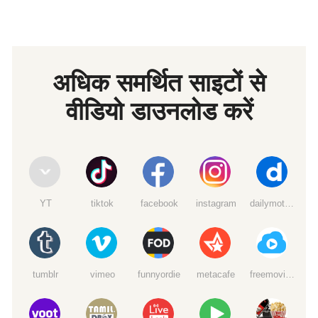
अधिक समर्थित साइटों से
वीडियो डाउनलोड करें
YT
tiktok
facebook
instagram
dailymotion
tumblr
vimeo
funnyordie
metacafe
freemoviedownloads6