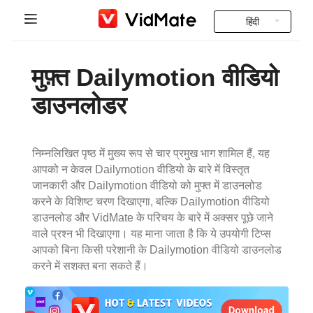
हिंदी
Indonesia
होम पेज
मुफ़्त Dailymotion वीडियो
Deutsch
भारतीय वीडियो
डाउनलोडर
English
सामान्य प्रश्न
Español
निम्नलिखित पृष्ठ में मुख्य रूप से चार प्रमुख भाग शामिल हैं, यह
डाउनलोड
आपको न केवल Dailymotion वीडियो के बारे में विस्तृत
Français
जानकारी और Dailymotion वीडियो को मुफ्त में डाउनलोड
Instagram Downloader
करने के विशिष्ट चरण दिखाएगा, बल्कि Dailymotion वीडियो
Italiano
डाउनलोड और VidMate के परिचय के बारे में अक्सर पूछे जाने
YT to MP3
वाले प्रश्न भी दिखाएगा। यह माना जाता है कि ये उपयोगी टिप्स
Português
आपको बिना किसी परेशानी के Dailymotion वीडियो डाउनलोड
करने में सशक्त बना सकते हैं।
Русский
Türkçe