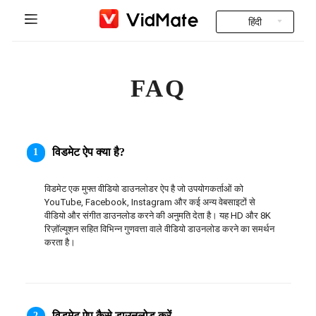
हिंदी
Indonesia
होम पेज
FAQ
Deutsch
भारतीय वीडियो
English
सामान्य प्रश्न
Español
विडमेट ऐप क्या है?
1
डाउनलोड
Français
विडमेट एक मुफ्त वीडियो डाउनलोडर ऐप है जो उपयोगकर्ताओं को 
Instagram Downloader
YouTube, Facebook, Instagram और कई अन्य वेबसाइटों से 
Italiano
वीडियो और संगीत डाउनलोड करने की अनुमति देता है। यह HD और 8K 
रिज़ॉल्यूशन सहित विभिन्न गुणवत्ता वाले वीडियो डाउनलोड करने का समर्थन 
YT to MP3
Português
करता है।
Русский
Türkçe
विडमेट ऐप कैसे डाउनलोड करें
2