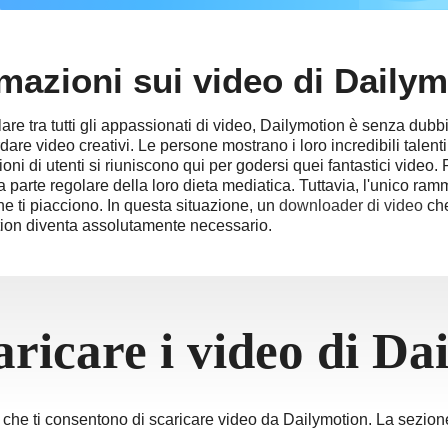
்
ੀ
mazioni sui video di Daily
గు
are tra tutti gli appassionati di video, Dailymotion è senza dubbi
are video creativi. Le persone mostrano i loro incredibili talenti
sia
oni di utenti si riuniscono qui per godersi quei fantastici video.
 parte regolare della loro dieta mediatica. Tuttavia, l'unico ra
Nam
e ti piacciono. In questa situazione, un
downloader di video
che
ไทย
tion diventa assolutamente necessario.
ricare i video di Da
ili che ti consentono di scaricare video da Dailymotion. La sezio