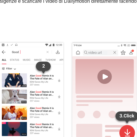
sigenze e scaricare i video di Dailymotion direttamente facendo 