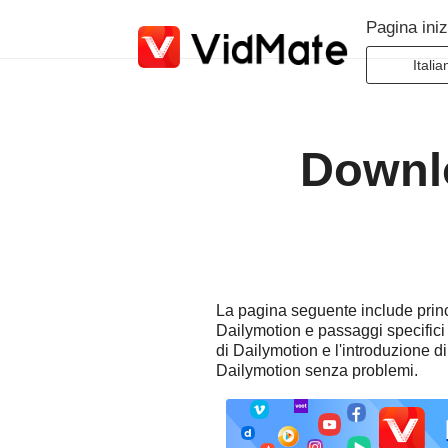
Pagina iniz
Italia
Indone
Deuts
Downlo
Engli
Españ
Franç
Italia
Portug
La pagina seguente include princi
Русск
Dailymotion e passaggi specifici
Türk
di Dailymotion e l'introduzione di
Dailymotion senza problemi.
日本
عربية
বাংলা