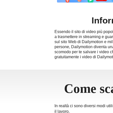
தமிழ
ਪੰਜਾਬ
Infor
اُردُو
తెలు
Essendo il sito di video più popol
हिंदी
a trasmettere in streaming e guard
Malay
sul sito Web di Dailymotion e mili
persone, Dailymotion diventa una
Việt 
scomodo per te salvare i video ch
ภาษา
gratuitamente i video di Dailymo
Come sca
In realtà ci sono diversi modi ut
il lavoro.