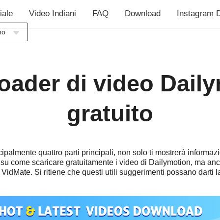
iale
Video Indiani
FAQ
Download
Instagram 
no
sia
ch
ader di video Dail
sh
ol
gratuito
ais
no
uês
palmente quattro parti principali, non solo ti mostrerà informazio
ий
 su come scaricare gratuitamente i video di Dailymotion, ma an
çe
 VidMate. Si ritiene che questi utili suggerimenti possano darti la
語
ال