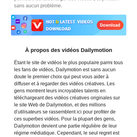
sans aucun problème.
日本語
العربية
বাংলা
தமிழ்
À propos des vidéos Dailymotion
ਪੰਜਾਬੀ
Étant le site de vidéos le plus populaire parmi tous
les fans de vidéos, Dailymotion est sans aucun
اُردُو
doute le premier choix qui peut vous aider à
diffuser et à regarder des vidéos créatives. Les
తెలుగు
gens montrent leurs incroyables talents en
téléchargeant des vidéos créatives originales sur
हिंदी
le site Web de Dailymotion, et des millions
d'utilisateurs se rassemblent ici pour profiter de
Malaysia
ces superbes vidéos. Pour la plupart des gens,
Dailymotion devient une partie régulière de leur
Việt Nam
régime médiatique. Cependant, le seul regret est