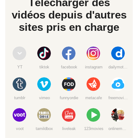
Télécharger des
vidéos depuis d'autres
sites pris en charge
YT
tiktok
facebook
instagram
dailymotion
tumblr
vimeo
funnyordie
metacafe
freemoviedownloads6
voot
tamildbox
liveleak
123movies
onlinemoviewatchs