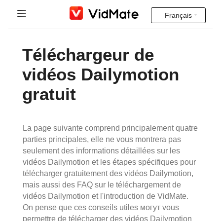
Français
Indonesia
Accueil
Téléchargeur de
Deutsch
Vidéos Indiennes
vidéos Dailymotion
English
gratuit
FAQ
Español
Téléchargement
Français
La page suivante comprend principalement quatre
Instagram Downloader
parties principales, elle ne vous montrera pas
Italiano
seulement des informations détaillées sur les
vidéos Dailymotion et les étapes spécifiques pour
YT to MP3
Português
télécharger gratuitement des vidéos Dailymotion,
mais aussi des FAQ sur le téléchargement de
Русский
vidéos Dailymotion et l'introduction de VidMate.
On pense que ces conseils utiles могут vous
Türkçe
permettre de télécharger des vidéos Dailymotion