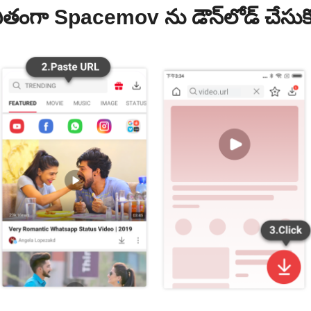
తంగా Spacemov ను డౌన్‌లోడ్ చేసుక