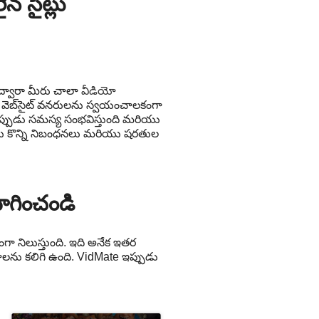
్ సైట్లు
 ద్వారా మీరు చాలా
వీడియో
 వెబ్‌సైట్ వనరులను స్వయంచాలకంగా
గా ఉన్నప్పుడు సమస్య సంభవిస్తుంది మరియు
ు కొన్ని నిబంధనలు మరియు షరతుల
ోగించండి
ా నిలుస్తుంది. ఇది అనేక ఇతర
లను కలిగి ఉంది. VidMate ఇప్పుడు