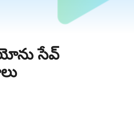
ోను సేవ్
ాలు