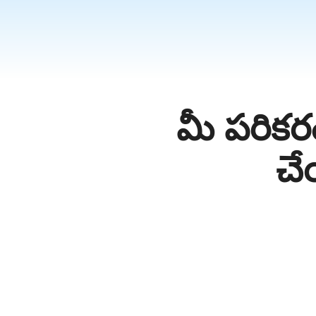
தமிழ்
ਪੰਜਾਬੀ
اُردُو
తెలుగు
हिंदी
మీ పరిక
Malaysi
Việt Na
చే
ภาษาไทย