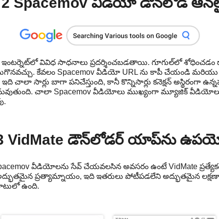
2 Spacemov వీడియో డౌన్‌లోడ్ ఆన్‌లైన
ఇంటర్నెట్‌లో వివిధ సాధనాలు ప్రదర్శించబడతాయి. గూగుల్‌లో శోధించడం
కనుగొనవచ్చు. కేవలం Spacemov వీడియో URL ను కాపీ చేయండి మరియు
ుంది. ఇది చాలా సార్లు బాగా పనిచేస్తుంది, కానీ కొన్నిసార్లు కనెక్షన్ అస్థిరం
మవుతుంది. చాలా Spacemov వీడియోలు ముఖ్యంగా మ్యూజిక్ వీడియోల
ు.
3 VidMate డౌన్‌లోడర్ యాప్‌ను ఉపయ
pacemov వీడియోలను సేవ్ చేయవలసిన అవసరం ఉంటే VidMate ప్రత్యేకంగ
ద్భుతమైన ప్రత్యామ్నాయం, ఇది ఇతరులు పోటీపడలేని అద్భుతమైన లక్షణా
బాటులో ఉంది.