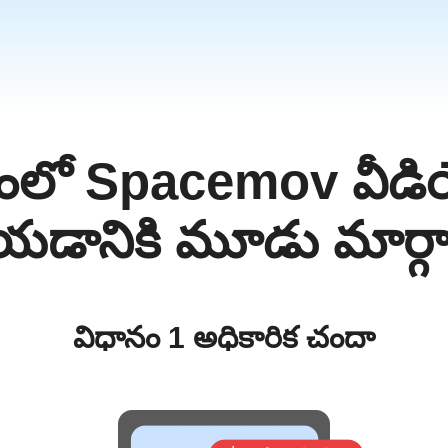
రంలో Spacemov వీడియ
a
m
యడానికి మూడు మార్గ
విధానం 1 అధికారిక చందా