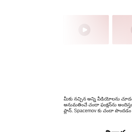
మీకు నచ్చిన అన్ని వీడియోలను చూడటా
అనుమతించే చందా ఫంక్షన్‌ను అందిస్తుంద
ప్లాన్. Spacemov కు చందా పొందడం 