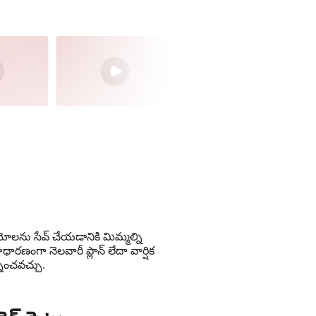
ోలను సేవ్ చేయడానికి మిమ్మల్ని
ధారణంగా నెలవారీ ప్లాన్ లేదా వార్షిక
ించవచ్చు.