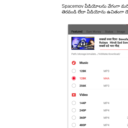
Spacemov వీడియోలను వేగంగా మరియ
తెరవండి లేదా వీడియోను ఉచితంగా డౌ