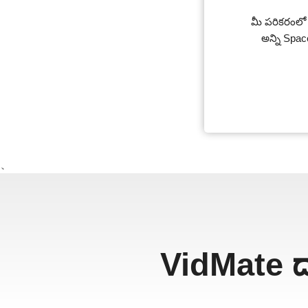
మీ పరికరంలో Vi
అన్ని Spa
、
VidMate ద