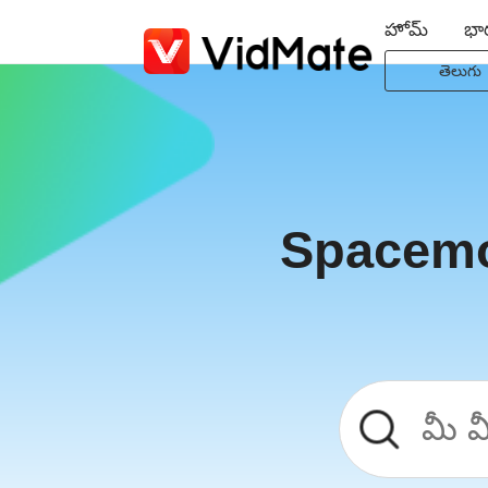
హోమ్
భా
తెలుగు
Indonesi
Deutsc
English
Español
Spacemov
Françai
Italiano
Portuguê
Русски
Türkçe
日本語
العربية
বাংলা