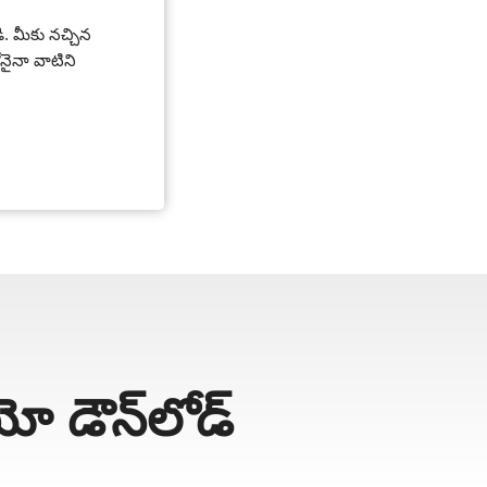
డి. మీకు నచ్చిన
ైనా వాటిని
 డౌన్‌లోడ్