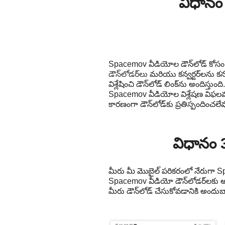
విధానం 
Spacemov వీడియోల డౌన్‌లోడ్ కోసం 
డౌన్‌లోడర్‌లు
మరియు కన్వర్టర్‌లను 
విశ్లేషించి డౌన్‌లోడ్ లింక్‌ను అందిస్త
Spacemov వీడియోల విశ్లేషణ విఫల
కారణంగా డౌన్‌లోడ్‌కు ప్రతిస్పందించలేవ
విధానం 
మీరు మీ మొబైల్ పరికరంలో నేరుగా S
Spacemov వీడియో డౌన్‌లోడర్‌లకు అ
మీరు డౌన్‌లోడ్ చేసుకోవడానికి అందు