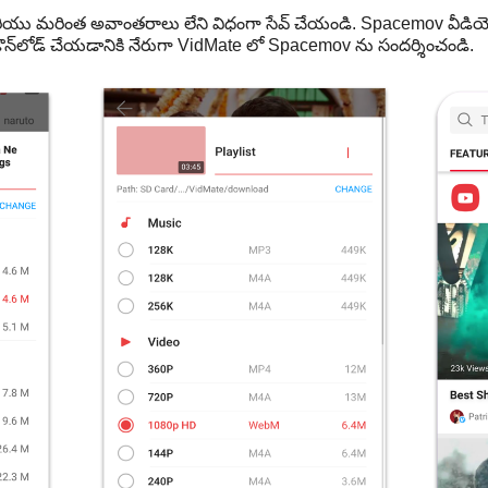
ు మరింత అవాంతరాలు లేని విధంగా సేవ్ చేయండి. Spacemov వీడియో
న్‌లోడ్ చేయడానికి నేరుగా VidMate లో Spacemov ను సందర్శించండి.