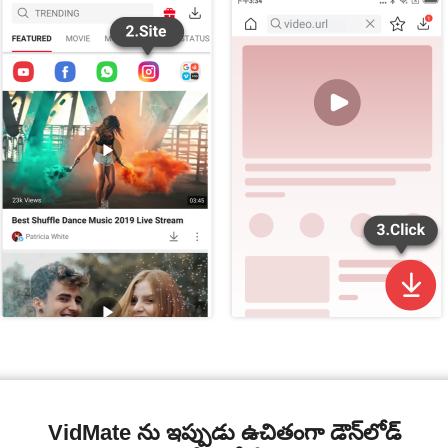
VidMate ను ఇప్పుడు ఉచితంగా డౌన్‌లోడ్