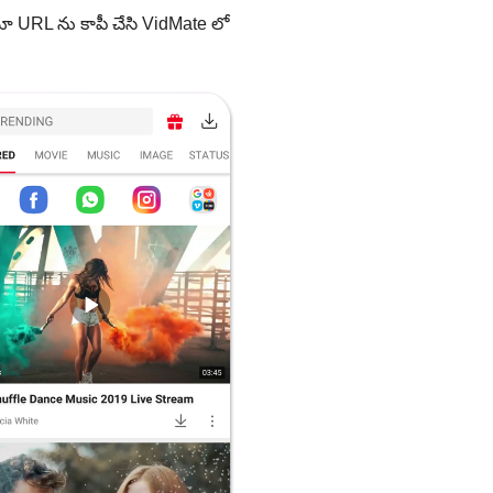
 URL ను కాపీ చేసి VidMate లో