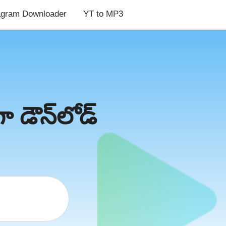
agram Downloader
YT to MP3
డౌన్‌లోడ్