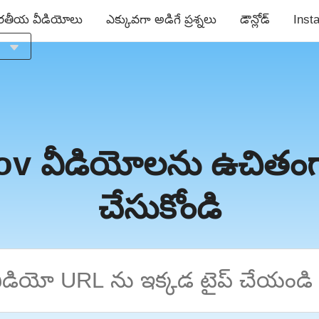
రతీయ వీడియోలు
ఎక్కువగా అడిగే ప్రశ్నలు
డౌన్లోడ్
Inst
a
h
 వీడియోలను ఉచితంగా 
s
చేసుకోండి
s
й