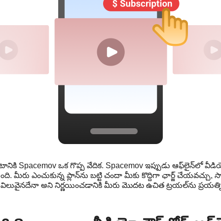
నికి Spacemov ఒక గొప్ప వేదిక. Spacemov ఇప్పుడు ఆఫ్‌లైన్‌లో వీడియ
ి. మీరు ఎంచుకున్న ప్లాన్‌ను బట్టి చందా మీకు కొద్దిగా ఛార్జ్ చేయవచ్చు, సా
విలువైనదేనా అని నిర్ణయించడానికి మీరు మొదట ఉచిత ట్రయల్‌ను ప్రయత్న