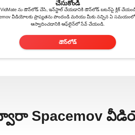
చేసుకోండి
dMate ను డౌన్‌లోడ్ చేసి, ఇన్‌స్టాల్ చేయడానికి డౌన్‌లోడ్ బటన్‌పై క్లిక్ చేయం
cemov వీడియోలకు ప్రాప్యతను పొందండి మరియు మీకు నచ్చిన ఏ సమయంలోన
ఆస్వాదించడానికి ఆఫ్‌లైన్‌లో సేవ్ చేయండి.
డౌన్‌లోడ్
్వారా Spacemov వీడియో