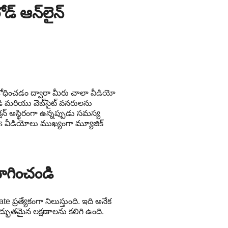
్ ఆన్‌లైన్
 శోధించడం ద్వారా మీరు చాలా
వీడియో
ి మరియు వెబ్‌సైట్ వనరులను
ెక్షన్ అస్థిరంగా ఉన్నప్పుడు సమస్య
 వీడియోలు ముఖ్యంగా మ్యూజిక్
ోగించండి
రత్యేకంగా నిలుస్తుంది. ఇది అనేక
్భుతమైన లక్షణాలను కలిగి ఉంది.