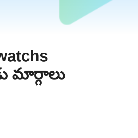
watchs
 మార్గాలు