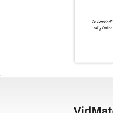
మీ పరికరంలో Vi
అన్ని Onli
、
VidMat