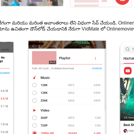
గంగా మరియు మరింత అవాంతరాలు లేని విధంగా సేవ్ చేయండి. Online
ియోను ఉచితంగా డౌన్‌లోడ్ చేయడానికి నేరుగా VidMate లో Onlinemovie