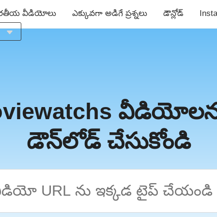
రతీయ వీడియోలు
ఎక్కువగా అడిగే ప్రశ్నలు
డౌన్లోడ్
Inst
a
h
viewatchs వీడియోలన
s
డౌన్‌లోడ్ చేసుకోండి
s
й