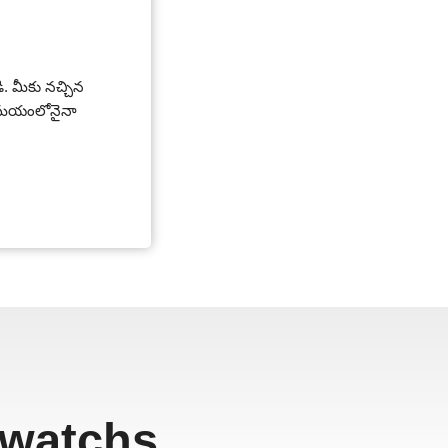
డి. మీకు నచ్చిన
 సమయంలోనైనా
ewatchs