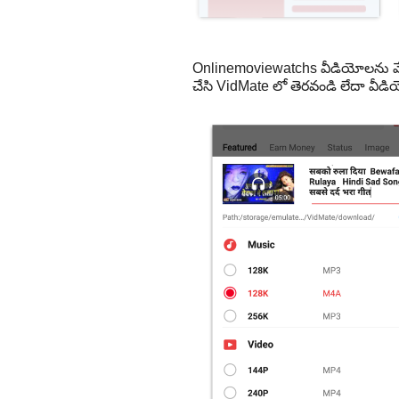
Onlinemoviewatchs వీడియోలను వే
చేసి VidMate లో తెరవండి లేదా వీడ