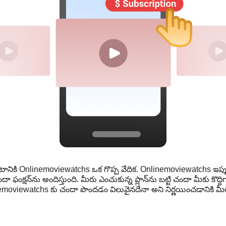
ానికి Onlinemoviewatchs ఒక గొప్ప వేదిక. Onlinemoviewatchs ఇప్పుడ
ఫంక్షన్‌ను అందిస్తుంది. మీరు ఎంచుకున్న ప్లాన్‌ను బట్టి చందా మీకు కొద్
. Onlinemoviewatchs కు చందా పొందడం విలువైనదేనా అని నిర్ణయించడానికి