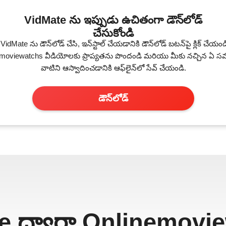
VidMate ను ఇప్పుడు ఉచితంగా డౌన్‌లోడ్
చేసుకోండి
dMate ను డౌన్‌లోడ్ చేసి, ఇన్‌స్టాల్ చేయడానికి డౌన్‌లోడ్ బటన్‌పై క్లిక్ చేయం
nemoviewatchs వీడియోలకు ప్రాప్యతను పొందండి మరియు మీకు నచ్చిన ఏ
వాటిని ఆస్వాదించడానికి ఆఫ్‌లైన్‌లో సేవ్ చేయండి.
డౌన్‌లోడ్
e ద్వారా Onlinemovi