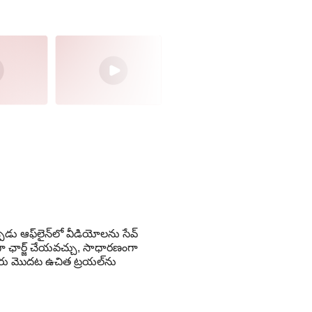
ు ఆఫ్‌లైన్‌లో వీడియోలను సేవ్
దిగా ఛార్జ్ చేయవచ్చు, సాధారణంగా
 మీరు మొదట ఉచిత ట్రయల్‌ను