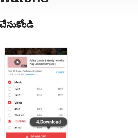
ేసుకోండి