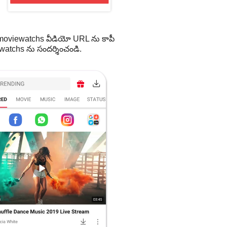
moviewatchs వీడియో URL ను కాపీ
watchs ను సందర్శించండి.