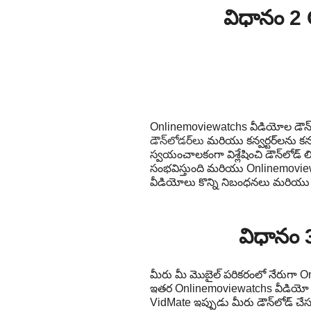
విధానం 2 
Onlinemoviewatchs వీడియోల డౌన్‌ల
డౌన్‌లోడర్‌లు
మరియు కన్వర్టర్‌లను 
స్వయంచాలకంగా విశ్లేషించి డౌన్‌లోడ్ లిం
సంభవిస్తుంది మరియు Onlinemovie
వీడియోలు కొన్ని నిబంధనలు మరియు షర
విధానం 
మీరు మీ మొబైల్ పరికరంలో నేరుగా O
ఇతర Onlinemoviewatchs వీడియో డౌన
VidMate ఇప్పుడు మీరు డౌన్‌లోడ్ చ