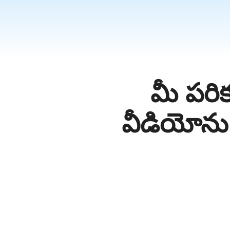
தமிழ்
ਪੰਜਾਬੀ
اُردُو
తెలుగు
हिंदी
మీ పర
Malaysi
Việt Na
వీడియోను
ภาษาไทย