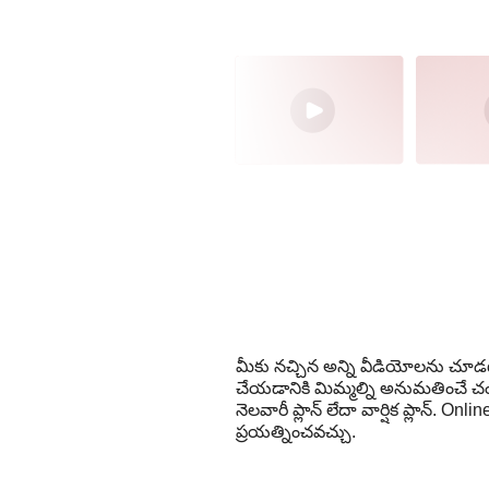
మీకు నచ్చిన అన్ని వీడియోలను చూడట
చేయడానికి మిమ్మల్ని అనుమతించే చందా 
నెలవారీ ప్లాన్ లేదా వార్షిక ప్లాన్
ప్రయత్నించవచ్చు.