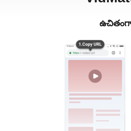
ఉచితంగా