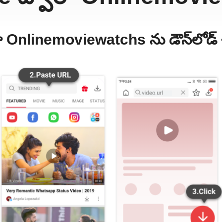
 Onlinemoviewatchs ను డౌన్‌లోడ్ చ
వీడియో డౌన్‌లోడ్