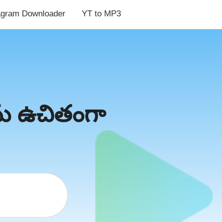
agram Downloader
YT to MP3
ు ఉచితంగా