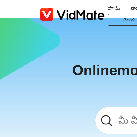
హోమ్
భా
తెలుగు
Indonesi
Deutsc
English
Español
Onlinemo
Françai
Italiano
Portuguê
Русски
Türkçe
日本語
العربية
বাংলা