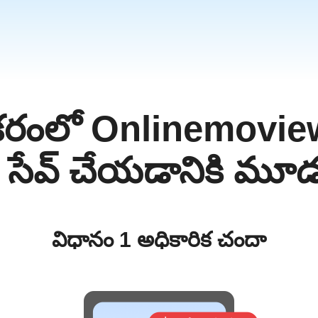
ికరంలో Onlinemovie
a
m
 సేవ్ చేయడానికి మూడు
విధానం 1 అధికారిక చందా