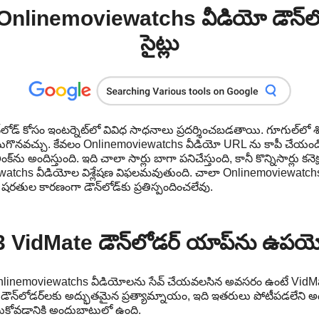
Onlinemoviewatchs వీడియో డౌన్‌లోడ
సైట్లు
ోడ్ కోసం ఇంటర్నెట్‌లో వివిధ సాధనాలు ప్రదర్శించబడతాయి. గూగుల్‌లో
కనుగొనవచ్చు. కేవలం Onlinemoviewatchs వీడియో URL ను కాపీ చేయండ
క్‌ను అందిస్తుంది. ఇది చాలా సార్లు బాగా పనిచేస్తుంది, కానీ కొన్నిసార్లు కన
watchs వీడియోల విశ్లేషణ విఫలమవుతుంది. చాలా Onlinemoviewatchs
తుల కారణంగా డౌన్‌లోడ్‌కు ప్రతిస్పందించలేవు.
3 VidMate డౌన్‌లోడర్ యాప్‌ను ఉపయ
nlinemoviewatchs వీడియోలను సేవ్ చేయవలసిన అవసరం ఉంటే VidMate ప్
్‌లోడర్‌లకు అద్భుతమైన ప్రత్యామ్నాయం, ఇది ఇతరులు పోటీపడలేని అద
ేసుకోవడానికి అందుబాటులో ఉంది.