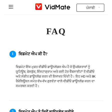
ਪੰਜਾਬੀ
Indonesia
ਮੁੱਖ ਪੰਨਾ
FAQ
Deutsch
ਭਾਰਤੀ ਵੀਡੀਓਜ਼
English
ਆਮ ਸਵਾਲ
Español
ਵਿਡਮੇਟ ਐਪ ਕੀ ਹੈ?
1
ਡਾਊਨਲੋਡ ਕਰੋ
Français
ਵਿਡਮੇਟ ਇੱਕ ਮੁਫਤ ਵੀਡੀਓ ਡਾਊਨਲੋਡਰ ਐਪ ਹੈ ਜੋ ਉਪਭੋਗਤਾਵਾਂ ਨੂੰ 
Instagram Downloader
ਯੂਟਿਊਬ, ਫੇਸਬੁੱਕ, ਇੰਸਟਾਗ੍ਰਾਮ ਅਤੇ ਕਈ ਹੋਰ ਵੈੱਬਸਾਈਟਾਂ ਤੋਂ ਵੀਡੀਓ 
Italiano
ਅਤੇ ਸੰਗੀਤ ਡਾਊਨਲੋਡ ਕਰਨ ਦੀ ਇਜਾਜ਼ਤ ਦਿੰਦੀ ਹੈ। ਇਹ HD ਅਤੇ 8K 
ਰੈਜ਼ੋਲਿਊਸ਼ਨ ਸਮੇਤ ਵੱਖ-ਵੱਖ ਗੁਣਵੱਤਾ ਵਾਲੇ ਵੀਡੀਓ ਡਾਊਨਲੋਡ ਕਰਨ ਦਾ 
YT to MP3
Português
ਸਮਰਥਨ ਕਰਦੀ ਹੈ।
Русский
Türkçe
ਵਿਡਮੇਟ ਐਪ ਨੂੰ ਕਿਵੇਂ ਡਾਊਨਲੋਡ ਕਰੀਏ
2