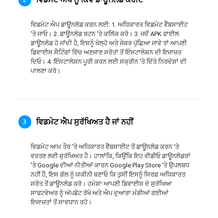
日本語
ਵਿਡਮੇਟ ਐਪ ਡਾਊਨਲੋਡ ਕਰਨ ਲਈ: 1. ਅਧਿਕਾਰਤ ਵਿਡਮੇਟ ਵੈੱਬਸਾਈਟ 
العربية
'ਤੇ ਜਾਓ। 2. ਡਾਊਨਲੋਡ ਬਟਨ 'ਤੇ ਕਲਿੱਕ ਕਰੋ। 3. ਜਦੋਂ APK ਫਾਈਲ 
ਡਾਊਨਲੋਡ ਹੋ ਜਾਂਦੀ ਹੈ, ਇਸਨੂੰ ਖੋਲ੍ਹੋ ਅਤੇ ਜੇਕਰ ਪੁੱਛਿਆ ਜਾਵੇ ਤਾਂ ਆਪਣੀ 
ਡਿਵਾਈਸ ਸੈਟਿੰਗਾਂ ਵਿੱਚ ਅਣਜਾਣ ਸਰੋਤਾਂ ਤੋਂ ਇੰਸਟਾਲੇਸ਼ਨ ਦੀ ਇਜਾਜ਼ਤ 
বাংলা
ਦਿਓ। 4. ਇੰਸਟਾਲੇਸ਼ਨ ਪੂਰੀ ਕਰਨ ਲਈ ਸਕ੍ਰੀਨ 'ਤੇ ਦਿੱਤੇ ਨਿਰਦੇਸ਼ਾਂ ਦੀ 
ਪਾਲਣਾ ਕਰੋ।
தமிழ்
ਪੰਜਾਬੀ
اُردُو
ਵਿਡਮੇਟ ਐਪ ਸੁਰੱਖਿਅਤ ਹੈ ਜਾਂ ਨਹੀਂ
3
తెలుగు
ਵਿਡਮੇਟ ਆਮ ਤੌਰ 'ਤੇ ਅਧਿਕਾਰਤ ਵੈੱਬਸਾਈਟ ਤੋਂ ਡਾਊਨਲੋਡ ਕਰਨ 'ਤੇ 
ਵਰਤਣ ਲਈ ਸੁਰੱਖਿਅਤ ਹੈ। ਹਾਲਾਂਕਿ, ਕਿਉਂਕਿ ਇਹ ਵੀਡੀਓ ਡਾਊਨਲੋਡਰਾਂ 
हिंदी
'ਤੇ Google ਦੀਆਂ ਨੀਤੀਆਂ ਕਾਰਨ Google Play Store 'ਤੇ ਉਪਲਬਧ 
ਨਹੀਂ ਹੈ, ਇਸ ਗੱਲ ਨੂੰ ਯਕੀਨੀ ਬਣਾਓ ਕਿ ਤੁਸੀਂ ਇਸਨੂੰ ਸਿਰਫ਼ ਅਧਿਕਾਰਤ 
ਸਰੋਤ ਤੋਂ ਡਾਊਨਲੋਡ ਕਰੋ। ਹਮੇਸ਼ਾ ਆਪਣੀ ਡਿਵਾਈਸ ਦੇ ਸੁਰੱਖਿਆ 
Malaysia
ਸਾਫਟਵੇਅਰ ਨੂੰ ਅੱਪਡੇਟ ਰੱਖੋ ਅਤੇ ਐਪ ਦੁਆਰਾ ਮੰਗੀਆਂ ਗਈਆਂ 
ਇਜਾਜ਼ਤਾਂ ਤੋਂ ਸਾਵਧਾਨ ਰਹੋ।
Việt Nam