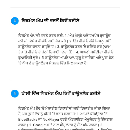
ภาษาไทย
ਵਿਡਮੇਟ ਐਪ ਦੀ ਵਰਤੋਂ ਕਿਵੇਂ ਕਰੀਏ
4
ਵਿਡਮੇਟ ਐਪ ਦੀ ਵਰਤੋਂ ਕਰਨ ਲਈ: 1. ਐਪ ਖੋਲ੍ਹੋ ਅਤੇ ਹੋਮਪੇਜ ਬ੍ਰਾਊਜ਼ 
ਕਰੋ ਜਾਂ ਵਿਸ਼ੇਸ਼ ਵੀਡੀਓ ਲਈ ਖੋਜ ਕਰੋ। 2. ਉਹ ਵੀਡੀਓ ਲੱਭੋ ਜਿਸਨੂੰ ਤੁਸੀਂ 
ਡਾਊਨਲੋਡ ਕਰਨਾ ਚਾਹੁੰਦੇ ਹੋ। 3. ਡਾਊਨਲੋਡ ਬਟਨ 'ਤੇ ਕਲਿੱਕ ਕਰੋ (ਆਮ 
ਤੌਰ 'ਤੇ ਵੀਡੀਓ ਦੇ ਹੇਠਾਂ ਦਿਖਾਈ ਦਿੰਦਾ ਹੈ)। 4. ਆਪਣੀ ਪਸੰਦੀਦਾ ਵੀਡੀਓ 
ਕੁਆਲਿਟੀ ਚੁਣੋ। 5. ਡਾਊਨਲੋਡ ਆਪਣੇ ਆਪ ਸ਼ੁਰੂ ਹੋ ਜਾਵੇਗਾ ਅਤੇ ਪੂਰਾ ਹੋਣ 
'ਤੇ ਐਪ ਦੇ ਡਾਊਨਲੋਡਸ ਸੈਕਸ਼ਨ ਵਿੱਚ ਮਿਲ ਸਕਦਾ ਹੈ।
ਪੀਸੀ ਵਿੱਚ ਵਿਡਮੇਟ ਐਪ ਕਿਵੇਂ ਡਾਊਨਲੋਡ ਕਰੀਏ
5
ਵਿਡਮੇਟ ਮੁੱਖ ਤੌਰ 'ਤੇ ਮੋਬਾਈਲ ਡਿਵਾਈਸਾਂ ਲਈ ਡਿਜ਼ਾਈਨ ਕੀਤਾ ਗਿਆ 
ਹੈ, ਪਰ ਤੁਸੀਂ ਇਸਨੂੰ ਪੀਸੀ 'ਤੇ ਵਰਤ ਸਕਦੇ ਹੋ: 1. ਆਪਣੇ ਕੰਪਿਊਟਰ 'ਤੇ 
BlueStacks ਜਾਂ NoxPlayer ਵਰਗੇ ਐਂਡਰਾਇਡ ਐਮੂਲੇਟਰ ਨੂੰ ਇੰਸਟਾਲ 
ਕਰਕੇ। 2. Google ਖਾਤੇ ਨਾਲ ਐਮੂਲੇਟਰ ਨੂੰ ਸੈੱਟ ਅੱਪ ਕਰਕੇ। 3. 