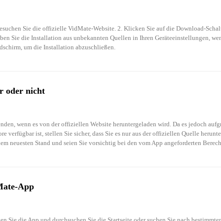
ੀ
uchen Sie die offizielle VidMate-Website. 2. Klicken Sie auf die Download-Schaltf
auben Sie die Installation aus unbekannten Quellen in Ihren Geräteeinstellungen, wen
schirm, um die Installation abzuschließen. 
ు
ia
r oder nicht
am
ทย
den, wenn es von der offiziellen Website heruntergeladen wird. Da es jedoch aufgr
erfügbar ist, stellen Sie sicher, dass Sie es nur aus der offiziellen Quelle herunter
 dem neuesten Stand und seien Sie vorsichtig bei den vom App angeforderten Berech
Mate-App
 Sie die App und durchsuchen Sie die Startseite oder suchen Sie nach bestimmten 