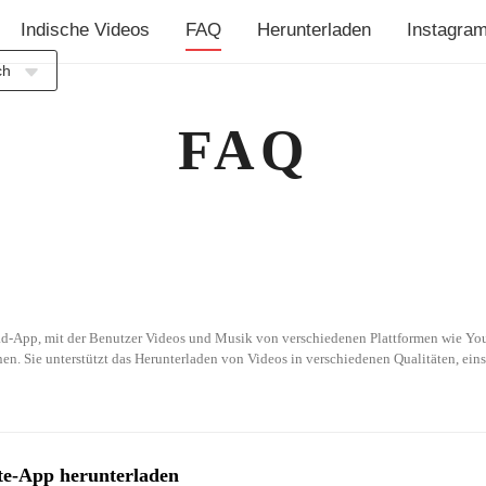
Indische Videos
FAQ
Herunterladen
Instagra
ch
sia
FAQ
ch
h
ol
is
?
no
uês
d-App, mit der Benutzer Videos und Musik von verschiedenen Plattformen wie You
ий
en. Sie unterstützt das Herunterladen von Videos in verschiedenen Qualitäten, ein
e
語
ا
e-App herunterladen