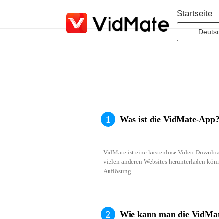
Startseite
Deuts
Indone
Deuts
Englis
Españ
França
1
Was ist die
VidMate
-App
Italia
Portug
VidMate ist eine kostenlose Video-Downloa
Русск
vielen anderen Websites herunterladen könn
Türkç
Auflösung. 
日本
لعربية
বাংলা
2
Wie kann man die VidMat