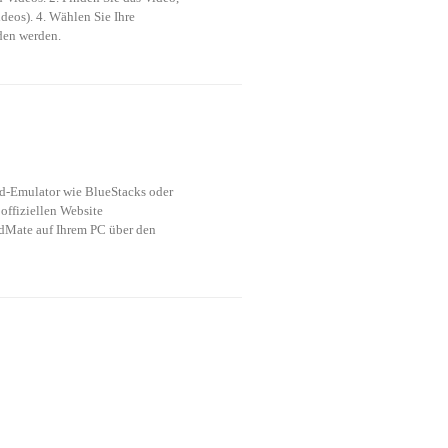
eos). 4. Wählen Sie Ihre 
den werden. 
d-Emulator wie BlueStacks oder 
ffiziellen Website 
idMate auf Ihrem PC über den 