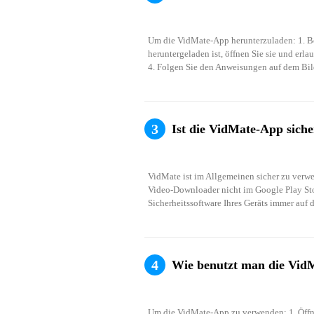
தமிழ்
ਪੰਜਾਬ
Um die VidMate-App herunterzuladen: 1. Bes
اُردُو
heruntergeladen ist, öffnen Sie sie und erl
4. Folgen Sie den Anweisungen auf dem Bild
తెలుగ
हिंदी
Malays
3
Ist die VidMate-App siche
Việt N
ภาษาไ
VidMate ist im Allgemeinen sicher zu verwen
Video-Downloader nicht im Google Play Store v
Sicherheitssoftware Ihres Geräts immer auf
4
Wie benutzt man die Vid
Um die VidMate-App zu verwenden: 1. Öffnen