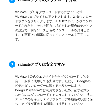
日本語
VidMateアプリをダウンロードするには：1. 公式
العربية
VidMateウェブサイトにアクセスします。2. ダウンロー
ドボタンをクリックします。3. APKファイルがダウンロ
ードされたら、それを開き、求められた場合はデバイス
বাংলা
の設定で不明なソースからのインストールを許可しま
す。4. 画面上の指示に従ってインストールを完了しま
தமிழ்
す。
ਪੰਜਾਬੀ
اُردُو
vidmateアプリは安全ですか
3
తెలుగు
VidMateは公式ウェブサイトからダウンロードした場
हिंदी
合、一般的に使用しても安全です。ただし、Googleの
ビデオダウンローダーに関するポリシーにより、
Google Play Storeでは利用できないため、必ず公式ソー
Malaysia
スからのみダウンロードするようにしてください。常に
デバイスのセキュリティソフトウェアを最新の状態に保
Việt Nam
ち、アプリが要求する権限には注意してください。