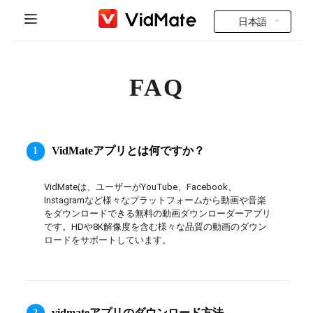
日本語
Indonesia
ホーム
FAQ
Deutsch
インド動画
English
よくある質問
Español
VidMate
アプリとは何ですか？
1
ダウンロード
Français
VidMateは、ユーザーがYouTube、Facebook、
Instagram Downloader
Instagramなど様々なプラットフォームから動画や音楽
Italiano
をダウンロードできる無料の動画ダウンローダーアプリ
です。HDや8K解像度を含む様々な品質の動画のダウン
YT to MP3
Português
ロードをサポートしています。
Русский
Türkçe
vidmateアプリのダウンロード方法
2