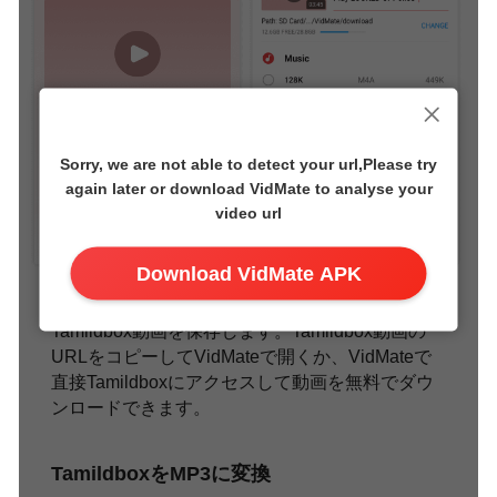
Sorry, we are not able to detect your url,Please try
again later or download VidMate to analyse your
video url
Download VidMate APK
より速く、より手間のかからない方法で
Tamildbox動画を保存します。Tamildbox動画の
URLをコピーしてVidMateで開くか、VidMateで
直接Tamildboxにアクセスして動画を無料でダウ
ンロードできます。
TamildboxをMP3に変換