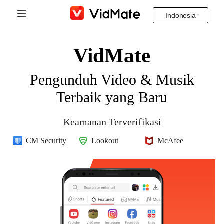
Indonesia
Indonesia
Beranda
VidMate
Deutsch
Video India
Pengunduh Video & Musik
English
FAQ
Terbaik yang Baru
Español
Unduh
Keamanan Terverifikasi
Français
Instagram Downloader
CM Security
Lookout
McAfee
Italiano
YT to MP3
Português
Русский
Türkçe