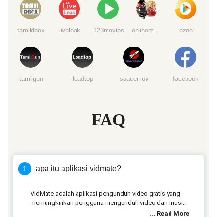
tamildbox
liveleak
123movies
onlinemoviewatchs
ozee
tamilgun
loadtop
spacemov
facebook
FAQ
apa itu aplikasi vidmate?
1
VidMate adalah aplikasi pengunduh video gratis yang
memungkinkan pengguna mengunduh video dan musik
dari berbagai platform seperti YouTube, Facebook,