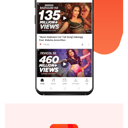
日本語
العربية
বাংলা
தமிழ்
ਪੰਜਾਬੀ
اُردُو
తెలుగు
हिंदी
Malaysia
Việt Nam