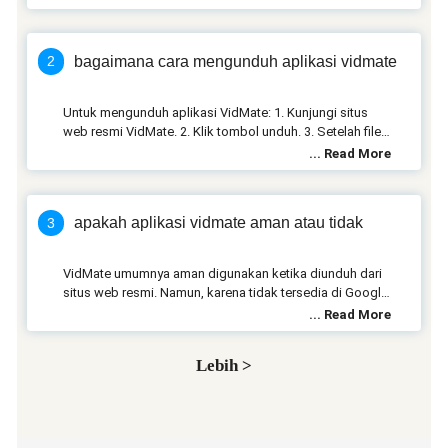
Instagram, dan banyak situs web lainnya. Ini mendukung
pengunduhan video dalam berbagai kualitas termasuk
resolusi HD dan 8K.
bagaimana cara mengunduh aplikasi vidmate
2
Untuk mengunduh aplikasi VidMate: 1. Kunjungi situs
web resmi VidMate. 2. Klik tombol unduh. 3. Setelah file
APK diunduh, buka dan izinkan instalasi dari sumber
yang tidak dikenal di pengaturan perangkat Anda jika
diminta. 4. Ikuti petunjuk di layar untuk menyelesaikan
instalasi.
apakah aplikasi vidmate aman atau tidak
3
VidMate umumnya aman digunakan ketika diunduh dari
situs web resmi. Namun, karena tidak tersedia di Google
Play Store karena kebijakan Google tentang pengunduh
video, pastikan untuk mengunduhnya hanya dari sumber
resmi. Selalu perbarui perangkat lunak keamanan
Lebih >
perangkat Anda dan berhati-hatilah dengan izin yang
diminta oleh aplikasi.