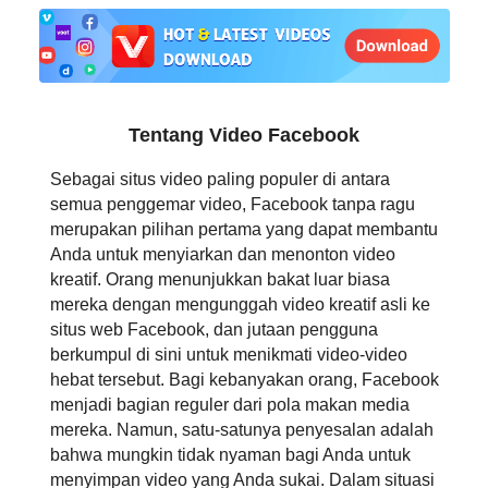
日本語
العربية
বাংলা
Tentang Video Facebook
தமிழ்
Sebagai situs video paling populer di antara
semua penggemar video, Facebook tanpa ragu
ਪੰਜਾਬੀ
merupakan pilihan pertama yang dapat membantu
Anda untuk menyiarkan dan menonton video
اُردُو
kreatif. Orang menunjukkan bakat luar biasa
mereka dengan mengunggah video kreatif asli ke
తెలుగు
situs web Facebook, dan jutaan pengguna
berkumpul di sini untuk menikmati video-video
हिंदी
hebat tersebut. Bagi kebanyakan orang, Facebook
menjadi bagian reguler dari pola makan media
Malaysia
mereka. Namun, satu-satunya penyesalan adalah
bahwa mungkin tidak nyaman bagi Anda untuk
Việt Nam
menyimpan video yang Anda sukai. Dalam situasi