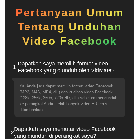
Pertanyaan Umum
Tentang Unduhan
Video Facebook
Dapatkah saya memilih format video
1
Facebook yang diunduh oleh VidMate?
Ya, Anda juga dapat memilih format video Facebook
(MP3, M4A, MP4, dll.) dan kualitas video Facebook
(128k, 256k, 360p, 720p HD, dll.) sebelum mengunduh
ke perangkat Anda. Lebih banyak video HD terus
ditambahkan.
Dapatkah saya memutar video Facebook
2
yang diunduh di perangkat saya?