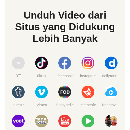
Unduh Video dari
Situs yang Didukung
Lebih Banyak
YT
tiktok
facebook
instagram
dailymotion
tumblr
vimeo
funnyordie
metacafe
freemoviedownloads6