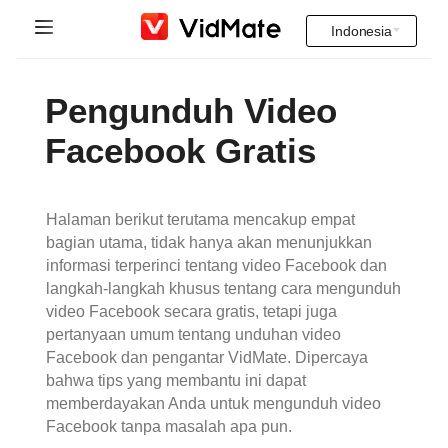
Indonesia
Indonesia
Beranda
Pengunduh Video
Deutsch
Video India
Facebook Gratis
English
FAQ
Español
Halaman berikut terutama mencakup empat
Unduh
bagian utama, tidak hanya akan menunjukkan
Français
informasi terperinci tentang video Facebook dan
Instagram Downloader
langkah-langkah khusus tentang cara mengunduh
Italiano
video Facebook secara gratis, tetapi juga
YT to MP3
pertanyaan umum tentang unduhan video
Português
Facebook dan pengantar VidMate. Dipercaya
bahwa tips yang membantu ini dapat
Русский
memberdayakan Anda untuk mengunduh video
Facebook tanpa masalah apa pun.
Türkçe