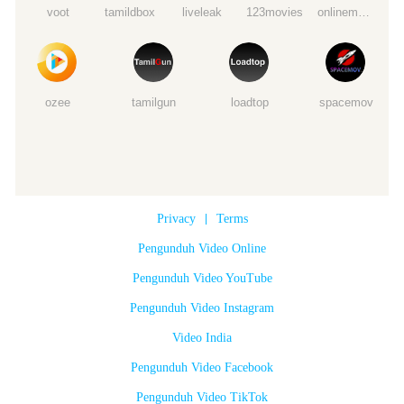
voot
tamildbox
liveleak
123movies
onlinemoviewatchs
ozee
tamilgun
loadtop
spacemov
Privacy
|
Terms
Pengunduh Video Online
Pengunduh Video YouTube
Pengunduh Video Instagram
Video India
Pengunduh Video Facebook
Pengunduh Video TikTok