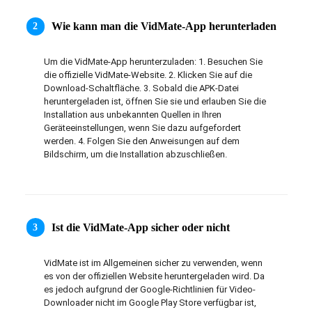
日本語
Wie kann man die VidMate-App herunterladen
2
العربية
Um die VidMate-App herunterzuladen: 1. Besuchen Sie 
die offizielle VidMate-Website. 2. Klicken Sie auf die 
বাংলা
Download-Schaltfläche. 3. Sobald die APK-Datei 
heruntergeladen ist, öffnen Sie sie und erlauben Sie die 
தமிழ்
Installation aus unbekannten Quellen in Ihren 
Geräteeinstellungen, wenn Sie dazu aufgefordert 
ਪੰਜਾਬੀ
werden. 4. Folgen Sie den Anweisungen auf dem 
Bildschirm, um die Installation abzuschließen.
اُردُو
తెలుగు
Ist die VidMate-App sicher oder nicht
3
हिंदी
VidMate ist im Allgemeinen sicher zu verwenden, wenn 
Malaysia
es von der offiziellen Website heruntergeladen wird. Da 
es jedoch aufgrund der Google-Richtlinien für Video-
Việt Nam
Downloader nicht im Google Play Store verfügbar ist, 