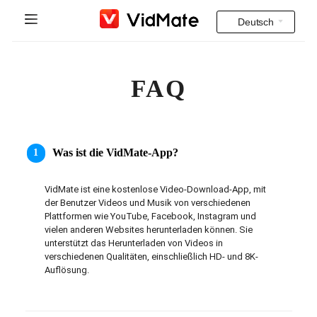
Deutsch
Indonesia
Startseite
FAQ
Deutsch
Indische Videos
English
FAQ
Español
Was ist die
VidMate
-App?
1
Herunterladen
Français
VidMate ist eine kostenlose Video-Download-App, mit 
Instagram Downloader
der Benutzer Videos und Musik von verschiedenen 
Italiano
Plattformen wie YouTube, Facebook, Instagram und 
vielen anderen Websites herunterladen können. Sie 
YT to MP3
Português
unterstützt das Herunterladen von Videos in 
verschiedenen Qualitäten, einschließlich HD- und 8K-
Auflösung.
Русский
Türkçe