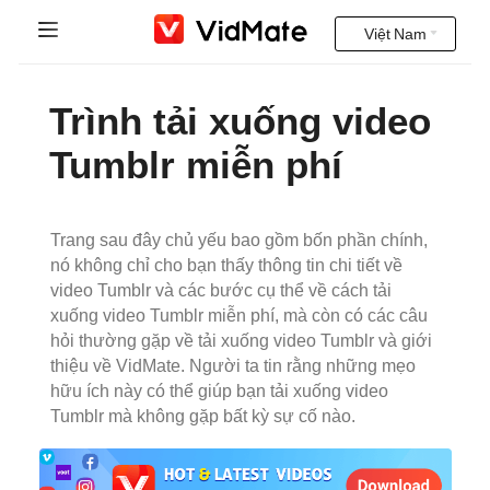
Việt Nam
Indonesia
Nhà
Trình tải xuống video
Deutsch
Video Ấn Độ
Tumblr miễn phí
English
FAQ
Español
Trang sau đây chủ yếu bao gồm bốn phần chính,
Tải xuống
nó không chỉ cho bạn thấy thông tin chi tiết về
Français
video Tumblr và các bước cụ thể về cách tải
Instagram Downloader
xuống video Tumblr miễn phí, mà còn có các câu
Italiano
hỏi thường gặp về tải xuống video Tumblr và giới
YT to MP3
thiệu về VidMate. Người ta tin rằng những mẹo
Português
hữu ích này có thể giúp bạn tải xuống video
Tumblr mà không gặp bất kỳ sự cố nào.
Русский
Türkçe