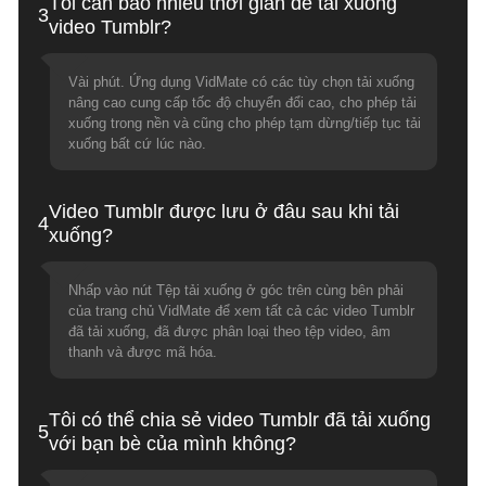
Tôi cần bao nhiêu thời gian để tải xuống
3
video Tumblr?
Vài phút. Ứng dụng VidMate có các tùy chọn tải xuống
nâng cao cung cấp tốc độ chuyển đổi cao, cho phép tải
xuống trong nền và cũng cho phép tạm dừng/tiếp tục tải
xuống bất cứ lúc nào.
Video Tumblr được lưu ở đâu sau khi tải
4
xuống?
Nhấp vào nút Tệp tải xuống ở góc trên cùng bên phải
của trang chủ VidMate để xem tất cả các video Tumblr
đã tải xuống, đã được phân loại theo tệp video, âm
thanh và được mã hóa.
Tôi có thể chia sẻ video Tumblr đã tải xuống
5
với bạn bè của mình không?