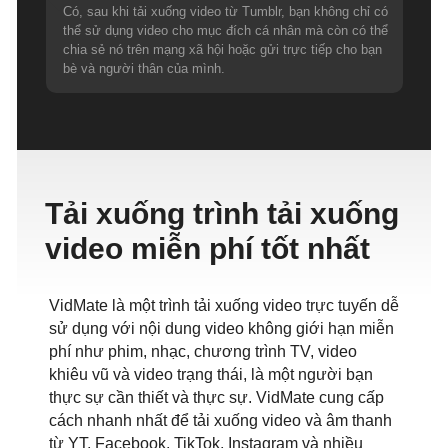
Có, sau khi tải xuống video từ Tumblr, bạn không chỉ có
thể sử dụng video cho mục đích cá nhân mà còn có thể
chia sẻ nó trên mạng xã hội hoặc gửi trực tiếp cho bạn
bè và người thân của mình.
Tải xuống trình tải xuống
video miễn phí tốt nhất
VidMate là một trình tải xuống video trực tuyến dễ
sử dụng với nội dung video không giới hạn miễn
phí như phim, nhạc, chương trình TV, video
khiêu vũ và video trạng thái, là một người bạn
thực sự cần thiết và thực sự. VidMate cung cấp
cách nhanh nhất để tải xuống video và âm thanh
từ YT, Facebook, TikTok, Instagram và nhiều