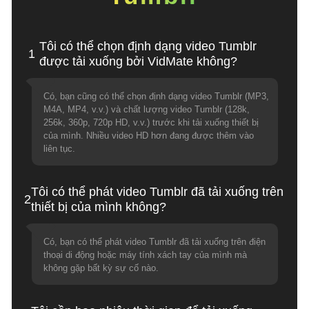
Tôi có thể chọn định dạng video Tumblr
1
được tải xuống bởi VidMate không?
Có, bạn cũng có thể chọn định dạng video Tumblr (MP3,
M4A, MP4, v.v.) và chất lượng video Tumblr (128k,
256k, 360p, 720p HD, v.v.) trước khi tải xuống thiết bị
của mình. Nhiều video HD hơn đang được thêm vào
liên tục.
Tôi có thể phát video Tumblr đã tải xuống trên
2
thiết bị của mình không?
Có, bạn có thể phát video Tumblr đã tải xuống trên điện
thoại di động hoặc máy tính xách tay của mình mà
không gặp bất kỳ sự cố nào.