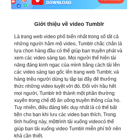
日本語
العربية
Giới thiệu về video Tumblr
বাংলা
Là trang web video phổ biến nhất trong số tất cả
những người hâm mộ video, Tumblr chắc chắn là
தமிழ்
lựa chọn hàng đầu có thể giúp bạn truyền phát và
xem các video sáng tạo. Mọi người thể hiện tài
ਪੰਜਾਬੀ
năng đáng kinh ngạc của mình bằng cách tải lên
các video sáng tạo gốc lên trang web Tumblr, và
اُردُو
hàng triệu người dùng tụ tập tại đây để thưởng
thức những video tuyệt vời đó. Đối với hầu hết
తెలుగు
mọi người, Tumblr trở thành một phần thường
xuyên trong chế độ ăn uống truyền thông của họ.
हिंदी
Tuy nhiên, điều đáng tiếc duy nhất là có thể bất
tiện cho bạn khi lưu các video bạn thích. Trong
Malaysia
tình huống này, mộttrình tải xuống videocó thể
giúp bạn tải xuống video Tumblr miễn phí trở nên
Việt Nam
khá cần thiết.