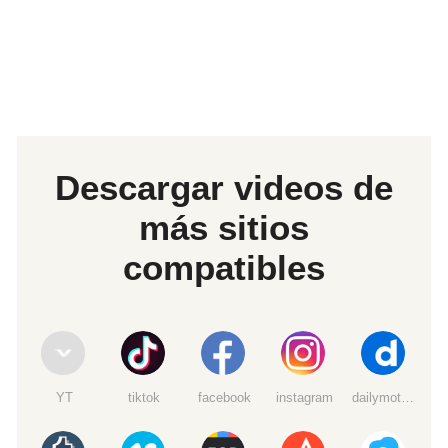
Descargar videos de
más sitios
compatibles
YT
tiktok
facebook
instagram
dailymotion