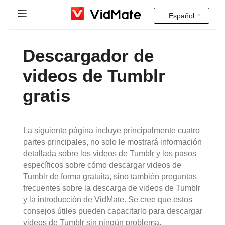
Español
Indonesia
Inicio
Descargador de
Deutsch
Videos Indios
videos de Tumblr
English
gratis
Preguntas más frecuentes
Español
Descarga
Français
La siguiente página incluye principalmente cuatro
Instagram Downloader
partes principales, no solo le mostrará información
Italiano
detallada sobre los videos de Tumblr y los pasos
específicos sobre cómo descargar videos de
YT to MP3
Português
Tumblr de forma gratuita, sino también preguntas
frecuentes sobre la descarga de videos de Tumblr
Русский
y la introducción de VidMate. Se cree que estos
consejos útiles pueden capacitarlo para descargar
Türkçe
videos de Tumblr sin ningún problema.