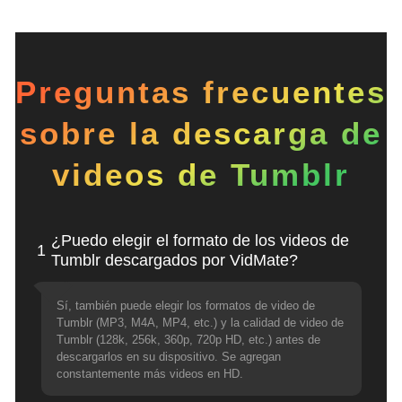
Preguntas frecuentes
sobre la descarga de
videos de Tumblr
¿Puedo elegir el formato de los videos de
1
Tumblr descargados por VidMate?
Sí, también puede elegir los formatos de video de
Tumblr (MP3, M4A, MP4, etc.) y la calidad de video de
Tumblr (128k, 256k, 360p, 720p HD, etc.) antes de
descargarlos en su dispositivo. Se agregan
constantemente más videos en HD.