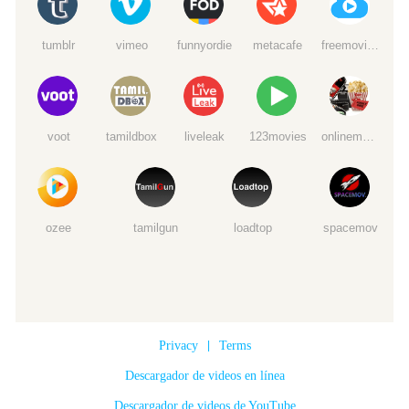
tumblr
vimeo
funnyordie
metacafe
freemoviedownloads6
voot
tamildbox
liveleak
123movies
onlinemoviewatchs
ozee
tamilgun
loadtop
spacemov
Privacy
|
Terms
Descargador de videos en línea
Descargador de videos de YouTube