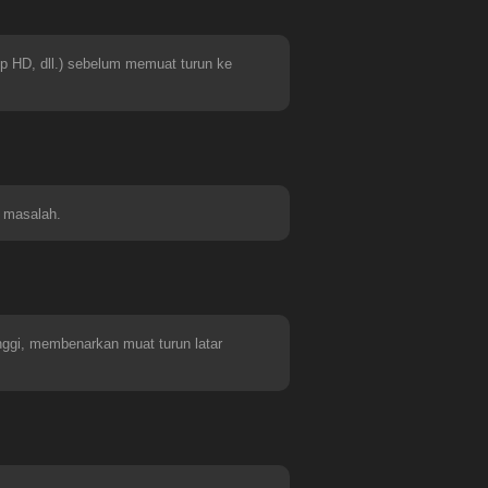
0p HD, dll.) sebelum memuat turun ke
g masalah.
nggi, membenarkan muat turun latar