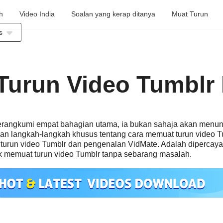
h
Video India
Soalan yang kerap ditanya
Muat Turun
s
a
Turun Video Tumblr
s
erangkumi empat bahagian utama, ia bukan sahaja akan menu
 dan langkah-langkah khusus tentang cara memuat turun video T
s
 turun video Tumblr dan pengenalan VidMate. Adalah dipercaya
 memuat turun video Tumblr tanpa sebarang masalah.