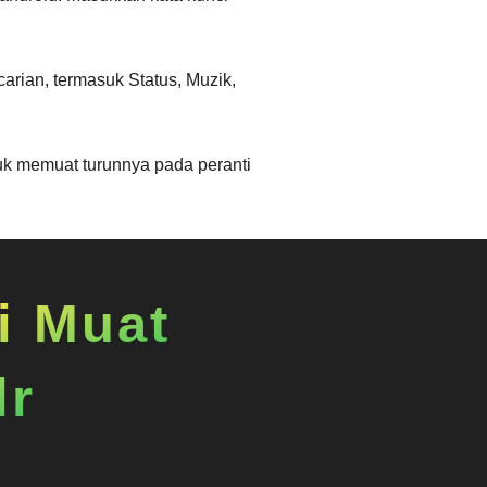
rian, termasuk Status, Muzik,
uk memuat turunnya pada peranti
i Muat
lr