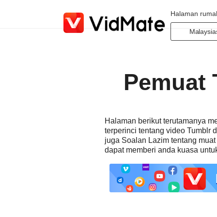
Halaman ruma
Malaysia
Indonesi
Deutsch
Pemuat 
English
Español
Françai
Halaman berikut terutamanya m
Italiano
terperinci tentang video Tumblr
Portuguê
juga Soalan Lazim tentang muat
dapat memberi anda kuasa untuk
Русский
Türkçe
日本語
العربية
বাংলা