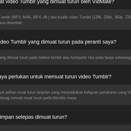
at video Tumblr yang dimuat turun oleh VidMate?
Tumblr (MP3, M4A, MP4, dll.) dan kualiti video Tumblr (128k, 256k, 360p, 72
asa ditambah.
deo Tumblr yang dimuat turun pada peranti saya?
ng dimuat turun pada telefon bimbit atau komputer riba anda tanpa sebaran
ya perlukan untuk memuat turun video Tumblr?
ai pilihan muat turun lanjutan yang menyediakan kelajuan penukaran yang ti
bung semula muat turun pada bila-bila masa.
impan selepas dimuat turun?