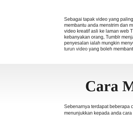
தமிழ்
ਪੰਜਾਬੀ
Sebagai tapak video yang paling
اُردُو
membantu anda menstrim dan men
video kreatif asli ke laman web 
తెలుగు
kebanyakan orang, Tumblr menja
हिंदी
penyesalan ialah mungkin meny
turun video
yang boleh membantu
Malaysi
Việt Na
ภาษาไท
Cara M
Sebenarnya terdapat beberapa c
menunjukkan kepada anda cara 