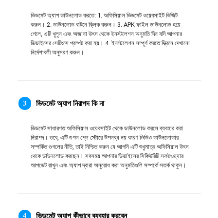
日本語
ভিডমেট অ্যাপ ডাউনলোড করতে: 1. অফিসিয়াল ভিডমেট ওয়েবসাইট ভিজিট 
করুন। 2. ডাউনলোড বাটনে ক্লিক করুন। 3. APK ফাইল ডাউনলোড হয়ে 
العربية
গেলে, এটি খুলুন এবং অজানা উৎস থেকে ইনস্টলেশন অনুমতি দিন যদি আপনার 
ডিভাইসের সেটিংসে প্রম্পট করা হয়। 4. ইনস্টলেশন সম্পূর্ণ করতে স্ক্রিনে দেখানো 
নির্দেশাবলী অনুসরণ করুন।
বাংলা
தமிழ்
ਪੰਜਾਬੀ
ভিডমেট অ্যাপ নিরাপদ কি না
3
اُردُو
ভিডমেট সাধারণত অফিসিয়াল ওয়েবসাইট থেকে ডাউনলোড করলে ব্যবহার করা 
নিরাপদ। তবে, এটি গুগল প্লে স্টোরে উপলব্ধ নয় কারণ ভিডিও ডাউনলোডার 
తెలుగు
সম্পর্কিত গুগলের নীতি, তাই নিশ্চিত করুন যে আপনি এটি শুধুমাত্র অফিসিয়াল উৎস 
থেকে ডাউনলোড করছেন। সবসময় আপনার ডিভাইসের সিকিউরিটি সফটওয়্যার 
हिंदी
আপডেট রাখুন এবং অ্যাপ দ্বারা অনুরোধ করা অনুমতিগুলি সম্পর্কে সতর্ক থাকুন।
Malaysia
Việt Nam
ভিডমেট অ্যাপ কীভাবে ব্যবহার করবেন
4