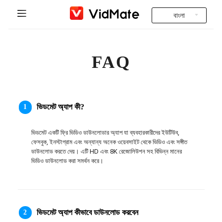
বাংলা
Indonesia
হোম
FAQ
Deutsch
ভারতীয় ভিডিও
English
প্রায়শই জিজ্ঞাসিত প্রশ্নাবলী
Español
ভিডমেট অ্যাপ কী?
1
ডাউনলোড
Français
ভিডমেট একটি ফ্রি ভিডিও ডাউনলোডার অ্যাপ যা ব্যবহারকারীদের ইউটিউব, 
Instagram Downloader
ফেসবুক, ইনস্টাগ্রাম এবং অন্যান্য অনেক ওয়েবসাইট থেকে ভিডিও এবং সঙ্গীত 
Italiano
ডাউনলোড করতে দেয়। এটি HD এবং 8K রেজোলিউশন সহ বিভিন্ন মানের 
ভিডিও ডাউনলোড করা সমর্থন করে।
YT to MP3
Português
Русский
ভিডমেট অ্যাপ কীভাবে ডাউনলোড করবেন
2
Türkçe