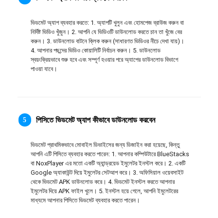
ภาษาไทย
ভিডমেট অ্যাপ ব্যবহার করতে: 1. অ্যাপটি খুলুন এবং হোমপেজ ব্রাউজ করুন বা 
নির্দিষ্ট ভিডিও খুঁজুন। 2. আপনি যে ভিডিওটি ডাউনলোড করতে চান তা খুঁজে বের 
করুন। 3. ডাউনলোড বাটনে ক্লিক করুন (সাধারণত ভিডিওর নীচে দেখা যায়)। 
4. আপনার পছন্দের ভিডিও কোয়ালিটি নির্বাচন করুন। 5. ডাউনলোড 
স্বয়ংক্রিয়ভাবে শুরু হবে এবং সম্পূর্ণ হওয়ার পরে অ্যাপের ডাউনলোড বিভাগে 
পাওয়া যাবে।
পিসিতে ভিডমেট অ্যাপ কীভাবে ডাউনলোড করবেন
5
ভিডমেট প্রাথমিকভাবে মোবাইল ডিভাইসের জন্য ডিজাইন করা হয়েছে, কিন্তু 
আপনি এটি পিসিতে ব্যবহার করতে পারেন: 1. আপনার কম্পিউটারে BlueStacks 
বা NoxPlayer এর মতো একটি অ্যান্ড্রয়েড ইমুলেটর ইনস্টল করে। 2. একটি 
Google অ্যাকাউন্ট দিয়ে ইমুলেটর সেটআপ করে। 3. অফিসিয়াল ওয়েবসাইট 
থেকে ভিডমেট APK ডাউনলোড করে। 4. ভিডমেট ইনস্টল করতে আপনার 
ইমুলেটর দিয়ে APK ফাইল খুলে। 5. ইনস্টল হয়ে গেলে, আপনি ইমুলেটরের 
মাধ্যমে আপনার পিসিতে ভিডমেট ব্যবহার করতে পারেন।