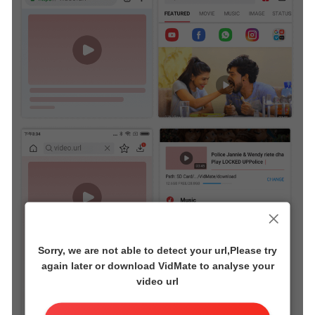
Sorry, we are not able to detect your url,Please try
again later or download VidMate to analyse your
video url