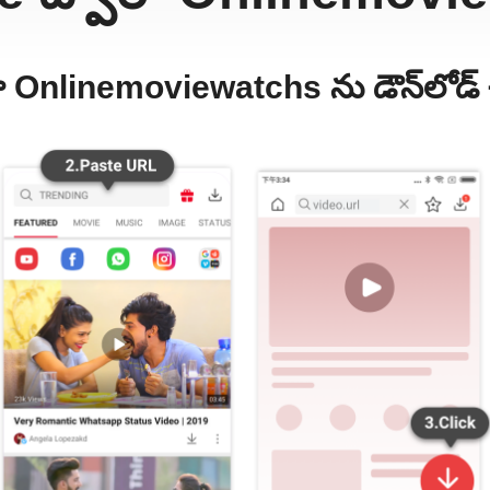
 Onlinemoviewatchs ను డౌన్‌లోడ్ చ
వీడియో డౌన్‌లోడ్