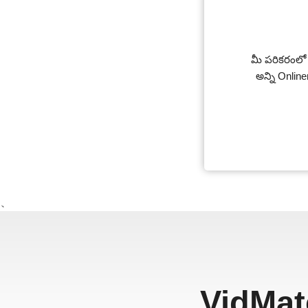
మీ పరికరంలో Vi
అన్ని Onli
、
VidMat