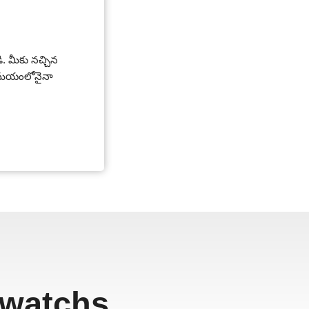
డి. మీకు నచ్చిన
 సమయంలోనైనా
ewatchs