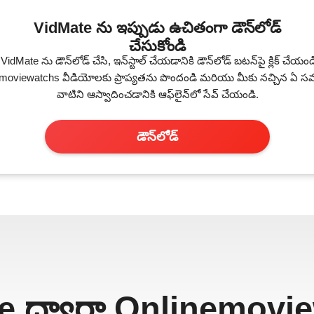
VidMate ను ఇప్పుడు ఉచితంగా డౌన్‌లోడ్
చేసుకోండి
dMate ను డౌన్‌లోడ్ చేసి, ఇన్‌స్టాల్ చేయడానికి డౌన్‌లోడ్ బటన్‌పై క్లిక్ చేయం
nemoviewatchs వీడియోలకు ప్రాప్యతను పొందండి మరియు మీకు నచ్చిన ఏ
వాటిని ఆస్వాదించడానికి ఆఫ్‌లైన్‌లో సేవ్ చేయండి.
డౌన్‌లోడ్
e ద్వారా Onlinemovi