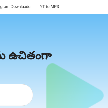
agram Downloader
YT to MP3
ు ఉచితంగా