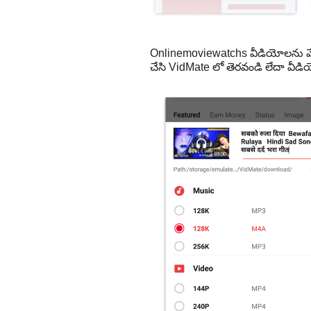
Onlinemoviewatchs వీడియోలను వే
చేసి VidMate లో తెరవండి లేదా వీడ