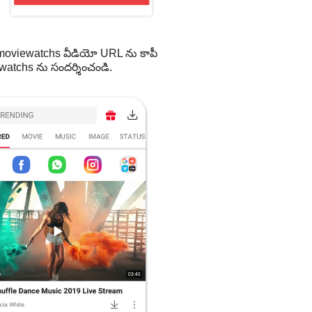
moviewatchs వీడియో URL ను కాపీ
watchs ను సందర్శించండి.