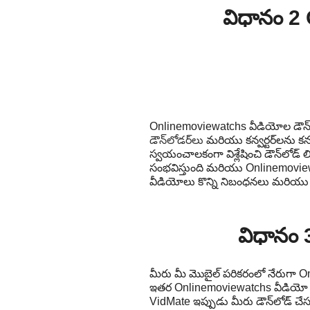
విధానం 2 
Onlinemoviewatchs వీడియోల డౌన్‌ల
డౌన్‌లోడర్‌లు
మరియు కన్వర్టర్‌లను 
స్వయంచాలకంగా విశ్లేషించి డౌన్‌లోడ్ లిం
సంభవిస్తుంది మరియు Onlinemovie
వీడియోలు కొన్ని నిబంధనలు మరియు షర
విధానం 
మీరు మీ మొబైల్ పరికరంలో నేరుగా O
ఇతర Onlinemoviewatchs వీడియో డౌన
VidMate ఇప్పుడు మీరు డౌన్‌లోడ్ చ