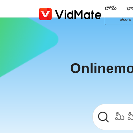
హోమ్
భా
తెలుగు
Indonesi
Deutsc
English
Español
Onlinemo
Françai
Italiano
Portuguê
Русски
Türkçe
日本語
العربية
বাংলা