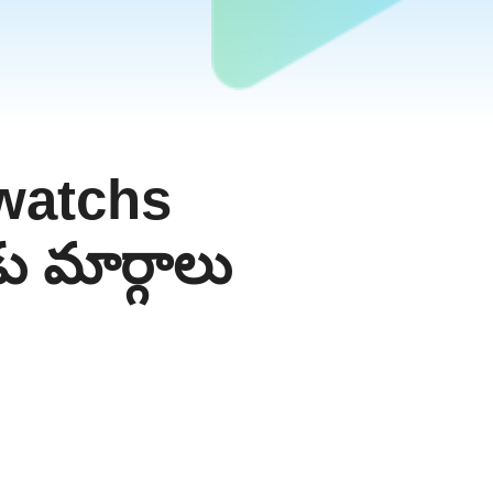
watchs
 మార్గాలు