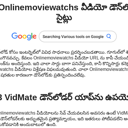
Onlinemoviewatchs వీడియో డౌన్‌లోడ
సైట్లు
ోడ్ కోసం ఇంటర్నెట్‌లో వివిధ సాధనాలు ప్రదర్శించబడతాయి. గూగుల్‌లో
కనుగొనవచ్చు. కేవలం Onlinemoviewatchs వీడియో URL ను కాపీ చేయండ
క్‌ను అందిస్తుంది. ఇది చాలా సార్లు బాగా పనిచేస్తుంది, కానీ కొన్నిసార్లు కన
watchs వీడియోల విశ్లేషణ విఫలమవుతుంది. చాలా Onlinemoviewatchs
తుల కారణంగా డౌన్‌లోడ్‌కు ప్రతిస్పందించలేవు.
3 VidMate డౌన్‌లోడర్ యాప్‌ను ఉపయ
nlinemoviewatchs వీడియోలను సేవ్ చేయవలసిన అవసరం ఉంటే VidMate ప్
్‌లోడర్‌లకు అద్భుతమైన ప్రత్యామ్నాయం, ఇది ఇతరులు పోటీపడలేని అద
ేసుకోవడానికి అందుబాటులో ఉంది.