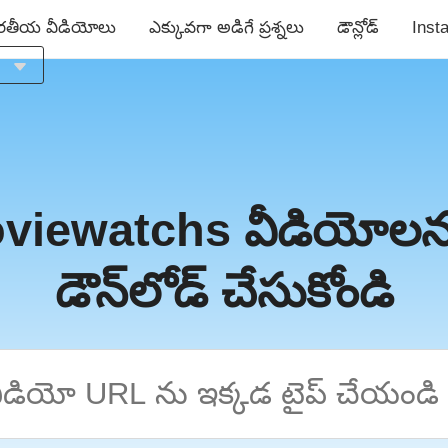
రతీయ వీడియోలు
ఎక్కువగా అడిగే ప్రశ్నలు
డౌన్లోడ్
Inst
a
h
viewatchs వీడియోలన
s
డౌన్‌లోడ్ చేసుకోండి
s
й