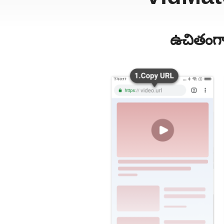
ఉచితంగా