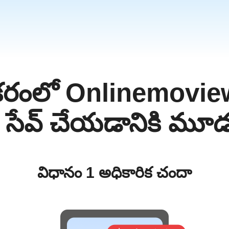
ికరంలో Onlinemovie
a
m
 సేవ్ చేయడానికి మూడు
విధానం 1 అధికారిక చందా