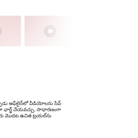
ు ఆఫ్‌లైన్‌లో వీడియోలను సేవ్
దిగా ఛార్జ్ చేయవచ్చు, సాధారణంగా
 మీరు మొదట ఉచిత ట్రయల్‌ను