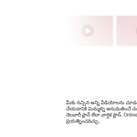
మీకు నచ్చిన అన్ని వీడియోలను చూడట
చేయడానికి మిమ్మల్ని అనుమతించే చందా 
నెలవారీ ప్లాన్ లేదా వార్షిక ప్లాన్
ప్రయత్నించవచ్చు.