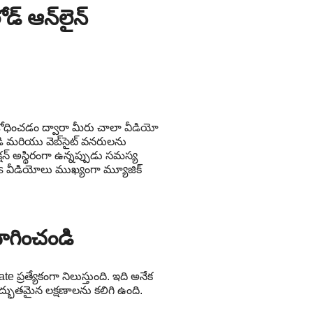
్ ఆన్‌లైన్
 శోధించడం ద్వారా మీరు చాలా
వీడియో
ి మరియు వెబ్‌సైట్ వనరులను
ెక్షన్ అస్థిరంగా ఉన్నప్పుడు సమస్య
 వీడియోలు ముఖ్యంగా మ్యూజిక్
ోగించండి
రత్యేకంగా నిలుస్తుంది. ఇది అనేక
్భుతమైన లక్షణాలను కలిగి ఉంది.