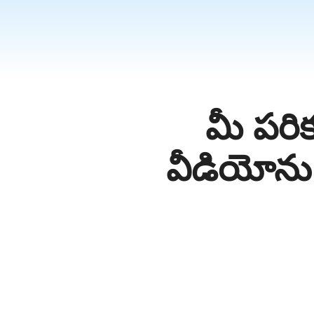
தமிழ்
ਪੰਜਾਬੀ
اُردُو
తెలుగు
हिंदी
మీ పర
Malaysi
Việt Na
వీడియోను
ภาษาไทย