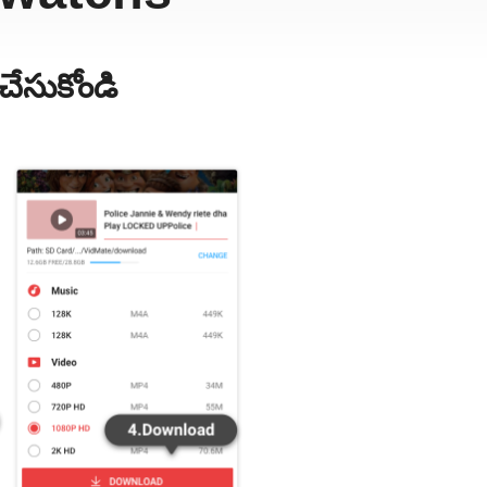
ేసుకోండి