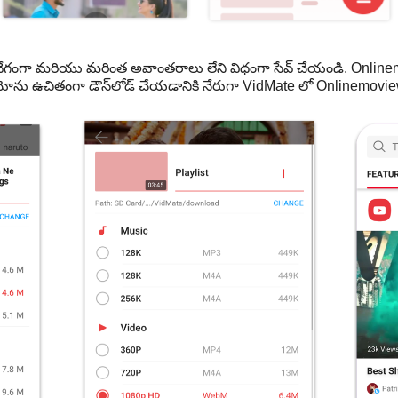
గంగా మరియు మరింత అవాంతరాలు లేని విధంగా సేవ్ చేయండి. Online
ియోను ఉచితంగా డౌన్‌లోడ్ చేయడానికి నేరుగా VidMate లో Onlinemovie