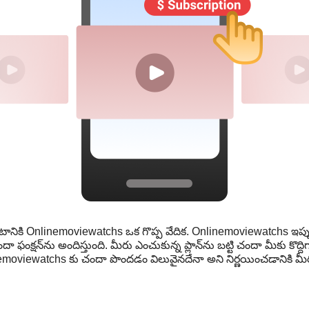
ానికి Onlinemoviewatchs ఒక గొప్ప వేదిక. Onlinemoviewatchs ఇప్పుడ
ఫంక్షన్‌ను అందిస్తుంది. మీరు ఎంచుకున్న ప్లాన్‌ను బట్టి చందా మీకు కొద్
. Onlinemoviewatchs కు చందా పొందడం విలువైనదేనా అని నిర్ణయించడానికి