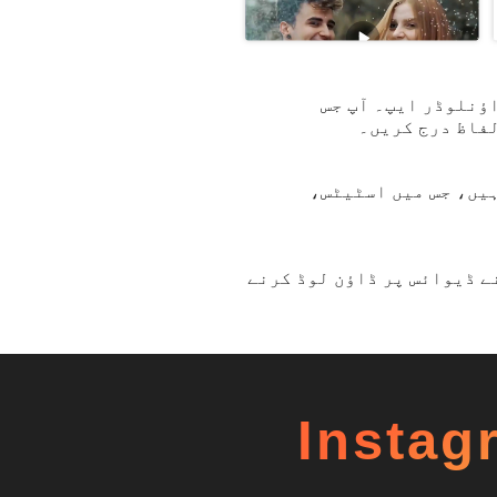
ڈرائیڈ کے لیے ایک بہت ہی پیشہ ور Instagram ویڈیو ڈاؤنلوڈر ایپ۔ آپ جس
ہیں، جس میں اسٹیٹس،
اسے اپنے ڈیوائس پر ڈاؤن لوڈ کرنے
ویڈیوز ڈاؤن لوڈ کے