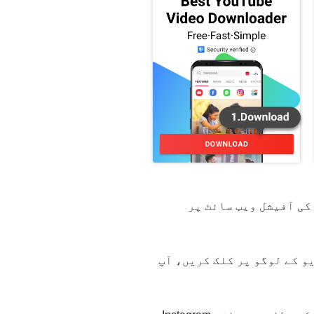
Instagram ویڈیو سیور ایپ - VidMate انسٹال کریں۔ اپنے اینڈرائیڈ ڈیوائس سے VidMate کی آفیشل ویب سائٹ پر
یڈیو تلاش کریں۔ بس VidMate کے ہوم پیج کے اوپری حصے میں Instagram ویڈیو کے لوگو پر کلک کریں، آپ