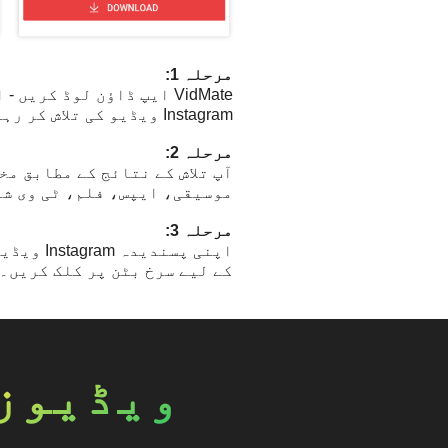
مرحلہ 1:
Instagram ویڈیو کی تلاش کر رہے ہیں، اس کے لیے اوپر دیئے گئے سرچ باکس میں مطلوبہ الفاظ درج کریں۔
مرحلہ 2:
آپ تلاش کے نتائج کے مطابق م
موسیقی، ایپس، فلم، ٹی وی شو
مرحلہ 3:
اپنی پس
کے لیے سرخ بٹن پر کلک کریں۔