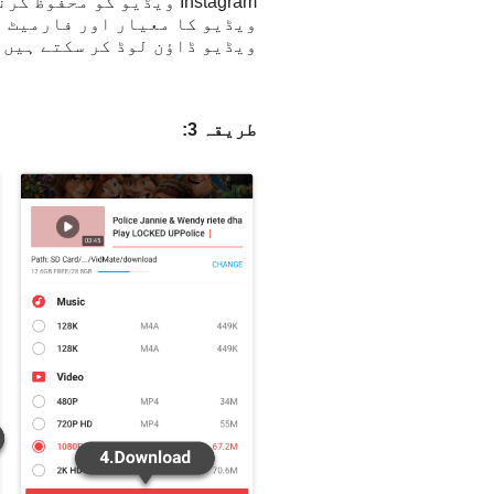
ویڈیو ڈاؤن لوڈ کر سکتے ہیں۔
طریقہ 3: