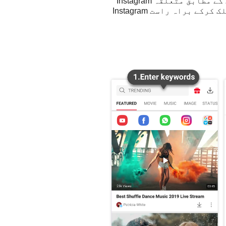
Instagram ویڈیو کو محفوظ کرنے کے لیے "ڈاؤن لوڈ" بٹن پر کلک کریں۔ آپ اپنی ضروریات کے مطابق متعلقہ Instagram
ویڈیو کا معیار اور فارمیٹ منتخب کر سکتے ہیں اور صفحے پر سرخ "ڈاؤن لوڈ" بٹن پر کلک کرکے براہ راست Instagram