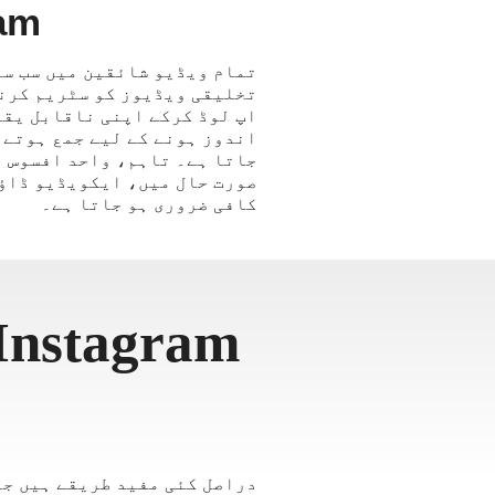
stagram
اپ لوڈ کرکے اپنی ناقابل یقی
کافی ضروری ہو جاتا ہے۔