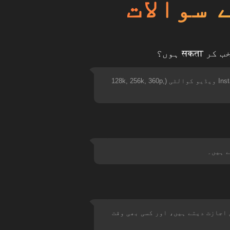
 سوالات
جی ہاں، آپ اپنے آلے پر ڈاؤن لوڈ کرنے سے پہلے Instagram ویڈیو فارمیٹس (MP3, M4A, MP4, وغیرہ) اور Instagram ویڈیو کوالٹی (128k, 256k, 360p,
ڈ کی اجازت دیتے ہیں، اور کسی بھی وقت