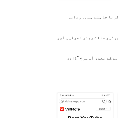
یل کرنا چاہتے ہیں۔ ویڈیو
Insta کے ایڈریس بار سے ویڈیو URL کاپی کریں اور نیا ڈاؤن لوڈ کیا ہوا VidMate ویڈیو سافٹ ویئر کھولیں اور
ے کے بعد، آپ سرخ "ڈاؤن