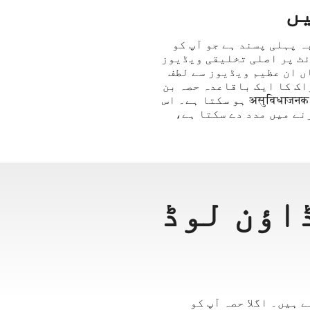
বাংলা
தமிழ்
 میں سب سے زیادہ مقبول ویڈیو سائٹ ہونے کے ناطے، Instagram بلاشبہ پہلی پسند ہے جو آپ کو
ਪੰਜਾਬੀ
 کرنے اور دیکھنے میں مدد دے سکتی ہے۔ لوگ Instagram ویب سائٹ پر اصلی تخلیقی ویڈیوز
ں ان عظیم ویڈیوز سے لطف
اُردُو
 لوگوں کے لیے، Instagram ان کی میڈیا خوراک کا ایک باقاعدہ حصہ بن
తెలుగు
جاتا ہے۔ تاہم، واحد افسوس یہ ہے کہ آپ کے لیے اپنی پسند کی ویڈیوز کو محفوظ کرنا असुविधाजनक ہو سکتا ہے۔ اس
کو مفت میں ڈاؤن لوڈ کرنے میں مدد دے سکتا ہے،
हिंदी
Malaysia
Việt Nam
ภาษาไทย
ے ڈاؤن لوڈ
ے کے قابل بناتے ہیں۔ اگلا حصہ آپ کو