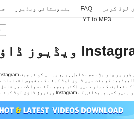
 لوڈ کریں
FAQ
ہندوستانی ویڈیوز
صف
YT to MP3
ویڈیوز ڈاؤن لوڈ اور VidMate کے تعارف کے بارے میں اکثر پوچھے گئے سوالات 
In ویڈیوز ڈاؤن لوڈ کرنے کے قابل بنا سکتی ہیں۔