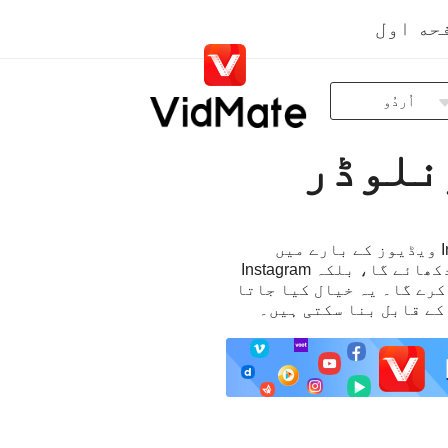
حه اول
اُردُو
Indonesia
Deutsch
English
Español
مندرجہ ذیل صفحہ میں بنیادی طور پر چار بڑے حصے شامل ہیں، یہ آپ کو نہ صرف Instagram ویڈیوز کے بارے میں
Français
تفصیلی معلومات اور Instagram ویڈیوز کو مفت میں ڈاؤن لوڈ کرنے کے مخصوص اقدامات دکھائے گا، بلکہ Instagram
Italiano
بھی شامل کرے گا۔ یہ خیال کیا جاتا
Português
Русский
Türkçe
日本語
العربية