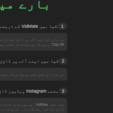
بارے میں
1
کیا میں VidMate کے ذریعے ڈاؤن لوڈ کی گئی Instagram ویڈیوز کا فارمیٹ منتخب کر सकता ہوں؟
720p HD, وغیرہ) بھی منتخب کر سکتے ہیں۔ مزید HD ویڈیوز مسلسل شامل کی جا رہی ہیں۔
2
کیا میں اپنے آلے پر ڈاؤن لوڈ کی گئی Instagram
جی ہاں، آپ بغیر کسی پریشانی کے اپنے موبائل فون یا 
3
مجھے Instagram ویڈیوز ڈاؤن لوڈ کرنے میں کتنا وقت لگے گا؟
چند منٹ۔ VidMate ایپ می
ڈاؤن لوڈ کو روکنے/دوبارہ شروع کرنے ک