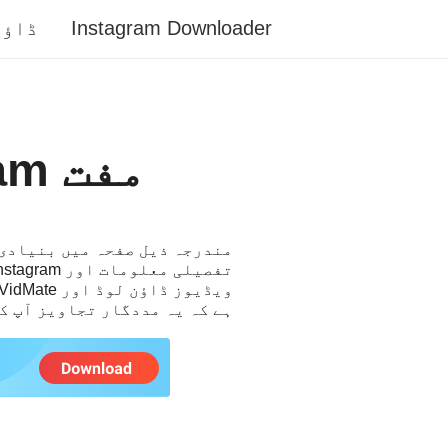
Instagram Downloader
ڈاؤن
مفت Instagram ویڈیوز ڈاؤنلوڈر
ہے کہ یہ مددگار تجاویز آپ کو بغیر کسی پریشانی کے stagram