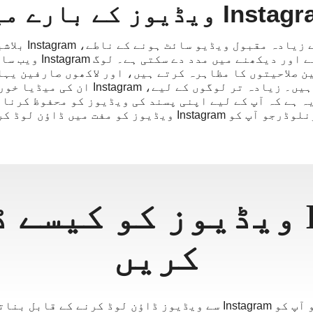
In ویڈیوز کے بارے میں
تمام ویڈیو شائقین
تخلیقی ویڈیوز کو سٹریم
ن صلاحیتوں کا مظاہرہ کرتے ہیں، اور لاکھوں صارفین یہا
اندوز ہونے کے لیے جمع ہوتے ہیں۔ زیادہ تر
صورت حال میں، ایکویڈیو ڈاؤنلوڈرجو آپ کو Instagram ویڈیوز 
Instagram ویڈیوز کو کیس
کریں
دراصل کئی مفید طریقے ہیں جو آپ کو Instagram سے ویڈیوز ڈاؤن لوڈ کرن