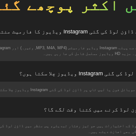
 اکثر پوچھے گئے
 ویڈیوز چلا سکتا ہوں؟
لیپ ٹاپ پر ڈاؤن لوڈ کی گئی Instagram ویڈیوز چلا سکتے ہیں۔
ں جدید ڈاؤن لوڈ کے اختیارات ہیں جو تیز رفتار تبدیلی، پس منظر میں ڈاؤن لو
ی بھی اجازت دیتے ہیں۔