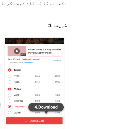
دکھائے گا کہ کام کیسے کرنا 
طریقہ 1: