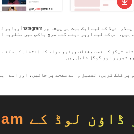
VidMate ایپ ڈاؤن لوڈ کریں - این
ختلف ٹیگز کے تحت مختلف ویڈیو مواد کا انتخاب کر سکتے 
، تصویر اور گوگل شامل ہیں۔
ندیدہ Instagram ویڈیو پر کلک کریں، تفصیل والے صفحے پر جائیں، اور 
Instagram 