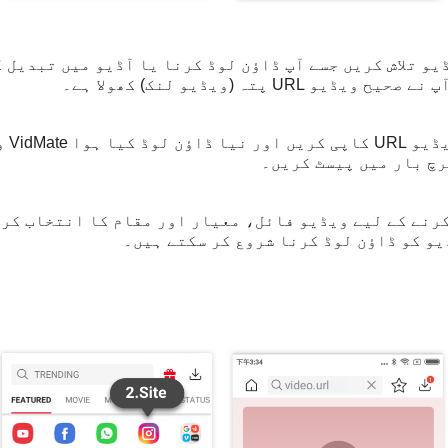
ر وہ ویڈیو تلاش کریں جسے آپ ڈاؤن لوڈ کرنا یا آڈیو میں تبد
U پتہ (ویڈیو لنک) کھولا ہے۔
gram
رچ بار میں پیسٹ کریں۔
رنے کے لیے ویڈیو فائل، معیار اور مقام کا انتخاب کرن