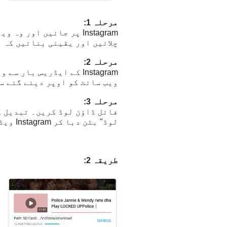
مرحلہ 1:
Instagram پر جائیں او
چلائیں اور یقینی بنائیں کہ آپ نے صحیح ویڈیو RL
مرحلہ 2:
ویب سائٹ کو اوپر دیئے گئے س
مرحلہ 3:
فائل ڈاؤن لوڈ کریں۔ تبدیل ک
لوڈ" بٹن دبا کر Instagram ویڈیو کو ڈاؤن لوڈ کرنا شروع کر سکتے ہیں۔
طریقہ 2: