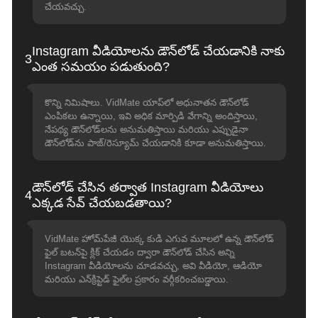
చేయవచ్చు.
Instagram వీడియోలను డౌన్‌లోడ్ చేయడానికి నాకు
3
ఎంత సమయం పడుతుంది?
కొన్ని నిమిషాలు. VidMate యాప్‌లో అధునాతన డౌన్‌లోడ్
ఎంపికలు ఉన్నాయి, ఇవి అధిక మార్పిడి వేగాన్ని అందిస్తాయి,
నేపథ్య డౌన్‌లోడ్‌లను అనుమతిస్తాయి మరియు ఎప్పుడైనా
డౌన్‌లోడ్‌ను పాజ్/రెస్యూమ్ చేయడానికి కూడా అనుమతిస్తాయి.
డౌన్‌లోడ్ చేసిన తర్వాత Instagram వీడియోలు
4
ఎక్కడ సేవ్ చేయబడతాయి?
VidMate హోమ్‌పేజీ యొక్క కుడి ఎగువ మూలలో ఉన్న డౌన్‌లోడ్
ఫైల్ బటన్‌పై క్లిక్ చేయడం ద్వారా డౌన్‌లోడ్ చేసిన అన్ని
Instagram వీడియోలను చూడవచ్చు, అవి వీడియో, ఆడియో
మరియు ఎన్‌క్రిప్టెడ్ ఫైల్‌ల ప్రకారం వర్గీకరించబడ్డాయి.