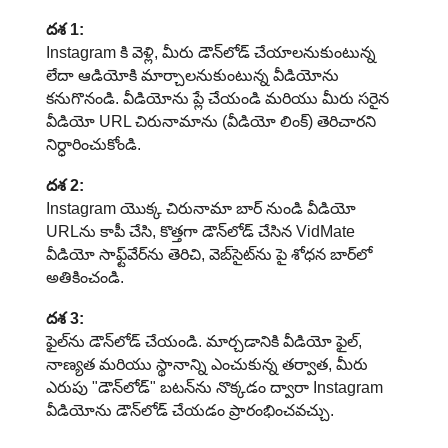
దశ 1:
Instagram కి వెళ్లి, మీరు డౌన్‌లోడ్ చేయాలనుకుంటున్న
లేదా ఆడియోకి మార్చాలనుకుంటున్న వీడియోను
కనుగొనండి. వీడియోను ప్లే చేయండి మరియు మీరు సరైన
వీడియో URL చిరునామాను (వీడియో లింక్) తెరిచారని
నిర్ధారించుకోండి.
దశ 2:
Instagram యొక్క చిరునామా బార్ నుండి వీడియో
URLను కాపీ చేసి, కొత్తగా డౌన్‌లోడ్ చేసిన VidMate
వీడియో సాఫ్ట్‌వేర్‌ను తెరిచి, వెబ్‌సైట్‌ను పై శోధన బార్‌లో
అతికించండి.
దశ 3:
ఫైల్‌ను డౌన్‌లోడ్ చేయండి. మార్చడానికి వీడియో ఫైల్,
నాణ్యత మరియు స్థానాన్ని ఎంచుకున్న తర్వాత, మీరు
ఎరుపు "డౌన్‌లోడ్" బటన్‌ను నొక్కడం ద్వారా Instagram
వీడియోను డౌన్‌లోడ్ చేయడం ప్రారంభించవచ్చు.