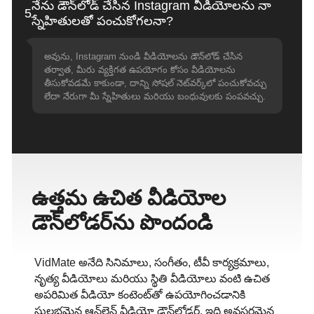
నేను డౌన్‌లోడ్ చేసిన Instagram వీడియోలను నా
5
స్నేహితులతో పంచుకోగలనా?
అవును, Instagram నుండి వీడియోలను డౌన్‌లోడ్ చేసిన
తర్వాత, మీరు వ్యక్తిగత ఉపయోగం కోసం వీడియోలను
తీసుకోవడమే కాకుండా, దాన్ని సోషల్ నెట్‌వర్క్‌లో పంచుకోవచ్చు
లేదా నేరుగా మీ స్నేహితులు మరియు బంధువులకు పంపవచ్చు.
ఉత్తమ ఉచిత వీడియోల
డౌన్‌లోడర్‌ను పొందండి
VidMate అనేది సినిమాలు, సంగీతం, టీవీ కార్యక్రమాలు,
నృత్య వీడియోలు మరియు స్థితి వీడియోలు వంటి ఉచిత
అపరిమిత వీడియో కంటెంట్‌తో ఉపయోగించడానికి
సులభమైన ఆన్‌లైన్ వీడియో డౌన్‌లోడర్, ఇది అవసరమైన