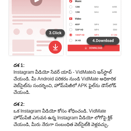
దశ 1:
Instagram వీడియో సేవర్ యాప్ - VidMateని ఇన్‌స్టాల్
చేయండి. మీ Android పరికరం నుండి VidMate అధికారిక
వెబ్‌సైట్‌ను సందర్శించి, హోమ్‌పేజీలో APK ఫైల్‌ను డౌన్‌లోడ్
చేయండి.
దశ 2:
ఒక Instagram వీడియో కోసం శోధించండి. VidMate
హోమ్‌పేజీ ఎగువన ఉన్న Instagram వీడియో లోగోపై క్లిక్
చేయండి, మీరు నేరుగా సంబంధిత వెబ్‌సైట్‌కి వెళ్లవచ్చు.