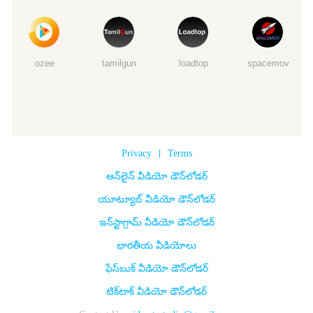
ozee
tamilgun
loadtop
spacemov
Privacy
|
Terms
ఆన్‌లైన్ వీడియో డౌన్‌లోడర్
యూట్యూబ్ వీడియో డౌన్‌లోడర్
ఇన్‌స్టాగ్రామ్ వీడియో డౌన్‌లోడర్
భారతీయ వీడియోలు
ఫేస్‌బుక్ వీడియో డౌన్‌లోడర్
టిక్‌టాక్ వీడియో డౌన్‌లోడర్