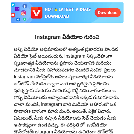
日本語
العربية
বাংলা
Instagram వీడియోల గురించి
தமிழ்
అన్ని వీడియో అభిమానులలో అత్యంత ప్రజాదరణ పొందిన
వీడియో సైట్ అయినందున, Instagram నిస్సందేహంగా
ਪੰਜਾਬੀ
సృజనాత్మక వీడియోలను ప్రసారం చేయడానికి మరియు
చూడటానికి మీకు సహాయపడగల మొదటి ఎంపిక. ప్రజలు
اُردُو
Instagram వెబ్‌సైట్‌కు అసలు సృజనాత్మక వీడియోలను
అప్‌లోడ్ చేయడం ద్వారా వారి అద్భుతమైన ప్రతిభను
తెలుగు
ప్రదర్శిస్తారు మరియు మిలియన్ల కొద్దీ వినియోగదారులు ఆ
గొప్ప వీడియోలను ఆస్వాదించడానికి ఇక్కడ గుమిగూడారు.
हिंदी
చాలా మందికి, Instagram వారి మీడియా ఆహారంలో ఒక
సాధారణ భాగంగా మారుతుంది. అయితే, ఏకైక విచారం
Malaysia
ఏమిటంటే, మీకు నచ్చిన వీడియోలను సేవ్ చేయడం మీకు
అసౌకర్యంగా ఉండవచ్చు. ఈ పరిస్థితిలో, ఒకవీడియో
Việt Nam
డౌన్‌లోడర్Instagram వీడియోలను ఉచితంగా డౌన్‌లోడ్