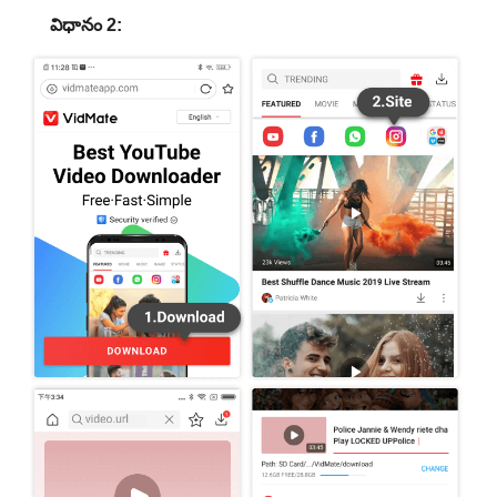
విధానం 2: