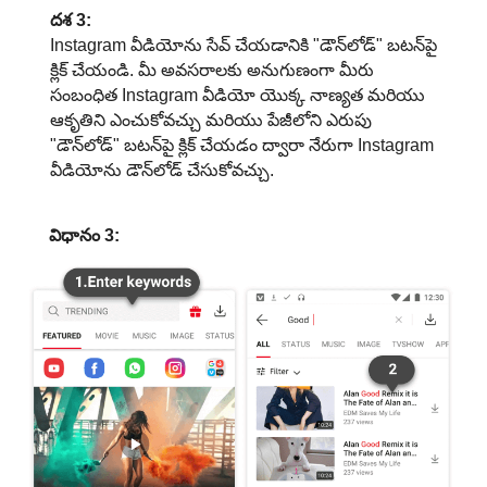
దశ 3:
Instagram వీడియోను సేవ్ చేయడానికి "డౌన్‌లోడ్" బటన్‌పై
క్లిక్ చేయండి. మీ అవసరాలకు అనుగుణంగా మీరు
సంబంధిత Instagram వీడియో యొక్క నాణ్యత మరియు
ఆకృతిని ఎంచుకోవచ్చు మరియు పేజీలోని ఎరుపు
"డౌన్‌లోడ్" బటన్‌పై క్లిక్ చేయడం ద్వారా నేరుగా Instagram
వీడియోను డౌన్‌లోడ్ చేసుకోవచ్చు.
విధానం 3: