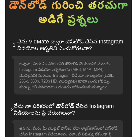
డౌన్‌లోడ్ గురించి తరచుగా
అడిగే ప్రశ్నలు
నేను VidMate ద్వారా డౌన్‌లోడ్ చేసిన Instagram
1
వీడియోల ఆకృతిని ఎంచుకోగలనా?
అవును, మీరు మీ పరికరానికి డౌన్‌లోడ్ చేయడానికి ముందు
Instagram వీడియో ఆకృతులను (MP3, M4A, MP4,
మొదలైనవి) మరియు Instagram వీడియో నాణ్యతను (128k,
256k, 360p, 720p HD, మొదలైనవి) కూడా ఎంచుకోవచ్చు.
మరిన్ని HD వీడియోలు నిరంతరం జోడించబడుతున్నాయి.
నేను నా పరికరంలో డౌన్‌లోడ్ చేసిన Instagram
2
వీడియోలను ప్లే చేయగలనా?
అవును, మీరు మీ మొబైల్ ఫోన్‌లు లేదా ల్యాప్‌టాప్‌లలో డౌన్‌లోడ్
చేసిన Instagram వీడియోలను ఎలాంటి సమస్య లేకుండా ప్లే