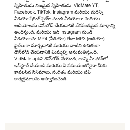
స్నేహితుడు నిజమైన స్నేహితుడు. VidMate YT,
Facebook, TikTok, Instagram మరియు మరిన్ని
వీడియో షేరింగ్ సైట్‌ల నుండి వీడియోలు మరియు
ఆడియోలను డౌన్‌లోడ్ చేయడానికి వేగవంతమైన మార్గాన్ని
అందిస్తుంది. మరియు ఇది Instagram నుండి
వీడియోలను MP4 (వీడియో) లేదా MP3 (ఆడియో)
ఫైల్‌లుగా మార్చడానికి మరియు వాటిని ఉచితంగా
డౌన్‌లోడ్ చేయడానికి మిమ్మల్ని అనుమతిస్తుంది.
VidMate apkని డౌన్‌లోడ్ చేయండి, దాన్ని మీ ఫోన్‌లో
ఇన్‌స్టాల్ చేయండి మరియు ఏ సమయంలోనైనా మీకు
కావలసిన సినిమాలు, సంగీతం మరియు టీవీ
కార్యక్రమాలను ఆస్వాదించండి!