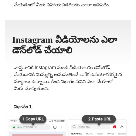
చేయడంలో మీకు సహాయపడగలదు చాలా అవసరం.
ภาษาไทย
Instagram వీడియోలను ఎలా
డౌన్‌లోడ్ చేయాలి
వాస్తవానికి Instagram నుండి వీడియోలను డౌన్‌లోడ్
చేయడానికి మిమ్మల్ని అనుమతించే అనేక ఉపయోగకరమైన
మార్గాలు ఉన్నాయి. కింది విభాగం పనిని ఎలా చేయాలో
మీకు చూపుతుంది.
విధానం 1: