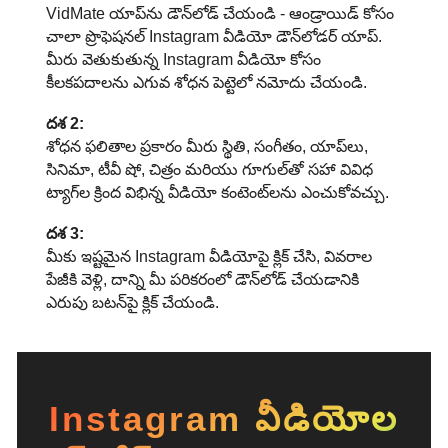
VidMate యాప్‌ను డౌన్‌లోడ్ చేయండి - ఆండ్రాయిడ్ కోసం
చాలా ప్రొఫెషనల్ Instagram వీడియో డౌన్‌లోడర్ యాప్.
మీరు వెతుకుతున్న Instagram వీడియో కోసం
కీలకపదాలను ఎగువ శోధన పెట్టెలో నమోదు చేయండి.
దశ 2:
శోధన ఫలితాల ప్రకారం మీరు స్థితి, సంగీతం, యాప్‌లు,
సినిమా, టీవీ షో, చిత్రం మరియు గూగుల్‌తో సహా వివిధ
ట్యాగ్‌ల క్రింద విభిన్న వీడియో కంటెంట్‌లను ఎంచుకోవచ్చు.
దశ 3:
మీకు ఇష్టమైన Instagram వీడియోపై క్లిక్ చేసి, వివరాల
పేజీకి వెళ్లి, దాన్ని మీ పరికరంలో డౌన్‌లోడ్ చేయడానికి
ఎరుపు బటన్‌పై క్లిక్ చేయండి.
Instagram వీడియోల