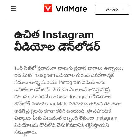
తెలుగు
Indonesia
హోమ్
ఉచిత Instagram
Deutsch
భారతీయ వీడియోలు
వీడియోల డౌన్‌లోడర్
English
ఎక్కువగా అడిగే ప్రశ్నలు
Español
కింది పేజీలో ప్రధానంగా నాలుగు ప్రధాన భాగాలు ఉన్నాయి,
డౌన్లోడ్
ఇది మీకు Instagram వీడియోల గురించి వివరణాత్మక
Français
సమాచారాన్ని మరియు Instagram వీడియోలను
Instagram Downloader
ఉచితంగా డౌన్‌లోడ్ చేయడం ఎలా అనేదానిపై నిర్దిష్ట
Italiano
దశలను చూపడమే కాకుండా, Instagram వీడియోల
YT to MP3
డౌన్‌లోడ్ మరియు VidMate పరిచయం గురించి తరచుగా
Português
అడిగే ప్రశ్నలను కూడా కలిగి ఉంటుంది. ఈ సహాయక
చిట్కాలు మీకు ఎటువంటి ఇబ్బంది లేకుండా Instagram
Русский
వీడియోలను డౌన్‌లోడ్ చేసుకోవడానికి శక్తినిస్తాయని
నమ్ముతారు.
Türkçe