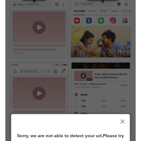
Sorry, we are not able to detect your url,Please try