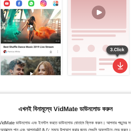
এখনই বিনামূল্যে VidMate ডাউনলোড করুন
VidMate ডাউনলোড এবং ইনস্টল করতে ডাউনলোড বোতামে ক্লিক করুন। আপনার পছন্দের 
অ্যাক্সেস পান এবং আপনার好きな সময়ে উপভোগ করার জন্য সেগুলি অফলাইনে সেভ করুন।