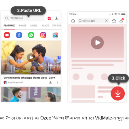
ুক্ত উপায়ে সেভ করুন। হয় Ozee ভিডিওর ইউআরএল কপি করে VidMate-এ খুলুন অথব