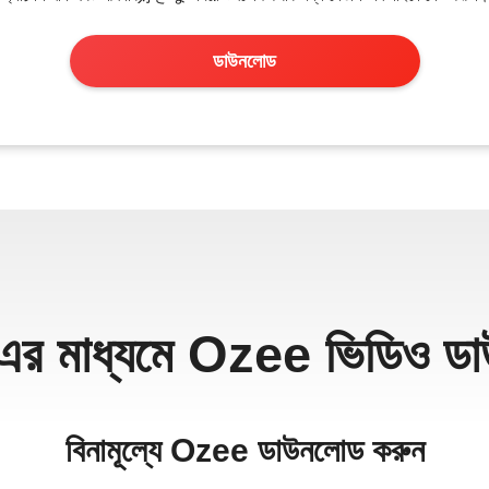
ডাউনলোড
র মাধ্যমে Ozee ভিডিও ডা
বিনামূল্যে Ozee ডাউনলোড করুন