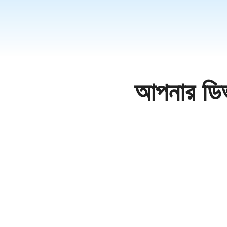
தமிழ
ਪੰਜਾਬ
اُردُو
తెలు
हिंदी
আপনার ডি
Malay
Việt 
ภาษาไ