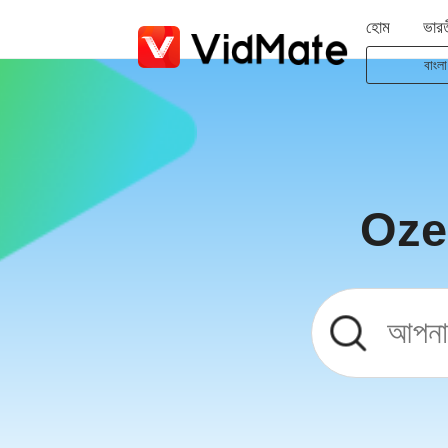
হোম
ভারত
বাংলা
Indone
Deuts
Engli
Españ
Ozee
Franç
Italia
Portug
Русск
Türk
日本
عربية
বাংলা