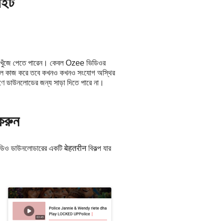
াইট
র খুঁজে পেতে পারেন। কেবল Ozee ভিডিওর
় ভাল কাজ করে তবে কখনও কখনও সংযোগ অস্থির
রণে ডাউনলোডের জন্য সাড়া দিতে পারে না।
করুন
 ডাউনলোডারের একটি बेहतरीन বিকল্প যার