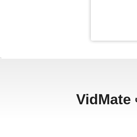
、
VidMate এ