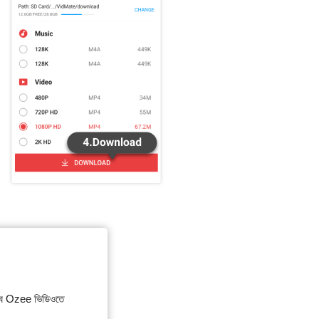
সব Ozee ভিডিওতে