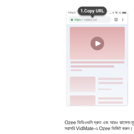
Ozee ভিডিওগুলি দ্রুত এবং আরও ঝামেলা-ম
সরাসরি VidMate-এ Ozee ভিজিট করুন।