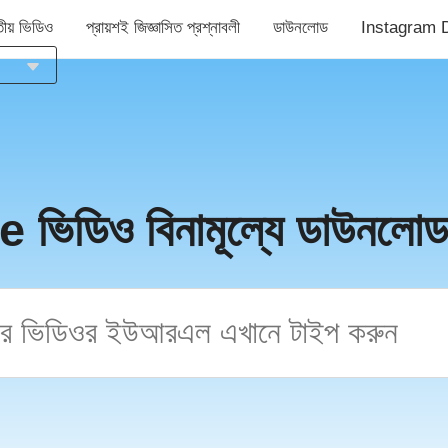
ীয় ভিডিও
প্রায়শই জিজ্ঞাসিত প্রশ্নাবলী
ডাউনলোড
Instagram 
sia
ch
sh
ol
 ভিডিও বিনামূল্যে ডাউনলোড
ais
no
uês
ий
çe
語
ال