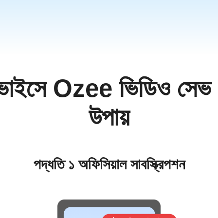
்
ੀ
గు
ভাইসে Ozee ভিডিও সেভ ক
sia
Nam
উপায়
ทย
পদ্ধতি ১ অফিসিয়াল সাবস্ক্রিপশন