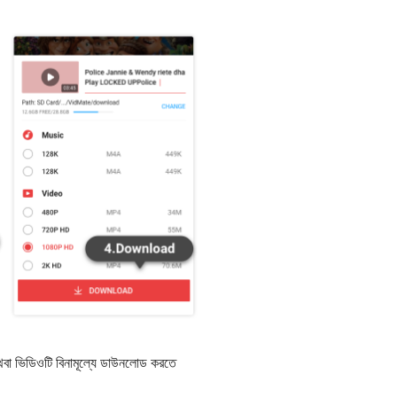
া ভিডিওটি বিনামূল্যে ডাউনলোড করতে