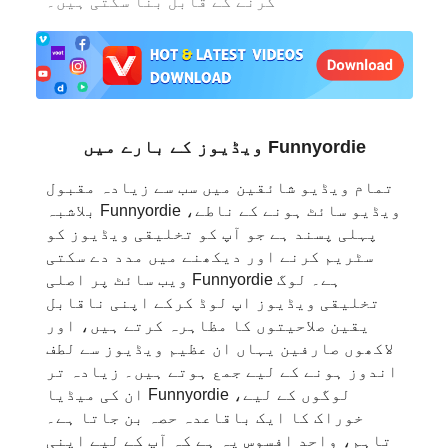
کرنے کے قابل بنا سکتی ہیں۔
日本語
العربية
বাংলা
Funnyordie ویڈیوز کے بارے میں
தமிழ்
تمام ویڈیو شائقین میں سب سے زیادہ مقبول
ਪੰਜਾਬੀ
ویڈیو سائٹ ہونے کے ناطے، Funnyordie بلاشبہ
پہلی پسند ہے جو آپ کو تخلیقی ویڈیوز کو
اُردُو
سٹریم کرنے اور دیکھنے میں مدد دے سکتی
ہے۔ لوگ Funnyordie ویب سائٹ پر اصلی
తెలుగు
تخلیقی ویڈیوز اپ لوڈ کرکے اپنی ناقابل
یقین صلاحیتوں کا مظاہرہ کرتے ہیں، اور
हिंदी
لاکھوں صارفین یہاں ان عظیم ویڈیوز سے لطف
اندوز ہونے کے لیے جمع ہوتے ہیں۔ زیادہ تر
Malaysia
لوگوں کے لیے، Funnyordie ان کی میڈیا
خوراک کا ایک باقاعدہ حصہ بن جاتا ہے۔
Việt Nam
تاہم، واحد افسوس یہ ہے کہ آپ کے لیے اپنی