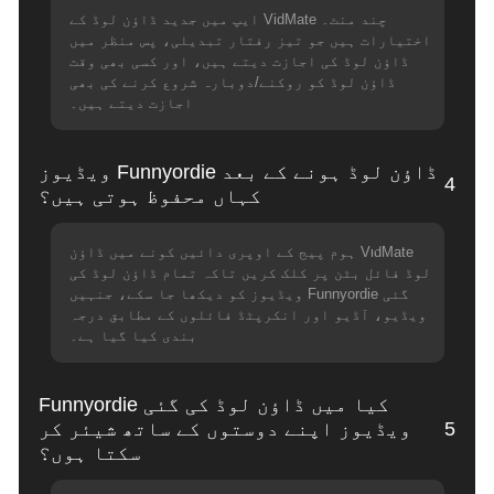
چند منٹ۔ VidMate ایپ میں جدید ڈاؤن لوڈ کے
اختیارات ہیں جو تیز رفتار تبدیلی، پس منظر میں
ڈاؤن لوڈ کی اجازت دیتے ہیں، اور کسی بھی وقت
ڈاؤن لوڈ کو روکنے/دوبارہ شروع کرنے کی بھی
اجازت دیتے ہیں۔
ڈاؤن لوڈ ہونے کے بعد Funnyordie ویڈیوز
4
کہاں محفوظ ہوتی ہیں؟
VidMate ہوم پیج کے اوپری دائیں کونے میں ڈاؤن
لوڈ فائل بٹن پر کلک کریں تاکہ تمام ڈاؤن لوڈ کی
گئی Funnyordie ویڈیوز کو دیکھا جا سکے، جنہیں
ویڈیو، آڈیو اور انکرپٹڈ فائلوں کے مطابق درجہ
بندی کیا گیا ہے۔
کیا میں ڈاؤن لوڈ کی گئی Funnyordie
5
ویڈیوز اپنے دوستوں کے ساتھ شیئر کر
سکتا ہوں؟