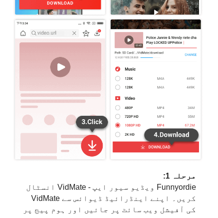
مرحلہ 1:
Funnyordie ویڈیو سیور ایپ - VidMate انسٹال
کریں۔ اپنے اینڈرائیڈ ڈیوائس سے VidMate
کی آفیشل ویب سائٹ پر جائیں اور ہوم پیج پر