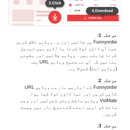
مرحلہ 1:
Funnyordie پر جائیں اور وہ ویڈیو تلاش کریں
جسے آپ ڈاؤن لوڈ کرنا یا آڈیو میں تبدیل
کرنا چاہتے ہیں۔ ویڈیو چلائیں اور یقینی
بنائیں کہ آپ نے صحیح ویڈیو URL پتہ
(ویڈیو لنک) کھولا ہے۔
مرحلہ 2:
Funnyordie کے ایڈریس بار سے ویڈیو URL
کاپی کریں اور نیا ڈاؤن لوڈ کیا ہوا
VidMate ویڈیو سافٹ ویئر کھولیں اور ویب
سائٹ کو اوپر دیئے گئے سرچ بار میں پیسٹ
کریں۔
مرحلہ 3: