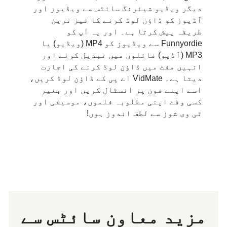
دیگر ویڈیو شیئرنگ سائٹس سے ویڈیوز اور
آڈیوز کو ڈاؤن لوڈ کرنے کا تیز ترین
طریقہ پیش کرتا ہے۔ اور یہ آپ کو
Funnyordie سے ویڈیوز کو MP4 (ویڈیو) یا
MP3 (آڈیو) فائلوں میں تبدیل کرنے اور
انہیں مفت میں ڈاؤن لوڈ کرنے کی اجازت
دیتا ہے۔ VidMate اے پی کے ڈاؤن لوڈ کریں،
اسے اپنے فون پر انسٹال کریں اور بغیر
کسی وقت اپنی مطلوبہ فلموں، موسیقی اور
ٹی وی شوز سے لطف اندوز ہوں!
مزید معاون سائٹس سے