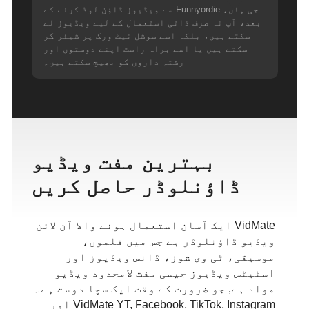
جی ہاں، Funnyordie سے ویڈیوز ڈاؤن لوڈ کرنے کے
بعد، آپ نہ صرف ذاتی استعمال کے لیے ویڈیوز لے
سکتے ہیں، بلکہ اسے سوشل نیٹ ورک پر شیئر کر
سکتے ہیں یا اسے براہ راست اپنے دوستوں اور
رشتہ داروں کو بھیج سکتے ہیں۔
بہترین مفت ویڈیو
ڈاؤنلوڈر حاصل کریں
VidMate ایک آسان استعمال ہونے والا آن لائن
ویڈیو ڈاؤنلوڈر ہے جس میں فلموں،
موسیقی، ٹی وی شوز، ڈانس ویڈیوز اور
اسٹیٹس ویڈیوز جیسی مفت لامحدود ویڈیو
مواد ہے, جو ضرورت کے وقت ایک سچا دوست ہے۔
VidMate YT, Facebook, TikTok, Instagram اور