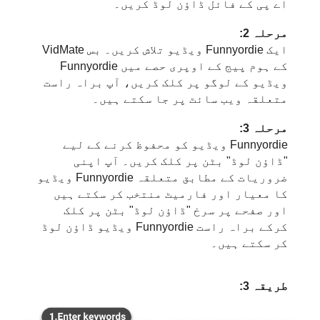
اے پی کے فائل ڈاؤن لوڈ کریں۔
مرحلہ 2:
ایک Funnyordie ویڈیو تلاش کریں۔ بس VidMate
کے ہوم پیج کے اوپری حصے میں Funnyordie
ویڈیو کے لوگو پر کلک کریں، آپ براہ راست
متعلقہ ویب سائٹ پر جا سکتے ہیں۔
مرحلہ 3:
Funnyordie ویڈیو کو محفوظ کرنے کے لیے
"ڈاؤن لوڈ" بٹن پر کلک کریں۔ آپ اپنی
ضروریات کے مطابق متعلقہ Funnyordie ویڈیو
کا معیار اور فارمیٹ منتخب کر سکتے ہیں
اور صفحے پر سرخ "ڈاؤن لوڈ" بٹن پر کلک
کرکے براہ راست Funnyordie ویڈیو ڈاؤن لوڈ
کر سکتے ہیں۔
طریقہ 3: