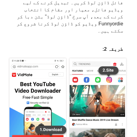
فائل ڈاؤن لوڈ کریں۔ تبدیل کرنے کے لیے
ویڈیو فائل، معیار اور مقام کا انتخاب
کرنے کے بعد، آپ سرخ "ڈاؤن لوڈ" بٹن دبا کر
Funnyordie ویڈیو کو ڈاؤن لوڈ کرنا شروع کر
سکتے ہیں۔
طریقہ 2: