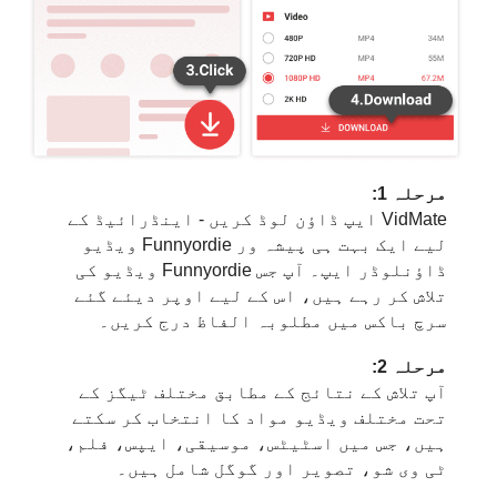
مرحلہ 1:
VidMate ایپ ڈاؤن لوڈ کریں - اینڈرائیڈ کے
لیے ایک بہت ہی پیشہ ور Funnyordie ویڈیو
ڈاؤنلوڈر ایپ۔ آپ جس Funnyordie ویڈیو کی
تلاش کر رہے ہیں، اس کے لیے اوپر دیئے گئے
سرچ باکس میں مطلوبہ الفاظ درج کریں۔
مرحلہ 2:
آپ تلاش کے نتائج کے مطابق مختلف ٹیگز کے
تحت مختلف ویڈیو مواد کا انتخاب کر سکتے
ہیں، جس میں اسٹیٹس، موسیقی، ایپس، فلم،
ٹی وی شو، تصویر اور گوگل شامل ہیں۔