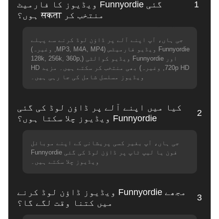
1
گئی Funnyordie ویڈیوز کا فارمیٹ
منتخب کر सकता ہوں؟
جی ہاں، آپ اپنے آلے پر ڈاؤن لوڈ کرنے سے پہلے
Funnyordie ویڈیو فارمیٹس (MP3, M4A, MP4, وغیرہ)
اور Funnyordie ویڈیو کوالٹی (128k, 256k, 360p,
720p HD, وغیرہ) بھی منتخب کر سکتے ہیں۔ مزید HD
ویڈیوز مسلسل شامل کی جا رہی ہیں۔
کیا میں اپنے آلے پر ڈاؤن لوڈ کی گئی
2
Funnyordie ویڈیوز چلا سکتا ہوں؟
جی ہاں، آپ بغیر کسی پریشانی کے اپنے موبائل
فون یا لیپ ٹاپ پر ڈاؤن لوڈ کی گئی Funnyordie
ویڈیوز چلا سکتے ہیں۔
مجھے Funnyordie ویڈیوز ڈاؤن لوڈ کرنے
3
میں کتنا وقت لگے گا؟