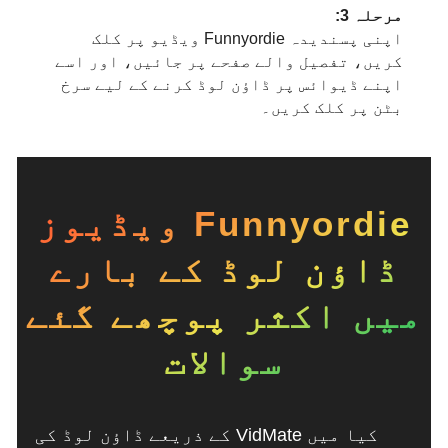
مرحلہ 3:
اپنی پسندیدہ Funnyordie ویڈیو پر کلک
کریں، تفصیل والے صفحے پر جائیں، اور اسے
اپنے ڈیوائس پر ڈاؤن لوڈ کرنے کے لیے سرخ
بٹن پر کلک کریں۔
Funnyordie ویڈیوز
ڈاؤن لوڈ کے بارے
میں اکثر پوچھے گئے
سوالات
کیا میں VidMate کے ذریعے ڈاؤن لوڈ کی