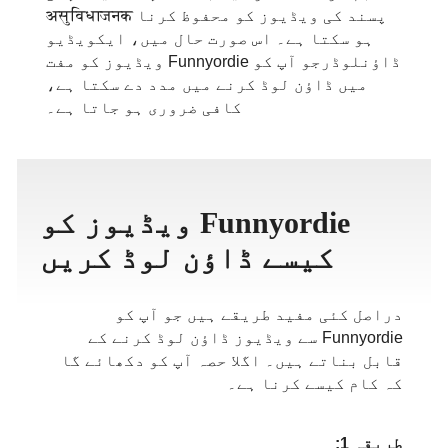
پسند کی ویڈیوز کو محفوظ کرنا असुविधाजनक
ภาษาไทย
ہو سکتا ہے۔ اس صورت حال میں، ایکویڈیو
ڈاؤنلوڈرجو آپ کو Funnyordie ویڈیوز کو مفت
میں ڈاؤن لوڈ کرنے میں مدد دے سکتا ہے،
کافی ضروری ہو جاتا ہے۔
Funnyordie ویڈیوز کو
کیسے ڈاؤن لوڈ کریں
دراصل کئی مفید طریقے ہیں جو آپ کو
Funnyordie سے ویڈیوز ڈاؤن لوڈ کرنے کے
قابل بناتے ہیں۔ اگلا حصہ آپ کو دکھائے گا
کہ کام کیسے کرنا ہے۔
طریقہ 1: