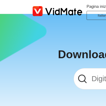
Pagina iniz
Italia
Indone
Deuts
Engli
Españ
Download
Franç
Italia
Portug
Русск
Türk
日本
عربية
বাংলা