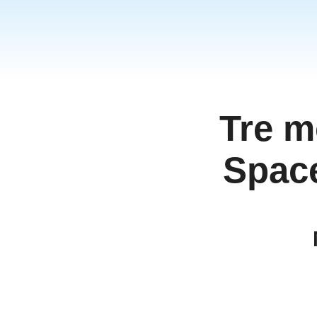
தமிழ
ਪੰਜਾਬ
اُردُو
తెలు
हिंदी
Tre m
Malay
Việt 
Space
ภาษา