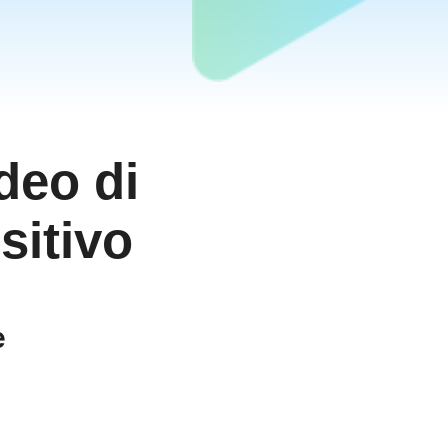
deo di
sitivo
e