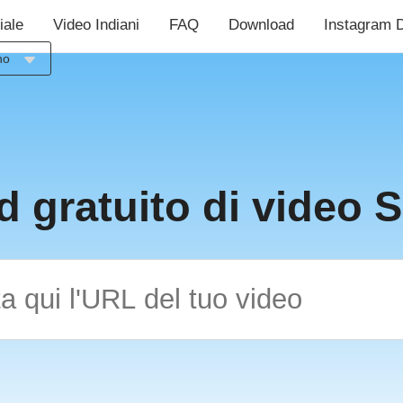
iale
Video Indiani
FAQ
Download
Instagram 
no
sia
ch
sh
ol
 gratuito di video
ais
no
uês
ий
çe
語
ال