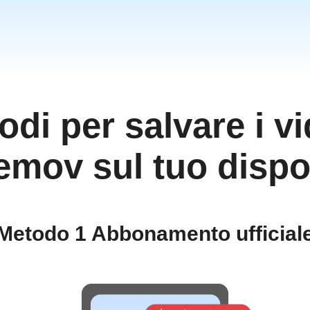
்
ੀ
గు
odi per salvare i vi
sia
Nam
mov sul tuo dispo
ไทย
Metodo 1 Abbonamento ufficial