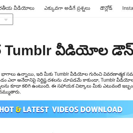
రతీయ వీడియోలు
ఎక్కువగా అడిగే ప్రశ్నలు
డౌన్లోడ్
Inst
a
h
 Tumblr వీడియోల డౌన్‌
s
రధాన భాగాలు ఉన్నాయి, ఇది మీకు Tumblr వీడియోల గురించి వివరణాత్మక 
డం ఎలా అనేదానిపై నిర్దిష్ట దశలను చూపడమే కాకుండా, Tumblr వీడియో
s
శ్నలను కూడా కలిగి ఉంటుంది. ఈ సహాయక చిట్కాలు మీకు ఎటువంటి ఇబ్బం
ి నమ్ముతారు.
й