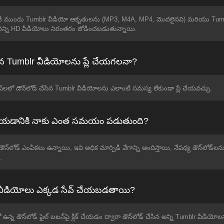
డానికి ముందు Tumblr వీడియో ఆకృతులను (MP3, M4A, MP4, మొదలైనవి) మరియు Tumb
ిన్ని HD వీడియోలు నిరంతరం జోడించబడుతున్నాయి.
ేసిన Tumblr వీడియోలను ప్లే చేయగలనా?
ప్‌లలో డౌన్‌లోడ్ చేసిన Tumblr వీడియోలను ఎలాంటి సమస్య లేకుండా ప్లే చేయవచ్చు.
 చేయడానికి నాకు ఎంత సమయం పడుతుంది?
్‌లోడ్ ఎంపికలు ఉన్నాయి, ఇవి అధిక మార్పిడి వేగాన్ని అందిస్తాయి, నేపథ్య డౌన్‌లోడ్‌
.
lr వీడియోలు ఎక్కడ సేవ్ చేయబడతాయి?
్న డౌన్‌లోడ్ ఫైల్ బటన్‌పై క్లిక్ చేయడం ద్వారా డౌన్‌లోడ్ చేసిన అన్ని Tumblr వీ