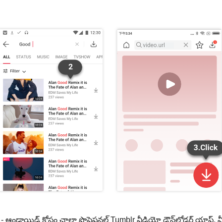
- ఆండ్రాయిడ్ కోసం చాలా ప్రొఫెషనల్ Tumblr వీడియో డౌన్‌లోడర్ యాప్.