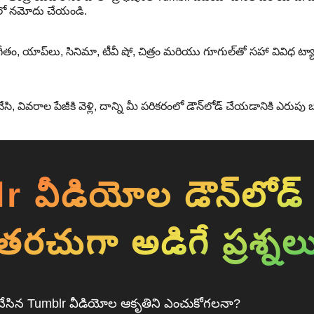
ెలో నమోదు చేయండి.
ీతం, యాప్‌లు, సినిమా, టీవీ షో, చిత్రం మరియు గూగుల్‌తో సహా వివిధ ట్యాగ్
సి, వివరాల పేజీకి వెళ్లి, దాన్ని మీ పరికరంలో డౌన్‌లోడ్ చేయడానికి ఎరుపు బట
 వీడియోల డౌన్‌లోడ్ 
తరచుగా అడిగే ప్రశ్నల
డ్ చేసిన Tumblr వీడియోల ఆకృతిని ఎంచుకోగలనా?