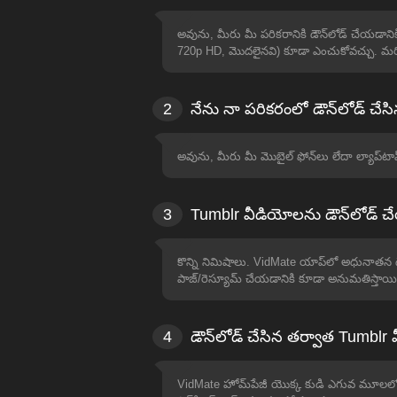
అవును, మీరు మీ పరికరానికి డౌన్‌లోడ్ చేయ
720p HD, మొదలైనవి) కూడా ఎంచుకోవచ్చు. మర
2
నేను నా పరికరంలో డౌన్‌లోడ్ చ
అవును, మీరు మీ మొబైల్ ఫోన్‌లు లేదా ల్యాప్‌టా
3
Tumblr వీడియోలను డౌన్‌లోడ్
కొన్ని నిమిషాలు. VidMate యాప్‌లో అధునాతన డౌన
పాజ్/రెస్యూమ్ చేయడానికి కూడా అనుమతిస్తాయి
4
డౌన్‌లోడ్ చేసిన తర్వాత Tumb
VidMate హోమ్‌పేజీ యొక్క కుడి ఎగువ మూలలో ఉన