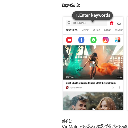
విధానం 3:
దశ 1:
VidMate యాప్‌ను డౌన్‌లోడ్ చేయండి 