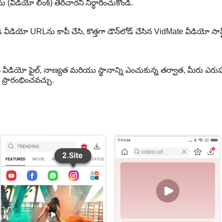
ీడియో లింక్) తెరిచారని నిర్ధారించుకోండి.
ియో URLను కాపీ చేసి, కొత్తగా డౌన్‌లోడ్ చేసిన VidMate వీడియో సాఫ్ట్‌వేర
కి వీడియో ఫైల్, నాణ్యత మరియు స్థానాన్ని ఎంచుకున్న తర్వాత, మీరు ఎరుపు
ప్రారంభించవచ్చు.