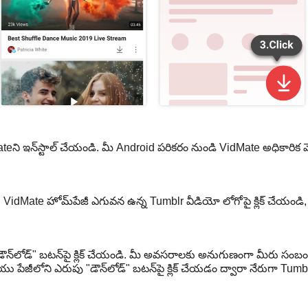
ని ఇన్‌స్టాల్ చేయండి. మీ Android పరికరం నుండి VidMate అధికారిక వెబ్
idMate హోమ్‌పేజీ ఎగువన ఉన్న Tumblr వీడియో లోగోపై క్లిక్ చేయండి, మీ
డౌన్‌లోడ్" బటన్‌పై క్లిక్ చేయండి. మీ అవసరాలకు అనుగుణంగా మీరు సం
జీలోని ఎరుపు "డౌన్‌లోడ్" బటన్‌పై క్లిక్ చేయడం ద్వారా నేరుగా Tumbl