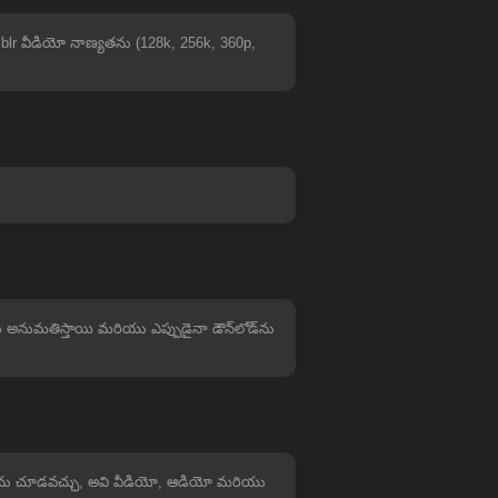
lr వీడియో నాణ్యతను (128k, 256k, 360p,
లను అనుమతిస్తాయి మరియు ఎప్పుడైనా డౌన్‌లోడ్‌ను
డియోలను చూడవచ్చు, అవి వీడియో, ఆడియో మరియు