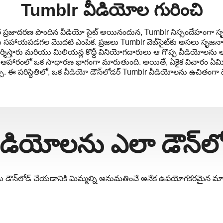
Tumblr వీడియోల గురించి
ప్రజాదరణ పొందిన వీడియో సైట్ అయినందున, Tumblr నిస్సందేహంగా సృ
 సహాయపడగల మొదటి ఎంపిక. ప్రజలు Tumblr వెబ్‌సైట్‌కు అసలు సృజనా
దర్శిస్తారు మరియు మిలియన్ల కొద్దీ వినియోగదారులు ఆ గొప్ప వీడియోలను
 ఆహారంలో ఒక సాధారణ భాగంగా మారుతుంది. అయితే, ఏకైక విచారం ఏమిట
 ఈ పరిస్థితిలో, ఒక
వీడియో డౌన్‌లోడర్
Tumblr వీడియోలను ఉచితంగా డ
a
m
డియోలను ఎలా డౌన్‌ల
ను డౌన్‌లోడ్ చేయడానికి మిమ్మల్ని అనుమతించే అనేక ఉపయోగకరమైన మార్గ