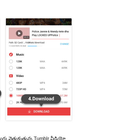
 మీరు వెతుకుతున్న Tumblr వీడియో