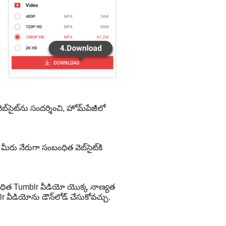
‌సైట్‌ను సందర్శించి, హోమ్‌పేజీలో
రు నేరుగా సంబంధిత వెబ్‌సైట్‌కి
బంధిత Tumblr వీడియో యొక్క నాణ్యత
r వీడియోను డౌన్‌లోడ్ చేసుకోవచ్చు.