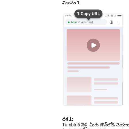
విధానం 1:
దశ 1:
Tumblr కి వెళ్లి, మీరు డౌన్‌లోడ్ 