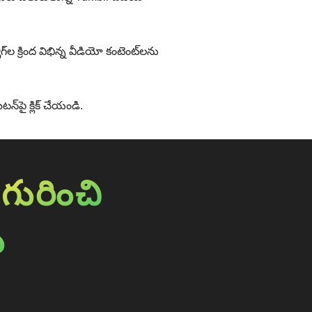
‌ల క్రింద విభిన్న వీడియో కంటెంట్‌లను
న్‌పై క్లిక్ చేయండి.
గురించి
ు