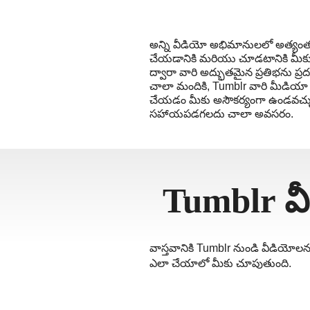
தமிழ்
ਪੰਜਾਬੀ
అన్ని వీడియో అభిమానులలో అత్యంత 
اُردُو
చేయడానికి మరియు చూడటానికి మీకు
ద్వారా వారి అద్భుతమైన ప్రతిభను ప్ర
తెలుగు
చాలా మందికి, Tumblr వారి మీడియా
हिंदी
చేయడం మీకు అసౌకర్యంగా ఉండవచ్చు.
సహాయపడగలదు చాలా అవసరం.
Malaysi
Việt Na
ภาษาไทย
Tumblr వీ
వాస్తవానికి Tumblr నుండి వీడియోల
ఎలా చేయాలో మీకు చూపుతుంది.