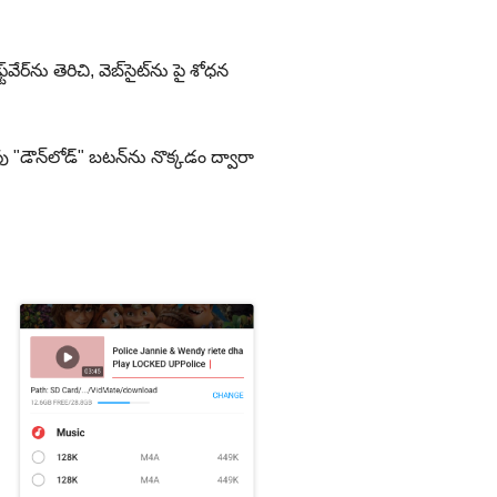
్‌ను తెరిచి, వెబ్‌సైట్‌ను పై శోధన
 "డౌన్‌లోడ్" బటన్‌ను నొక్కడం ద్వారా