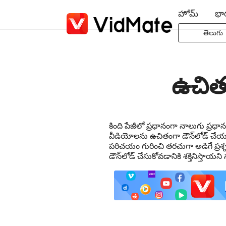
హోమ్
భా
తెలుగు
Indonesi
Deutsc
ఉచిత
English
Español
Françai
కింది పేజీలో ప్రధానంగా నాలుగు ప్
Italiano
వీడియోలను ఉచితంగా డౌన్‌లోడ్ చేయ
Portuguê
పరిచయం గురించి తరచుగా అడిగే ప్ర
డౌన్‌లోడ్ చేసుకోవడానికి శక్తినిస్తాయన
Русски
Türkçe
日本語
العربية
বাংলা