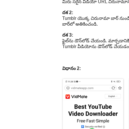
మీరు సరైన వీడియో URL చిరునామాను (వ
దశ 2:
Tumblr యొక్క చిరునామా బార్ నుండి వీడ
బార్‌లో అతికించండి.
దశ 3:
ఫైల్‌ను డౌన్‌లోడ్ చేయండి. మార్చడాని
Tumblr వీడియోను డౌన్‌లోడ్ చేయడం 
విధానం 2: