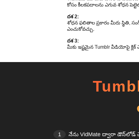
కోసం కీలకపదాలను ఎగువ శోధన పెట్ట
దశ 2:
శోధన ఫలితాల ప్రకారం మీరు స్థితి, సంగ
ఎంచుకోవచ్చు.
దశ 3:
మీకు ఇష్టమైన Tumblr వీడియోపై క్లిక్ చే
Tumblr
1
నేను VidMate ద్వారా డౌన్‌లో