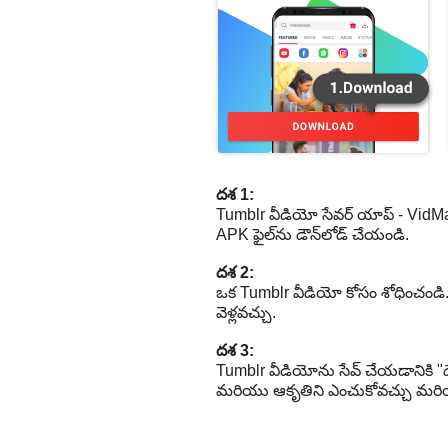
దశ 1:
Tumblr వీడియో సేవర్ యాప్ - VidMate
APK ఫైల్‌ను డౌన్‌లోడ్ చేయండి.
దశ 2:
ఒక Tumblr వీడియో కోసం శోధించండి. V
వెళ్లవచ్చు.
దశ 3:
Tumblr వీడియోను సేవ్ చేయడానికి "
మరియు ఆకృతిని ఎంచుకోవచ్చు మరియు పే