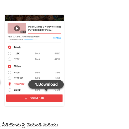
ి. వీడియోను ప్లే చేయండి మరియు