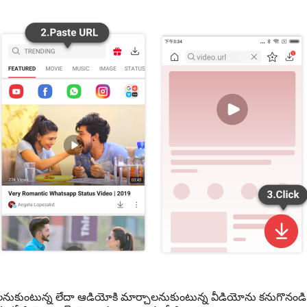
చేయాలనుకుంటున్న లేదా ఆడియోకి మార్చాలనుకుంటున్న వీడియోను కనుగొనండ