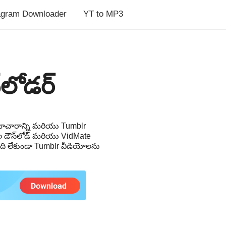
agram Downloader
YT to MP3
లోడర్
సమాచారాన్ని మరియు Tumblr
ల డౌన్‌లోడ్ మరియు VidMate
ది లేకుండా Tumblr వీడియోలను