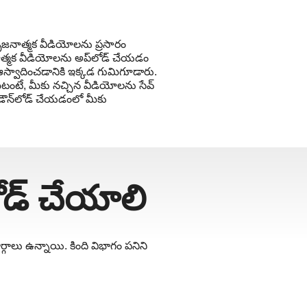
జనాత్మక వీడియోలను ప్రసారం
త్మక వీడియోలను అప్‌లోడ్ చేయడం
 ఆస్వాదించడానికి ఇక్కడ గుమిగూడారు.
ంటే, మీకు నచ్చిన వీడియోలను సేవ్
ౌన్‌లోడ్ చేయడంలో మీకు
ోడ్ చేయాలి
ాలు ఉన్నాయి. కింది విభాగం పనిని