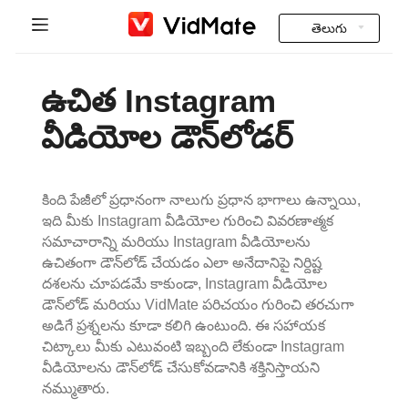
తెలుగు
Indonesia
హోమ్
ఉచిత Instagram
Deutsch
భారతీయ వీడియోలు
వీడియోల డౌన్‌లోడర్
English
ఎక్కువగా అడిగే ప్రశ్నలు
Español
కింది పేజీలో ప్రధానంగా నాలుగు ప్రధాన భాగాలు ఉన్నాయి,
డౌన్లోడ్
ఇది మీకు Instagram వీడియోల గురించి వివరణాత్మక
Français
సమాచారాన్ని మరియు Instagram వీడియోలను
Instagram Downloader
ఉచితంగా డౌన్‌లోడ్ చేయడం ఎలా అనేదానిపై నిర్దిష్ట
Italiano
దశలను చూపడమే కాకుండా, Instagram వీడియోల
YT to MP3
డౌన్‌లోడ్ మరియు VidMate పరిచయం గురించి తరచుగా
Português
అడిగే ప్రశ్నలను కూడా కలిగి ఉంటుంది. ఈ సహాయక
చిట్కాలు మీకు ఎటువంటి ఇబ్బంది లేకుండా Instagram
Русский
వీడియోలను డౌన్‌లోడ్ చేసుకోవడానికి శక్తినిస్తాయని
నమ్ముతారు.
Türkçe