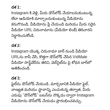
దశ 1:
Instagram కి వెళ్లి, మీరు డౌన్‌లోడ్ చేయాలనుకుంటున్న
లేదా ఆడియోకి మార్చాలనుకుంటున్న వీడియోను
కనుగొనండి. వీడియోను ప్లే చేయండి మరియు మీరు సరైన
వీడియో URL చిరునామాను (వీడియో లింక్) తెరిచారని
నిర్ధారించుకోండి.
దశ 2:
Instagram యొక్క చిరునామా బార్ నుండి వీడియో
URLను కాపీ చేసి, కొత్తగా డౌన్‌లోడ్ చేసిన VidMate
వీడియో సాఫ్ట్‌వేర్‌ను తెరిచి, వెబ్‌సైట్‌ను పై శోధన బార్‌లో
అతికించండి.
దశ 3:
ఫైల్‌ను డౌన్‌లోడ్ చేయండి. మార్చడానికి వీడియో ఫైల్,
నాణ్యత మరియు స్థానాన్ని ఎంచుకున్న తర్వాత, మీరు
ఎరుపు "డౌన్‌లోడ్" బటన్‌ను నొక్కడం ద్వారా Instagram
వీడియోను డౌన్‌లోడ్ చేయడం ప్రారంభించవచ్చు.