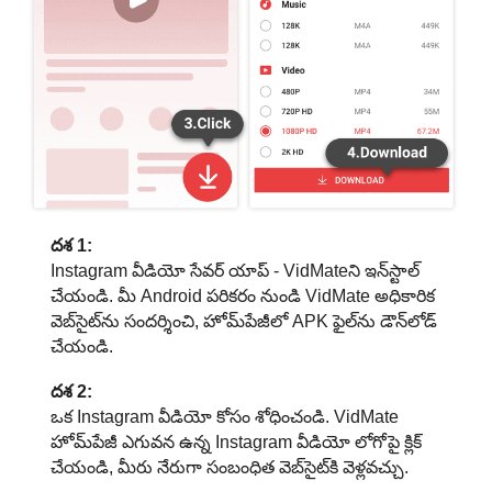
దశ 1:
Instagram వీడియో సేవర్ యాప్ - VidMateని ఇన్‌స్టాల్
చేయండి. మీ Android పరికరం నుండి VidMate అధికారిక
వెబ్‌సైట్‌ను సందర్శించి, హోమ్‌పేజీలో APK ఫైల్‌ను డౌన్‌లోడ్
చేయండి.
దశ 2:
ఒక Instagram వీడియో కోసం శోధించండి. VidMate
హోమ్‌పేజీ ఎగువన ఉన్న Instagram వీడియో లోగోపై క్లిక్
చేయండి, మీరు నేరుగా సంబంధిత వెబ్‌సైట్‌కి వెళ్లవచ్చు.