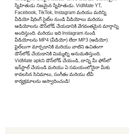
స్నేహితుడు నిజమైన స్నేహితుడు. VidMate YT,
Facebook, TikTok, Instagram మరియు మరిన్ని
వీడియో షేరింగ్ సైట్‌ల నుండి వీడియోలు మరియు
ఆడియోలను డౌన్‌లోడ్ చేయడానికి వేగవంతమైన మార్గాన్ని
అందిస్తుంది. మరియు ఇది Instagram నుండి
వీడియోలను MP4 (వీడియో) లేదా MP3 (ఆడియో)
ఫైల్‌లుగా మార్చడానికి మరియు వాటిని ఉచితంగా
డౌన్‌లోడ్ చేయడానికి మిమ్మల్ని అనుమతిస్తుంది.
VidMate apkని డౌన్‌లోడ్ చేయండి, దాన్ని మీ ఫోన్‌లో
ఇన్‌స్టాల్ చేయండి మరియు ఏ సమయంలోనైనా మీకు
కావలసిన సినిమాలు, సంగీతం మరియు టీవీ
కార్యక్రమాలను ఆస్వాదించండి!