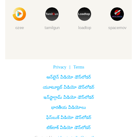
ozee
tamilgun
loadtop
spacemov
Privacy
|
Terms
ఆన్‌లైన్ వీడియో డౌన్‌లోడర్
యూట్యూబ్ వీడియో డౌన్‌లోడర్
ఇన్‌స్టాగ్రామ్ వీడియో డౌన్‌లోడర్
భారతీయ వీడియోలు
ఫేస్‌బుక్ వీడియో డౌన్‌లోడర్
టిక్‌టాక్ వీడియో డౌన్‌లోడర్