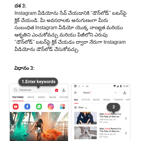
దశ 3:
Instagram వీడియోను సేవ్ చేయడానికి "డౌన్‌లోడ్" బటన్‌పై
క్లిక్ చేయండి. మీ అవసరాలకు అనుగుణంగా మీరు
సంబంధిత Instagram వీడియో యొక్క నాణ్యత మరియు
ఆకృతిని ఎంచుకోవచ్చు మరియు పేజీలోని ఎరుపు
"డౌన్‌లోడ్" బటన్‌పై క్లిక్ చేయడం ద్వారా నేరుగా Instagram
వీడియోను డౌన్‌లోడ్ చేసుకోవచ్చు.
విధానం 3: