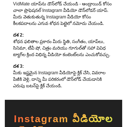
VidMate యాప్‌ను డౌన్‌లోడ్ చేయండి - ఆండ్రాయిడ్ కోసం
చాలా ప్రొఫెషనల్ Instagram వీడియో డౌన్‌లోడర్ యాప్.
మీరు వెతుకుతున్న Instagram వీడియో కోసం
కీలకపదాలను ఎగువ శోధన పెట్టెలో నమోదు చేయండి.
దశ 2:
శోధన ఫలితాల ప్రకారం మీరు స్థితి, సంగీతం, యాప్‌లు,
సినిమా, టీవీ షో, చిత్రం మరియు గూగుల్‌తో సహా వివిధ
ట్యాగ్‌ల క్రింద విభిన్న వీడియో కంటెంట్‌లను ఎంచుకోవచ్చు.
దశ 3:
మీకు ఇష్టమైన Instagram వీడియోపై క్లిక్ చేసి, వివరాల
పేజీకి వెళ్లి, దాన్ని మీ పరికరంలో డౌన్‌లోడ్ చేయడానికి
ఎరుపు బటన్‌పై క్లిక్ చేయండి.
Instagram వీడియోల