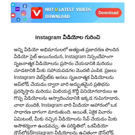
日本語
العربية
বাংলা
Instagram వీడియోల గురించి
தமிழ்
అన్ని వీడియో అభిమానులలో అత్యంత ప్రజాదరణ పొందిన
వీడియో సైట్ అయినందున, Instagram నిస్సందేహంగా
ਪੰਜਾਬੀ
సృజనాత్మక వీడియోలను ప్రసారం చేయడానికి మరియు
చూడటానికి మీకు సహాయపడగల మొదటి ఎంపిక. ప్రజలు
اُردُو
Instagram వెబ్‌సైట్‌కు అసలు సృజనాత్మక వీడియోలను
అప్‌లోడ్ చేయడం ద్వారా వారి అద్భుతమైన ప్రతిభను
తెలుగు
ప్రదర్శిస్తారు మరియు మిలియన్ల కొద్దీ వినియోగదారులు ఆ
గొప్ప వీడియోలను ఆస్వాదించడానికి ఇక్కడ గుమిగూడారు.
हिंदी
చాలా మందికి, Instagram వారి మీడియా ఆహారంలో ఒక
సాధారణ భాగంగా మారుతుంది. అయితే, ఏకైక విచారం
Malaysia
ఏమిటంటే, మీకు నచ్చిన వీడియోలను సేవ్ చేయడం మీకు
అసౌకర్యంగా ఉండవచ్చు. ఈ పరిస్థితిలో, ఒకవీడియో
Việt Nam
డౌన్‌లోడర్Instagram వీడియోలను ఉచితంగా డౌన్‌లోడ్