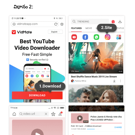
విధానం 2: