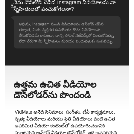
నేను డౌన్‌లోడ్ చేసిన Instagram వీడియోలను నా
5
స్నేహితులతో పంచుకోగలనా?
అవును, Instagram నుండి వీడియోలను డౌన్‌లోడ్ చేసిన
తర్వాత, మీరు వ్యక్తిగత ఉపయోగం కోసం వీడియోలను
తీసుకోవడమే కాకుండా, దాన్ని సోషల్ నెట్‌వర్క్‌లో పంచుకోవచ్చు
లేదా నేరుగా మీ స్నేహితులు మరియు బంధువులకు పంపవచ్చు.
ఉత్తమ ఉచిత వీడియోల
డౌన్‌లోడర్‌ను పొందండి
VidMate అనేది సినిమాలు, సంగీతం, టీవీ కార్యక్రమాలు,
నృత్య వీడియోలు మరియు స్థితి వీడియోలు వంటి ఉచిత
అపరిమిత వీడియో కంటెంట్‌తో ఉపయోగించడానికి
సులభమైన ఆన్‌లైన్ వీడియో డౌన్‌లోడర్, ఇది అవసరమైన