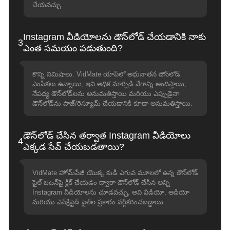
చేయవచ్చు.
Instagram వీడియోలను డౌన్‌లోడ్ చేయడానికి నాకు
3
ఎంత సమయం పడుతుంది?
కొన్ని నిమిషాలు. VidMate యాప్‌లో అధునాతన డౌన్‌లోడ్
ఎంపికలు ఉన్నాయి, ఇవి అధిక మార్పిడి వేగాన్ని అందిస్తాయి,
నేపథ్య డౌన్‌లోడ్‌లను అనుమతిస్తాయి మరియు ఎప్పుడైనా
డౌన్‌లోడ్‌ను పాజ్/రెస్యూమ్ చేయడానికి కూడా అనుమతిస్తాయి.
డౌన్‌లోడ్ చేసిన తర్వాత Instagram వీడియోలు
4
ఎక్కడ సేవ్ చేయబడతాయి?
VidMate హోమ్‌పేజీ యొక్క కుడి ఎగువ మూలలో ఉన్న డౌన్‌లోడ్
ఫైల్ బటన్‌పై క్లిక్ చేయడం ద్వారా డౌన్‌లోడ్ చేసిన అన్ని
Instagram వీడియోలను చూడవచ్చు, అవి వీడియో, ఆడియో
మరియు ఎన్‌క్రిప్టెడ్ ఫైల్‌ల ప్రకారం వర్గీకరించబడ్డాయి.