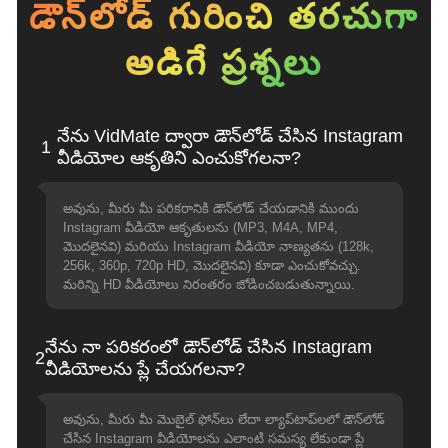
డౌన్‌లోడ్ గురించి తరచుగా
అడిగే ప్రశ్నలు
నేను VidMate ద్వారా డౌన్‌లోడ్ చేసిన Instagram
1
వీడియోల ఆకృతిని ఎంచుకోగలనా?
అవును, మీరు మీ పరికరానికి డౌన్‌లోడ్ చేయడానికి ముందు
Instagram వీడియో ఆకృతులను (MP3, M4A, MP4,
మొదలైనవి) మరియు Instagram వీడియో నాణ్యతను (128k,
256k, 360p, 720p HD, మొదలైనవి) కూడా ఎంచుకోవచ్చు.
మరిన్ని HD వీడియోలు నిరంతరం జోడించబడుతున్నాయి.
నేను నా పరికరంలో డౌన్‌లోడ్ చేసిన Instagram
2
వీడియోలను ప్లే చేయగలనా?
అవును, మీరు మీ మొబైల్ ఫోన్‌లు లేదా ల్యాప్‌టాప్‌లలో డౌన్‌లోడ్
చేసిన Instagram వీడియోలను ఎలాంటి సమస్య లేకుండా ప్లే