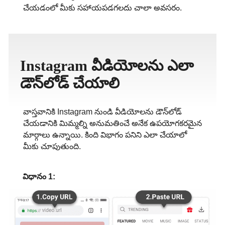
చేయడంలో మీకు సహాయపడగలదు చాలా అవసరం.
ภาษาไทย
Instagram వీడియోలను ఎలా
డౌన్‌లోడ్ చేయాలి
వాస్తవానికి Instagram నుండి వీడియోలను డౌన్‌లోడ్
చేయడానికి మిమ్మల్ని అనుమతించే అనేక ఉపయోగకరమైన
మార్గాలు ఉన్నాయి. కింది విభాగం పనిని ఎలా చేయాలో
మీకు చూపుతుంది.
విధానం 1: