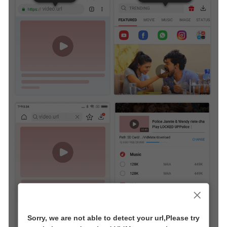
Sorry, we are not able to detect your url,Please try