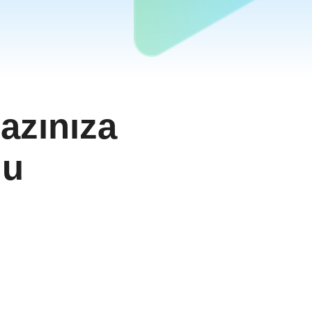
azınıza
lu