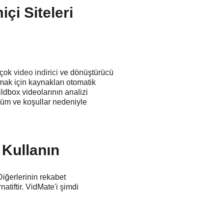
çi Siteleri
rçok
video indirici
ve dönüştürücü
mak için kaynakları otomatik
ldbox videolarının analizi
üküm ve koşullar nedeniyle
 Kullanın
iğerlerinin rekabet
atiftir. VidMate'i şimdi