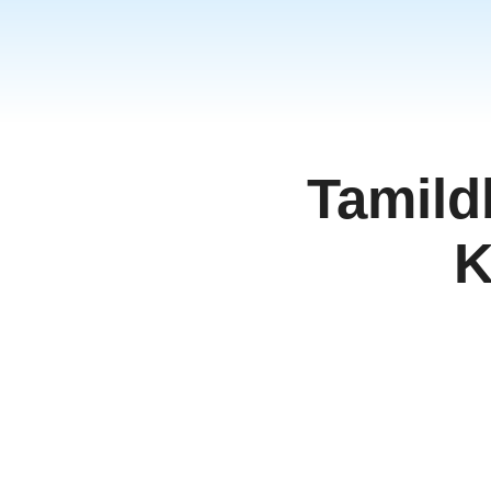
தமிழ்
ਪੰਜਾਬੀ
اُردُو
తెలుగు
हिंदी
Tamild
Malaysi
Việt Na
K
ภาษาไท