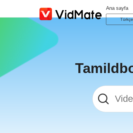
Ana sayfa
Türkç
Indones
Deutsc
Englis
Españo
Tamildbo
Françai
Italian
Portugu
Русски
Türkç
日本語
العربية
বাংলা