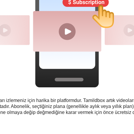
rı izlemeniz için harika bir platformdur. Tamildbox artık videola
ır. Abonelik, seçtiğiniz plana (genellikle aylık veya yıllık plan)
abone olmaya değip değmediğine karar vermek için önce ücrets