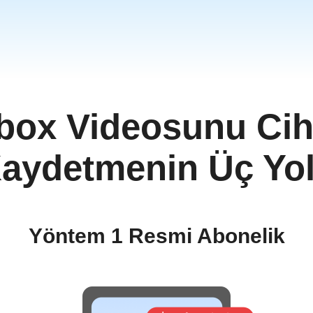
box Videosunu Cih
a
m
aydetmenin Üç Yo
ย
Yöntem 1 Resmi Abonelik