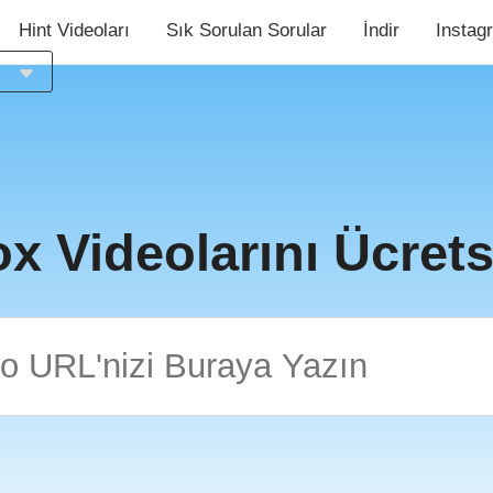
Hint Videoları
Sık Sorulan Sorular
İndir
Instag
e
ia
h
h
l
x Videolarını Ücretsi
s
o
ês
й
e