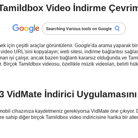
amildbox Video İndirme Çevrimi
ek için çeşitli araçlar görüntülenir. Google'da arama yaparak bi
 video URL'sini kopyalayın; web sitesi, indirme bağlantısı sağla
an iyi çalışır, ancak bazen bağlantı kararsız olduğunda ve Tami
 Birçok Tamildbox videosu, özellikle müzik videoları, belirli h
 VidMate İndirici Uygulamasını
obil cihazınıza kaydetmeniz gerekiyorsa VidMate öne çıkıyor. D
sahip diğer birçok Tamildbox video indiricisine harika bir altern