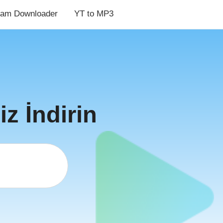
ram Downloader
YT to MP3
z İndirin