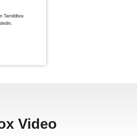
tüm Tamildbox
ydedin.
box Video