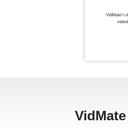
VidMate'i c
video
、
VidMate 