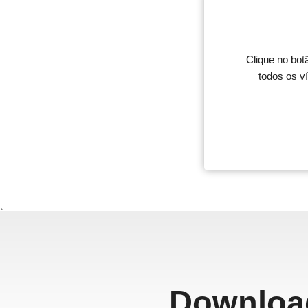
Clique no bot
todos os v
、
Download