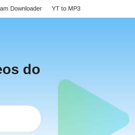
ram Downloader
YT to MP3
eos do