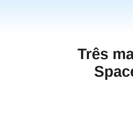
தமிழ்
ਪੰਜਾਬੀ
اُردُو
తెలుగు
हिंदी
Três ma
Malaysia
Việt Nam
Spac
ภาษาไทย