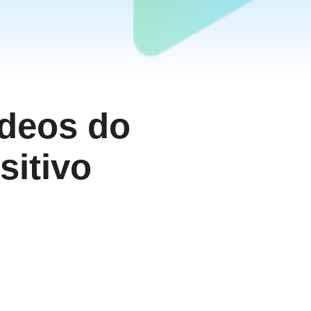
ídeos do
itivo