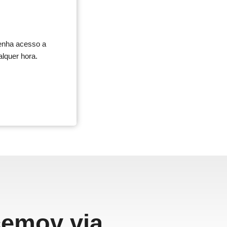
Tenha acesso a
alquer hora.
cemov via