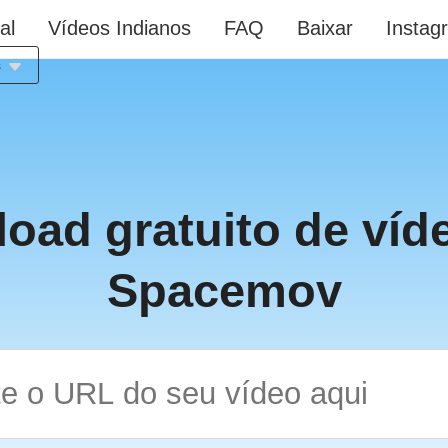
al
Vídeos Indianos
FAQ
Baixar
Instag
s
oad gratuito de víd
Spacemov
s