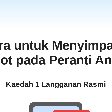
ra untuk Menyimp
a
m
ot pada Peranti A
ย
Kaedah 1 Langganan Rasmi