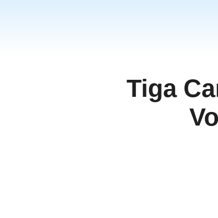
தமிழ்
ਪੰਜਾਬੀ
اُردُو
తెలుగు
हिंदी
Tiga Ca
Malaysi
Việt Na
Vo
ภาษาไท