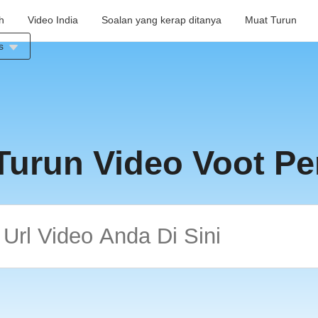
h
Video India
Soalan yang kerap ditanya
Muat Turun
s
a
Turun Video Voot P
s
s