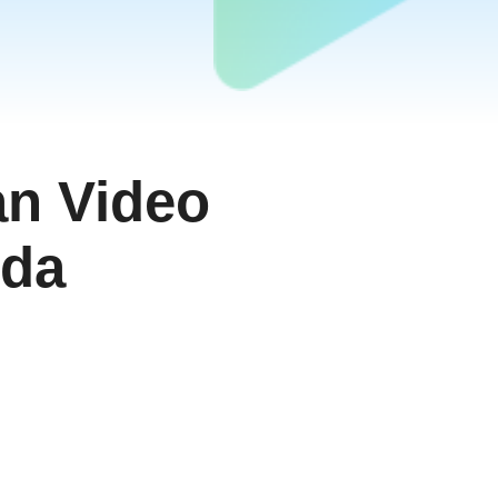
an Video
nda