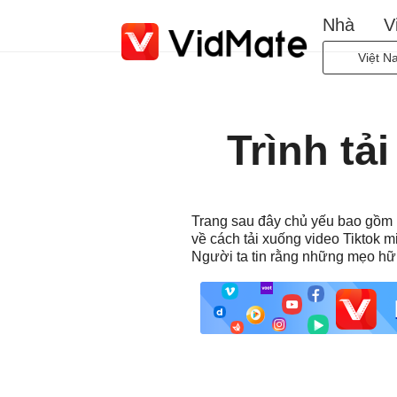
Nhà
V
Việt N
Indone
Deuts
Trình tả
Engli
Españ
França
Trang sau đây chủ yếu bao gồm bố
Italia
về cách tải xuống video Tiktok m
Portug
Người ta tin rằng những mẹo hữu
Русск
Türkç
日本
لعربية
বাংলা