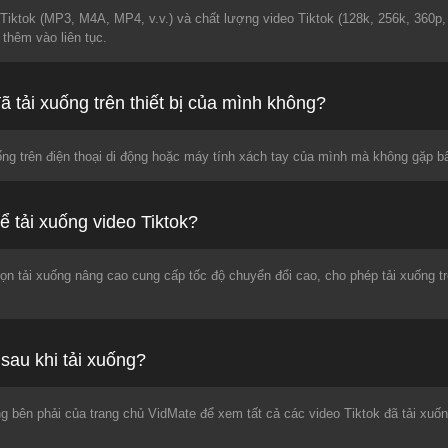
iktok (MP3, M4A, MP4, v.v.) và chất lượng video Tiktok (128k, 256k, 360p, 72
thêm vào liên tục.
đã tải xuống trên thiết bị của mình không?
uống trên điện thoại di động hoặc máy tính xách tay của mình mà không gặp b
ể tải xuống video Tiktok?
ọn tải xuống nâng cao cung cấp tốc độ chuyển đổi cao, cho phép tải xuống t
sau khi tải xuống?
g bên phải của trang chủ VidMate để xem tất cả các video Tiktok đã tải xuốn