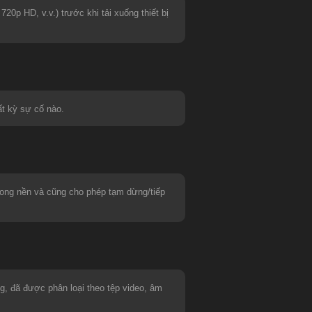
0p HD, v.v.) trước khi tải xuống thiết bị
ất kỳ sự cố nào.
rong nền và cũng cho phép tạm dừng/tiếp
g, đã được phân loại theo tệp video, âm