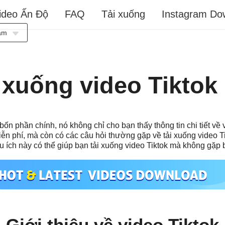
ideo Ấn Độ
FAQ
Tải xuống
Instagram Do
am
sia
ch
i xuống video Tiktok
sh
ol
is
n phần chính, nó không chỉ cho bạn thấy thông tin chi tiết về 
no
iễn phí, mà còn có các câu hỏi thường gặp về tải xuống video Ti
uês
 ích này có thể giúp bạn tải xuống video Tiktok mà không gặp b
ий
e
語
ا
Giới thiệu về video Tiktok