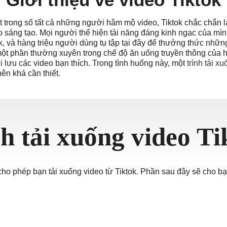
t trong số tất cả những người hâm mộ video, Tiktok chắc chắn l
ੀ
 sáng tạo. Mọi người thể hiện tài năng đáng kinh ngạc của mìn
k, và hàng triệu người dùng tụ tập tại đây để thưởng thức những
một phần thường xuyên trong chế độ ăn uống truyền thông của h
ు
hi lưu các video bạn thích. Trong tình huống này, một
trình tải x
ên khá cần thiết.
ia
am
ทย
h tải xuống video Ti
cho phép bạn tải xuống video từ Tiktok. Phần sau đây sẽ cho b