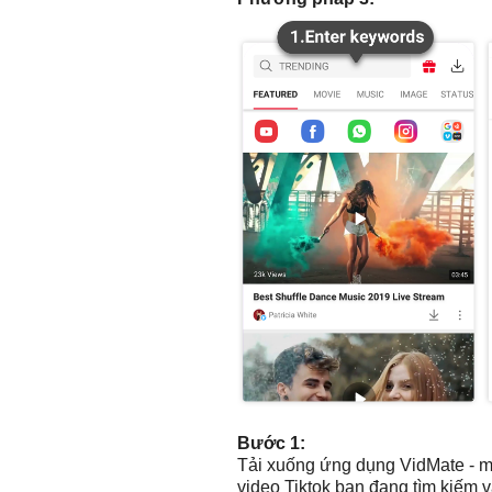
Bước 1:
Tải xuống ứng dụng VidMate - mộ
video Tiktok bạn đang tìm kiếm v