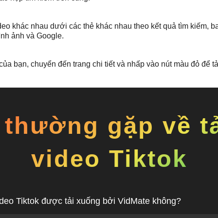
deo khác nhau dưới các thẻ khác nhau theo kết quả tìm kiếm, 
ình ảnh và Google.
của bạn, chuyển đến trang chi tiết và nhấp vào nút màu đỏ để tải
 thường gặp về t
video Tiktok
ideo Tiktok được tải xuống bởi VidMate không?