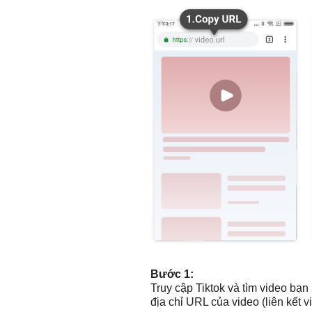
Bước 1:
Truy cập Tiktok và tìm video bạ
địa chỉ URL của video (liên kết v