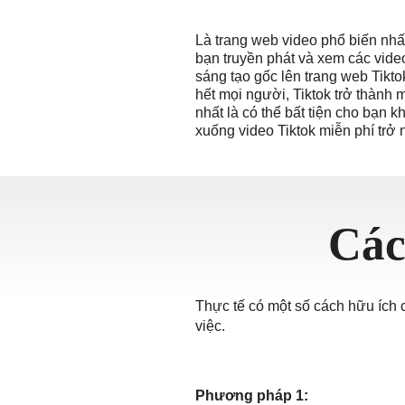
தமிழ்
Là trang web video phổ biến nhấ
ਪੰਜਾਬ
bạn truyền phát và xem các video
اُردُو
sáng tạo gốc lên trang web Tikto
hết mọi người, Tiktok trở thành 
తెలుగ
nhất là có thể bất tiện cho bạn k
हिंदी
xuống video Tiktok miễn phí trở n
Malays
Việt N
ภาษาไ
Các
Thực tế có một số cách hữu ích 
việc.
Phương pháp 1: